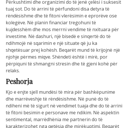
Përkushtimi dhe organizimi do të jenë çelësi i suksesit
tuaj sot. Do të arrini të përfundoni disa detyra të
rëndësishme dhe të fitoni vlerësimin e eprorëve ose
kolegëve. Në planin financiar tregohuni të
kujdesshëm dhe mos merrni vendime të nxituara për
investime. Në dashuri, një bisedë e sinqertë do të
ndihmojë në sqarimin e një situate që ju ka
shqetësuar prej kohësh. Beqarët mund të krijojnë një
njohje përmes miqve. Shëndeti është i mirë, por
përpiquni të shmangni stresin dhe të gjeni kohë për
relaks.
Peshorja
Kjo e enjte sjell mundësi të mira për bashkëpunime
dhe marrëveshje të rëndësishme. Në punë do të
ndiheni më të sigurt në vendimet tuaja dhe do të arrini
të fitoni besimin e personave me ndikim. Në aspektin
sentimental, marrëdhënia me partnerin do të
karakterizohet nga qetësia dhe mirëkuptimi. Beqarët