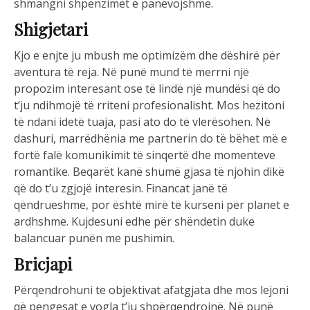
shmangni shpenzimet e panevojshme.
Shigjetari
Kjo e enjte ju mbush me optimizëm dhe dëshirë për
aventura të reja. Në punë mund të merrni një
propozim interesant ose të lindë një mundësi që do
t’ju ndihmojë të rriteni profesionalisht. Mos hezitoni
të ndani idetë tuaja, pasi ato do të vlerësohen. Në
dashuri, marrëdhënia me partnerin do të bëhet më e
fortë falë komunikimit të sinqertë dhe momenteve
romantike. Beqarët kanë shumë gjasa të njohin dikë
që do t’u zgjojë interesin. Financat janë të
qëndrueshme, por është mirë të kurseni për planet e
ardhshme. Kujdesuni edhe për shëndetin duke
balancuar punën me pushimin.
Bricjapi
Përqendrohuni te objektivat afatgjata dhe mos lejoni
që pengesat e vogla t’ju shpërqendrojnë. Në punë