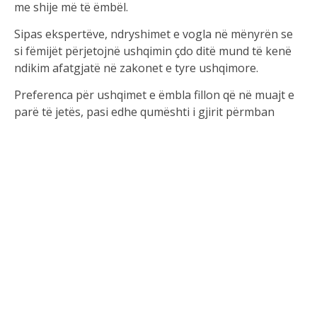
me shije më të ëmbël.
Sipas ekspertëve, ndryshimet e vogla në mënyrën se
si fëmijët përjetojnë ushqimin çdo ditë mund të kenë
ndikim afatgjatë në zakonet e tyre ushqimore.
Preferenca për ushqimet e ëmbla fillon që në muajt e
parë të jetës, pasi edhe qumështi i gjirit përmban
sheqerna natyralë. Megjithatë, një dietë e pasur me
fruta dhe perime është thelbësore për zhvillimin e
fëmijëve.
Specialistët theksojnë se ushqyerja e varfër mund të
ndikojë në përqendrimin, zhvillimin njohës, sjelljen
dhe madje edhe në rezultatet akademike. Ndërkohë,
rritja e rasteve të obezitetit tek fëmijët mbetet një
shqetësim global, pasi lidhet me probleme serioze
shëndetësore në të ardhmen.
Ekspozimi i shpeshtë është çelësi