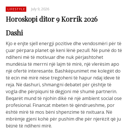
July 9, 2026
LIFESTYLE
Horoskopi ditor 9 Korrik 2026
Dashi
Kjo e enjte sjell energji pozitive dhe vendosmëri për të
çuar përpara planet që keni lënë pezull. Në punë do të
ndiheni më të motivuar dhe nuk përjashtohet
mundësia të merrni një lajm të mirë, një vlerësim apo
një ofertë interesante. Bashkëpunimet me kolegët do
të ecin më mirë nëse tregoheni të hapur ndaj ideve të
reja. Në dashuri, shmangni debatet për çështje të
vogla dhe përpiquni të dëgjoni më shumë partnerin.
Beqarët mund të njohin dikë në një ambient social ose
profesional. Financat mbeten të qëndrueshme, por
është mirë të mos bëni shpenzime të nxituara. Në
mbrëmje gjeni kohë për pushim dhe për njerëzit që ju
bëjnë të ndiheni mirë.