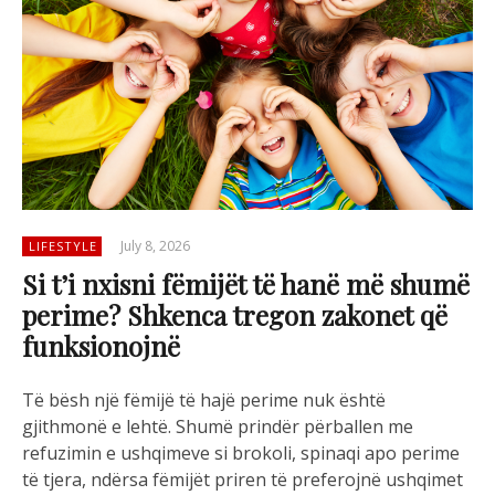
July 8, 2026
LIFESTYLE
Si t’i nxisni fëmijët të hanë më shumë
perime? Shkenca tregon zakonet që
funksionojnë
Të bësh një fëmijë të hajë perime nuk është
gjithmonë e lehtë. Shumë prindër përballen me
refuzimin e ushqimeve si brokoli, spinaqi apo perime
të tjera, ndërsa fëmijët priren të preferojnë ushqimet