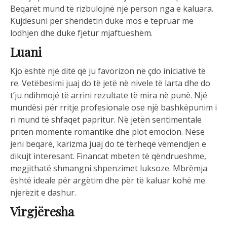
Beqarët mund të rizbulojnë një person nga e kaluara.
Kujdesuni për shëndetin duke mos e tepruar me
lodhjen dhe duke fjetur mjaftueshëm.
Luani
Kjo është një ditë që ju favorizon në çdo iniciativë të
re. Vetëbesimi juaj do të jetë në nivele të larta dhe do
t’ju ndihmojë të arrini rezultate të mira në punë. Një
mundësi për rritje profesionale ose një bashkëpunim i
ri mund të shfaqet papritur. Në jetën sentimentale
priten momente romantike dhe plot emocion. Nëse
jeni beqarë, karizma juaj do të tërheqë vëmendjen e
dikujt interesant. Financat mbeten të qëndrueshme,
megjithatë shmangni shpenzimet luksoze. Mbrëmja
është ideale për argëtim dhe për të kaluar kohë me
njerëzit e dashur.
Virgjëresha