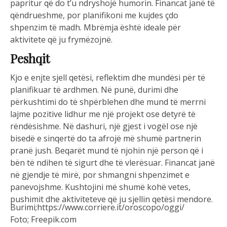
papritur që do t’u ndryshojë humorin. Financat janë të
qëndrueshme, por planifikoni me kujdes çdo
shpenzim të madh. Mbrëmja është ideale për
aktivitete që ju frymëzojnë.
Peshqit
Kjo e enjte sjell qetësi, reflektim dhe mundësi për të
planifikuar të ardhmen. Në punë, durimi dhe
përkushtimi do të shpërblehen dhe mund të merrni
lajme pozitive lidhur me një projekt ose detyrë të
rëndësishme. Në dashuri, një gjest i vogël ose një
bisedë e sinqertë do ta afrojë më shumë partnerin
pranë jush. Beqarët mund të njohin një person që i
bën të ndihen të sigurt dhe të vlerësuar. Financat janë
në gjendje të mirë, por shmangni shpenzimet e
panevojshme. Kushtojini më shumë kohë vetes,
pushimit dhe aktiviteteve që ju sjellin qetësi mendore.
Burimi;https://www.corriere.it/oroscopo/oggi/
Foto; Freepik.com