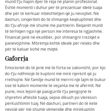
mund t’ju hapin dyer të reja në planin profesional.
Është momenti i duhur për të prezantuar idetë tuaja
dhe për të kërkuar mbështetjen që ju nevojitet. Në
dashuri, sinqeriteti do të shmangë keqkuptimet dhe
do t’ju afrojë më shumë me partnerin. Beqarët mund
të tërhiqen nga një person me interesa të ngjashme.
Financat janë në ekuilibër, por shmangni rreziqet e
panevojshme. Mbrëmja është ideale për relaks dhe
për të kaluar kohë me miqtë.
Gaforrja
Emocionet do të jenë më të forta se zakonisht, por kjo
do t’ju ndihmojë të kuptoni më mirë njerëzit që ju
rrethojnë. Në familje mund të merrni një lajm të bukur
ose të kaloni momente të veçanta me të afërmit. Në
punë, mos lejoni që pasiguritë t’ju pengojnë të
shprehni aftësitë tuaja, sepse dikush po vlerëson
përkushtimin tuaj. Në dashuri, partneri do të ketë
nevojë për më shumë vëmendje dhe mirëkuptim.