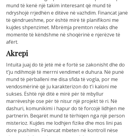
mund të kenë një takim interesant që mund të
ndryshojë rrjedhën e ditëve në vazhdim. Financat janë
të qëndrueshme, por është mirë të planifikoni me
kujdes shpenzimet. Mbrëmja premton relaks dhe
momente të këndshme në shoqërinë e njerëzve të
afërt.
Akrepi
Intuita juaj do të jetë më e fortë se zakonisht dhe do
t’ju ndihmojë të merrni vendimet e duhura. Në punë
mund të përballeni me disa sfida të vogla, por me
vendosmërinë që ju karakterizon do t’i kaloni me
sukses. Është një ditë e mirë për të mbyllur
marrëveshje ose për të nisur një projekt të ri. Në
dashuri, komunikimi i hapur do të forcojë lidhjen me
partnerin. Beqarët mund të tërhiqen nga një person
misterioz. Kujdes me lodhjen fizike dhe mos lini pas
dore pushimin. Financat mbeten në kontroll nëse