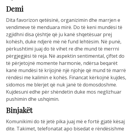
Demi
Dita favorizon qetësinë, organizimin dhe marrjen e
vendimeve të menduara mirë. Do të keni mundësi të
zgjidhni disa çështje që ju kanë shqetësuar prej
kohësh, duke ndjerë më në fund lehtësim. Në punë,
përkushtimi juaj do të vihet re dhe mund të merrni
përgjegjësi të reja. Në aspektin sentimental, çiftet do
të përjetojnë momente harmonie, ndërsa beqarët
kanë mundësi të krijojnë një njohje që mund të marrë
rëndësi me kalimin e kohës. Financat kërkojnë kujdes,
sidomos me blerjet që nuk janë të domosdoshme.
Kujdesuni edhe për shëndetin duke mos neglizhuar
pushimin dhe ushqimin.
Binjakët
Komunikimi do të jetë pika juaj më e fortë gjatë kësaj
dite. Takimet, telefonatat apo bisedat e rëndësishme