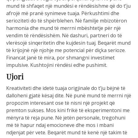
mund të shfaqet një mundësi e rëndësishme që do t’ju
afrojë më pranë synimeve tuaja. Përkushtimi dhe
serioziteti do të shpërblehen. Në familje mbizotëron
harmonia dhe mund të merrni mbështetje për një
vendim të rëndësishëm. Në dashuri, partneri do të
vlerësojë sinqeritetin dhe kujdesin tuaj. Beqarët mund
të krijojnë një njohje me potencial për diçka serioze.
Financat janë të mira, por shmangni investimet
impulsive. Kushtojini rëndësi edhe pushimit.
Ujori
Kreativiteti dhe idetë tuaja origjinale do t’ju bëjnë të
dalloheni gjatë kësaj dite. Në punë mund të merrni një
propozim interesant ose të nisni një projekt që
premton sukses. Mos kini frikë të eksperimentoni me
mënyra të reja pune. Në jetën personale, tregohuni
më të hapur ndaj emocioneve dhe mos i mbani
ndjenjat për vete. Beqarët mund të kenë një takim të