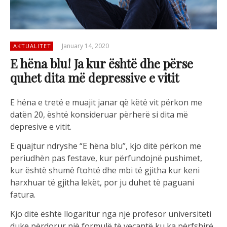
January 14, 2020
AKTUALITET
E hëna blu! Ja kur është dhe përse
quhet dita më depressive e vitit
E hëna e tretë e muajit janar që këtë vit përkon me
datën 20, është konsideruar përherë si dita më
depresive e vitit.
E quajtur ndryshe “E hëna blu”, kjo ditë përkon me
periudhën pas festave, kur përfundojnë pushimet,
kur është shumë ftohtë dhe mbi të gjitha kur keni
harxhuar të gjitha lekët, por ju duhet të paguani
fatura.
Kjo ditë është llogaritur nga një profesor universiteti
duke përdorur një formulë të veçantë ku ka përfshirë