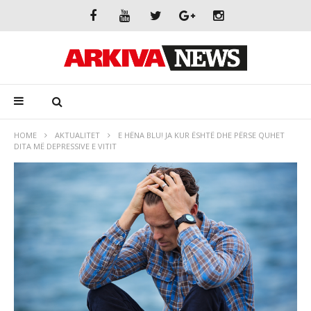
HOME
AKTUALITET
E HËNA BLU! JA KUR ËSHTË DHE PËRSE QUHET
DITA MË DEPRESSIVE E VITIT