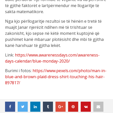
të gjithë faktorët e lartpërmendur me llogaritje të
sakta matematikore.
Nga kjo përllogaritje rezultoi se të hënën e tretë të
muajit Janar njerëzit ndihen më të trishtuar se
zakonisht, kjo sepse në këtë moment kuptojnë që
pushimet kanë mbaruar plotësisht dhe mbi të gjitha
kanë harxhuar të gjitha lekët.
Link:
https://www.awarenessdays.com/awareness-
days-calendar/blue-monday-2020/
Burimi i fotos:
https://www.pexels.com/photo/man-in-
blue-and-brown-plaid-dress-shirt-touching-his-hair-
897817/