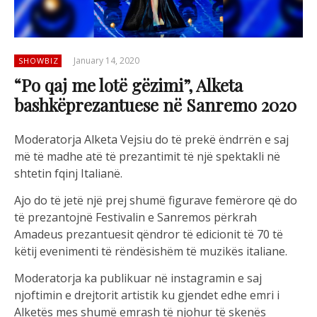
January 14, 2020
SHOWBIZ
“Po qaj me lotë gëzimi”, Alketa
bashkëprezantuese në Sanremo 2020
Moderatorja Alketa Vejsiu do të prekë ëndrrën e saj
më të madhe atë të prezantimit të një spektakli në
shtetin fqinj Italianë.
Ajo do të jetë një prej shumë figurave femërore që do
të prezantojnë Festivalin e Sanremos përkrah
Amadeus prezantuesit qëndror të edicionit të 70 të
këtij evenimenti të rëndësishëm të muzikës italiane.
Moderatorja ka publikuar në instagramin e saj
njoftimin e drejtorit artistik ku gjendet edhe emri i
Alketës mes shumë emrash të njohur të skenës