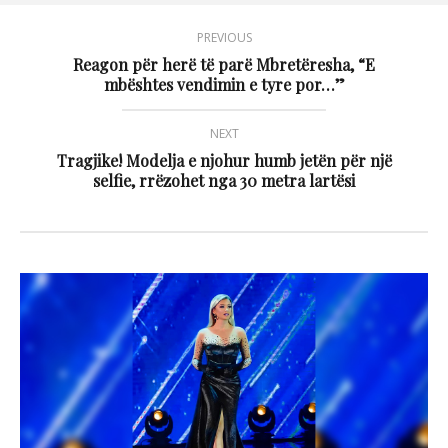
PREVIOUS
Reagon për herë të parë Mbretëresha, “E
mbështes vendimin e tyre por…”
NEXT
Tragjike! Modelja e njohur humb jetën për një
selfie, rrëzohet nga 30 metra lartësi