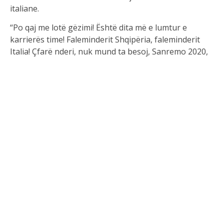
italiane.
“Po qaj me lotë gëzimi! Është dita më e lumtur e
karrierës time! Faleminderit Shqipëria, faleminderit
Italia! Çfarë nderi, nuk mund ta besoj, Sanremo 2020,
edicioni i 70”, shkruan Alketa në njoftimin e
shpërndarë në instagramin e saj.
Ky festival do të mbahet në data 4 deri në 8 shkurt dhe
do të ngjisë në skenë si bashkëprezantuese të
Amadeus emra si Monica Bellucci, Laura Chimenti,
Sabrina Salerno, Georgina Rodriguez, Mara Venier
dhe shumë figura të tjera të njohura mes të cilave
edhe prezantuesja shqiptare.
Menjëherë pasi ka publikuar lajmit, Alketa ka marrë
urime nga miqtë, kolegët dhe fansat e saj të cilët e
kanë përshëndetur dhe i kanë uruar fat për një arritje
të tillë në karrierën e saj.