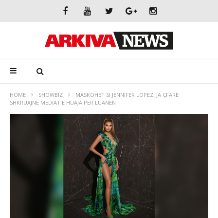
HOME
SHOWBIZ
MASKOHET SI JENNIFER LOPEZ, JA ÇFARË
SHKRUAJNË MEDIAT E HUAJA PËR LUANËN