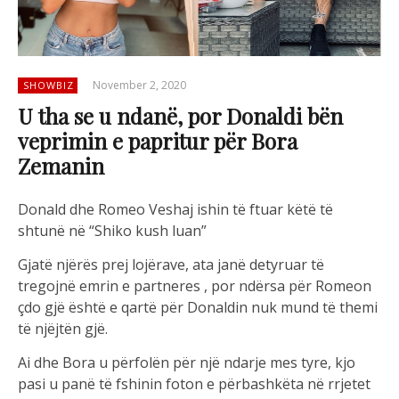
November 2, 2020
SHOWBIZ
U tha se u ndanë, por Donaldi bën
veprimin e papritur për Bora
Zemanin
Donald dhe Romeo Veshaj ishin të ftuar këtë të
shtunë në “Shiko kush luan”
Gjatë njërës prej lojërave, ata janë detyruar të
tregojnë emrin e partneres , por ndërsa për Romeon
çdo gjë është e qartë për Donaldin nuk mund të themi
të njëjtën gjë.
Ai dhe Bora u përfolën për një ndarje mes tyre, kjo
pasi u panë të fshinin foton e përbashkëta në rrjetet