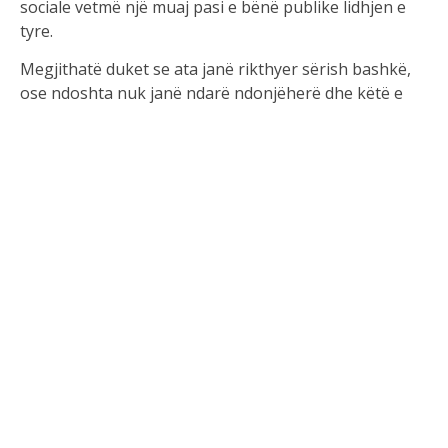
sociale vetmë një muaj pasi e bënë publike lidhjen e
tyre.
Megjithatë duket se ata janë rikthyer sërish bashkë,
ose ndoshta nuk janë ndarë ndonjëherë dhe këtë e
vërtetoi vetë Donaldi i cili doli përpara kamerës dhe u
përgjigj qartë se partnerja e tij është Bora Zemani.
Kjo është hera e parë që aktori e pranon publikisht
lidhjen me Borën.
Kujtojmë se Bora dhe dy vëllezërit moderonin së
bashku spektaklin “3-shat”, por me largimin e Borës
këtë sezonin në “Përputhen”, Romeo dhe Donaldi do
të nisin shumë shpejt një tjetër spektakël.