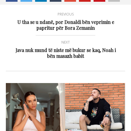
PREVIOUS
U tha se u ndanë, por Donaldi bën veprimin e
papritur për Bora Zemanin
NEXT
Java nuk mund të niste më bukur se kaq, Noah i
bën masazh babit