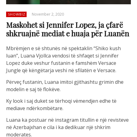
November 2, 2020
SHOWBIZ
Maskohet si Jennifer Lopez, ja çfarë
shkruajnë mediat e huaja për Luanën
Mbrëmjen e së shtunës në spektaklin “Shiko kush
luan”, Luana Vjollca vendosi të shfaqet si Jennifer
Lopez duke veshur fustanin e famshëm Versace
Jungle që këngëtarja veshi në sfilatën e Versace.
Përveç fustanin, Luana imitoi gjithashtu grimin dhe
modelin e saj të flokëve.
Ky look i saj duket se tërhoqi vëmendjen edhe të
mediave ndërkombëtare.
Luana ka postuar në instagram titullin e një revisteve
në Azerbajxhan e cila i ka dedikuar një shkrim
moderates.