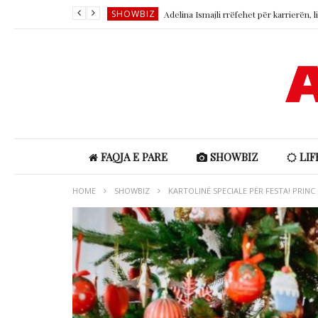
SHOWBIZ
SHOWBIZ
SHOWBIZ
LIFESTYLE
Horoskopi ditor 8 Gusht 2026
LIFESTYLE
Parashikimi i motit 8 Gusht 2026
SHOWBIZ
FAQJA E PARE
SHOWBIZ
LIF
HOME
SHOWBIZ
KARTOLINË SPECIALE PËR FESTA! PRINC