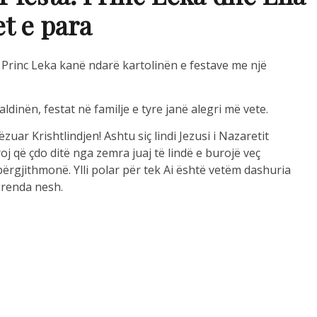
t e para
 Princ Leka kanë ndarë kartolinën e festave me një
inën, festat në familje e tyre janë alegri më vete.
uar Krishtlindjen! Ashtu siç lindi Jezusi i Nazaretit
 që çdo ditë nga zemra juaj të lindë e burojë veç
përgjithmonë. Ylli polar për tek Ai është vetëm dashuria
brenda nesh.