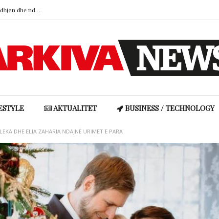
Adelina Ismajli rrëfehet për karrierën, lidhjen dhe ndryshimin e showbiz-it: Nga perfeksioni te këngët që shënuan rrugëtimin e saj
Selin Bollati u përgjigjet kritikëve për mbështetjen ndaj DJ Gimbos
Brad Pitt kërkon të dhënat financiare të Angelina Jolie në betejën për Château Miraval
Adelina Ismajli rrëfehet për karrierën, lidhjen dhe ndryshimin e showbiz-it: Nga perfeksioni te këngët që shënuan rrugëtimin e saj
ESTYLE
AKTUALITET
BUSINESS / TECHNOLOGY
 LEKA DHE ELIA ZAHARIA NDAJNË URIMET E PARA