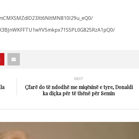
_NImCMXSMZdlD23Xt6NltMN810I29u_eQ0/
/p/CX3BJnWKFFTU1wYV5mkpx71S5PL0G825RzA1pQ0/
NEXT
la
Çfarë do të ndodhë me miqësinë e tyre, Donaldi
ka diçka për të thënë për Semin