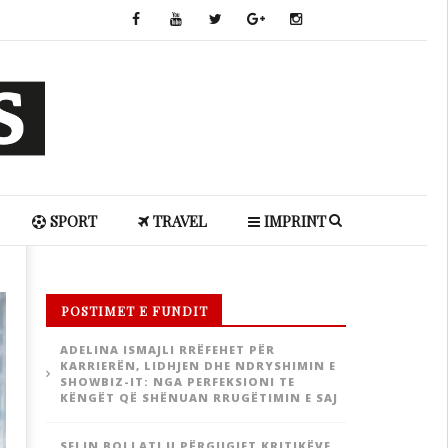
SPORT
TRAVEL
IMPRINT
POSTIMET E FUNDIT
ADELINA ISMAJLI RRËFEHET PËR
KARRIERËN, LIDHJEN DHE NDRYSHIMIN E
SHOWBIZ-IT: NGA PERFEKSIONI TE
KËNGËT QË SHËNUAN RRUGËTIMIN E SAJ
SELIN BOLLATI U PËRGJIGJET KRITIKËVE