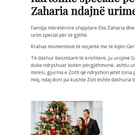
Zaharia ndajnë urime
Familja mbretërore shqiptare Elia Zaharia dhe
urim special për të gjithë.
Krahas momenteve të veçantë me të bijën Gerald
Të dashur besimtarë të krishterë, ju urojmë Gëz
duke ndryshuar botën përgjithmonë, ashtu uroj
mirësi, gjurma e Zotit që ndryshon jetët tona 
miq, ndaj doni pa kushte Zoti është dashuria 