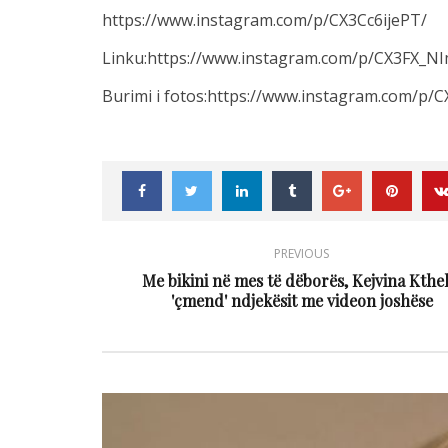
https://www.instagram.com/p/CX3Cc6ijePT/
Linku:https://www.instagram.com/p/CX3FX
Burimi i fotos:https://www.instagram.com
PREVIOUS
Me bikini në mes të dëborës, Kejvina Kthel
'çmend' ndjekësit me videon joshëse