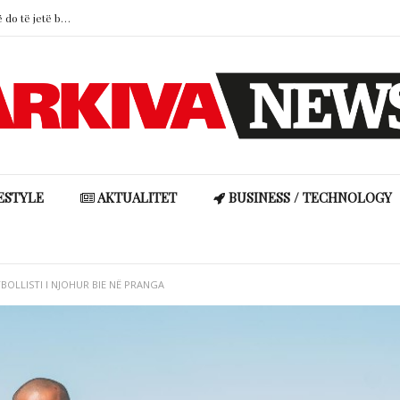
Xhuli Nura: “Ndoshta gjej një partner që do të jetë baba për fëmijët e mi”
Cristiano Ronaldo hap dyert e garazhit luksoz, mahnit me koleksionin milionësh të veturave
Studimi: Nënat mbajnë pjesën më të madhe të “barrës mendore” në familje
Ronela Hajati reagon ashpër ndaj komenteve negative: “Të vjen turp t’i lexosh, jo më t’i shkruash”
Djali i Grida Dumës feston ditëlindjen mes figurave të njohura të ekranit
ESTYLE
AKTUALITET
BUSINESS / TECHNOLOGY
OLLISTI I NJOHUR BIE NË PRANGA