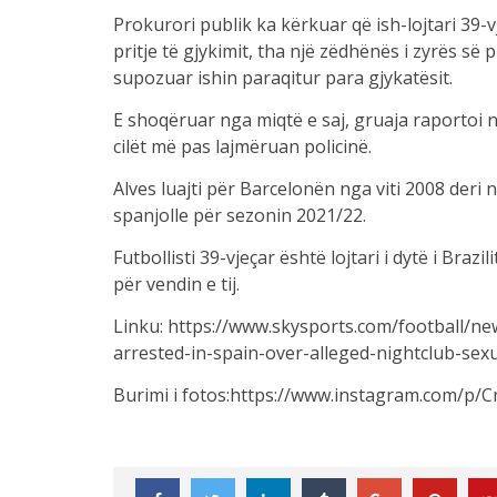
Prokurori publik ka kërkuar që ish-lojtari 39-
pritje të gjykimit, tha një zëdhënës i zyrës së
supozuar ishin paraqitur para gjykatësit.
E shoqëruar nga miqtë e saj, gruaja raportoi ng
cilët më pas lajmëruan policinë.
Alves luajti për Barcelonën nga viti 2008 deri
spanjolle për sezonin 2021/22.
Futbollisti 39-vjeçar është lojtari i dytë i Bra
për vendin e tij.
Linku: https://www.skysports.com/football/ne
arrested-in-spain-over-alleged-nightclub-sex
Burimi i fotos:https://www.instagram.com/p