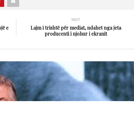
NEXT
jë e
Lajm i trishtë për mediat, ndahet nga jeta
producenti i njohur i ekranit