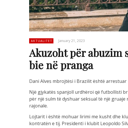
January 21, 2023
AKTUALITET
Akuzoht për abuzim se
bie në pranga
Dani Alves mbrojtësi i Brazilit është arrestua
Një gjykatës spanjoll urdhëroi që futbollisti 
për një sulm të dyshuar seksual të një gruaje n
rajonale.
Lojtarit i është mohuar lirimi me kusht dhe k
kontratën e tij. Presidenti i klubit Leopoldo Si