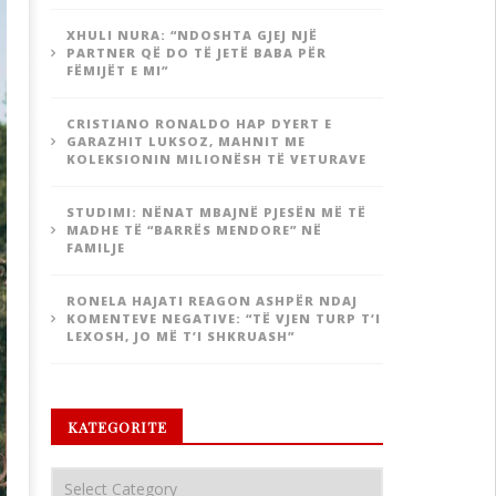
XHULI NURA: “NDOSHTA GJEJ NJË
PARTNER QË DO TË JETË BABA PËR
FËMIJËT E MI”
CRISTIANO RONALDO HAP DYERT E
GARAZHIT LUKSOZ, MAHNIT ME
KOLEKSIONIN MILIONËSH TË VETURAVE
STUDIMI: NËNAT MBAJNË PJESËN MË TË
MADHE TË “BARRËS MENDORE” NË
FAMILJE
RONELA HAJATI REAGON ASHPËR NDAJ
KOMENTEVE NEGATIVE: “TË VJEN TURP T’I
LEXOSH, JO MË T’I SHKRUASH”
KATEGORITE