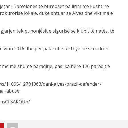
vjeçar i Barcelonës të burgoset pa lirim me kusht në
 prokurorisë lokale, duke shtuar se Alves dhe viktima e
jarjen tek punonjësit e sigurisë së klubit të natës, të
 në vitin 2016 dhe për pak kohë u kthye në skuadrën
zilit me më shumë paraqitje, pasi ka bërë 126 paraqitje
ws/11095/12791063/dani-alves-brazil-defender-
ual-abuse
/CmsCFSAKOUp/