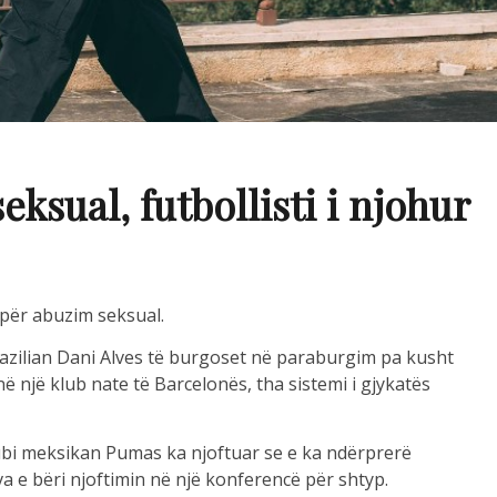
ksual, futbollisti i njohur
r për abuzim seksual.
brazilian Dani Alves të burgoset në paraburgim pa kusht
ë një klub nate të Barcelonës, tha sistemi i gjykatës
lubi meksikan Pumas ka njoftuar se e ka ndërprerë
lva e bëri njoftimin në një konferencë për shtyp.