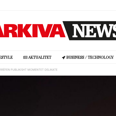
Djali i Grida Dumës feston ditëlindjen mes figurave të njohura të ekranit
Xhuli Nura: “Ndoshta gjej një partner që do të jetë baba për fëmijët e mi”
Cristiano Ronaldo hap dyert e garazhit luksoz, mahnit me koleksionin milionësh të veturave
Studimi: Nënat mbajnë pjesën më të madhe të “barrës mendore” në familje
ESTYLE
AKTUALITET
BUSINESS / TECHNOLOGY
I RRËFEN PUBLIKISHT MOMENTET DELIKATE