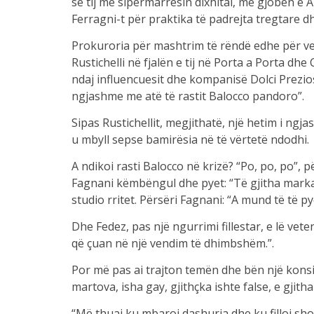
së tij me sipërmarrësin dixhital, me gjobën e A
Ferragni-t për praktika të padrejta tregtare d
Prokuroria për mashtrim të rëndë edhe për vepr
Rustichelli në fjalën e tij në Porta a Porta dhe
ndaj influencuesit dhe kompanisë Dolci Prezios
ngjashme me atë të rastit Balocco pandoro”.
Sipas Rustichellit, megjithatë, një hetim i ng
u mbyll sepse bamirësia në të vërtetë ndodhi.
A ndikoi rasti Balocco në krizë? “Po, po, po”, 
Fagnani këmbëngul dhe pyet: “Të gjitha markat
studio rritet. Përsëri Fagnani: “A mund të të p
Dhe Fedez, pas një ngurrimi fillestar, e lë ve
që çuan në një vendim të dhimbshëm.”.
Por më pas ai trajton temën dhe bën një konsi
martova, isha gay, gjithçka ishte false, e gjitha
“Më thuaj ku mbaroi dashuria dhe ku filloi shoq