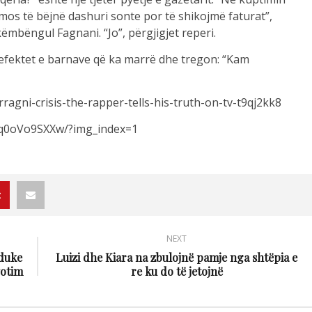
os të bëjnë dashuri sonte por të shikojmë faturat”,
ëmbëngul Fagnani. “Jo”, përgjigjet reperi.
r efektet e barnave që ka marrë dhe tregon: “Kam
ragni-crisis-the-rapper-tells-his-truth-on-tv-t9qj2kk8
/Cq0oVo9SXXw/?img_index=1
NEXT
 duke
Luizi dhe Kiara na zbulojnë pamje nga shtëpia e
votim
re ku do të jetojnë