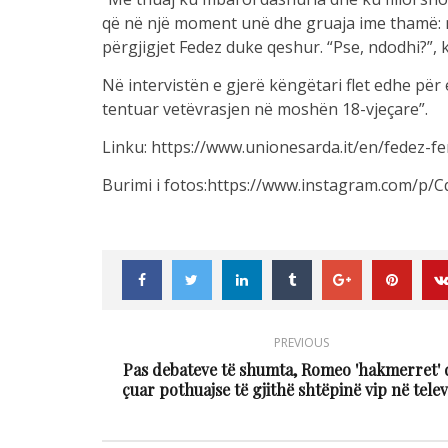
që në një moment unë dhe gruaja ime thamë: m
përgjigjet Fedez duke qeshur. “Pse, ndodhi?”, k
Në intervistën e gjerë këngëtari flet edhe pë
tentuar vetëvrasjen në moshën 18-vjeçare”.
Linku: https://www.unionesarda.it/en/fedez-fer
Burimi i fotos:https://www.instagram.com/p
PREVIOUS
Pas debateve të shumta, Romeo 'hakmerret'
çuar pothuajse të gjithë shtëpinë vip në tele