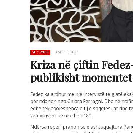
April 10, 2024
SHOWBIZ
Kriza në çiftin Fedez
publikisht momentet 
Fedez ka ardhur me një intervistë të gjatë eksk
për ndarjen nga Chiara Ferragni. Dhe në rrëfi
edhe tek adoleshenca e tij e shqetësuar dhe tek
vetëvrasjen në moshën 18″.
Ndërsa reperi pranon se e ashtuquajtura Pan