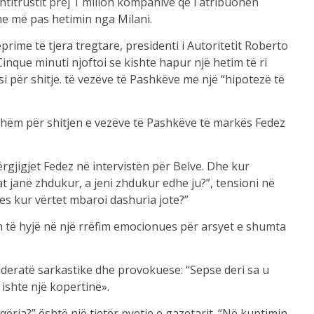
ntitrustit prej 1 milion kompanive që i atribuohen
he më pas hetimin nga Milani.
ime të tjera tregtare, presidenti i Autoritetit Roberto
 Cinque minuti njoftoi se kishte hapur një hetim të ri
i për shitje. të vezëve të Pashkëve me një “hipotezë të
jashëm për shitjen e vezëve të Pashkëve të markës Fedez
përgjigjet Fedez në intervistën për Belve. Dhe kur
 janë zhdukur, a jeni zhdukur edhe ju?”, tensioni në
yes kur vërtet mbaroi dashuria jote?”
ten të hyjë në një rrëfim emocionues për arsyet e shumta
deratë sarkastike dhe provokuese: “Sepse deri sa u
 ishte një kopertinë».
ëria?” është një tjetër pyetje e gazetarit. “Në kuptimin