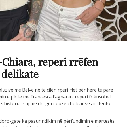
-Chiara, reperi rrëfen
delikate
luzive me Belve në të cilën rperi flet për herë të parë
min e plotë me Francesca Fagnanin, reperi fokusohet
 historia e tij me drogën, duke zbuluar se ai ” tentoi
doro-gate ka pasur ndikim në përfundimin e martesës