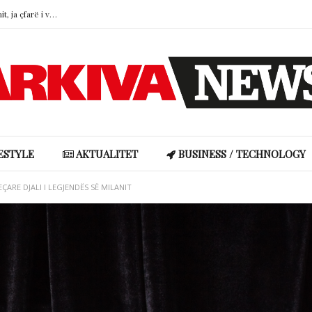
Hajdutët i hyjnë në shtëpi Angela Martinit, ja çfarë i vodhën…
“Boshllëku ligjor” që u hap turistëve rrugën drejt brigjeve më të egra të Skocisë
Adrola Dushi publikon bisedën prekëse me nënën: “Të kam parë sa ke vuajtur”
Katy Perry dhe Justin Trudeau shfaqen të afërt gjatë pushimeve verore
SHBA: 21.4 milionë persona përdorin kanabis pothuajse çdo ditë, sipas të dhënave federale
Hajdutët i hyjnë në shtëpi Angela Martinit, ja çfarë i vodhën…
ESTYLE
AKTUALITET
BUSINESS / TECHNOLOGY
ARE DJALI I LEGJENDËS SË MILANIT