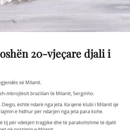
oshën 20-vjeçare djali i
egjendës së Milanit.
sh-mbrojtësit brazilian të Milanit, Serginho.
r, Diego, është ndarë nga jeta. Ka qenë klubi i Milanit që
 lajmin e hidhur për ndarjen nga jeta para kohe.
 tij për vdekjen tragjike dhe të parakohshme të djalit
et në postimin e Milanit.