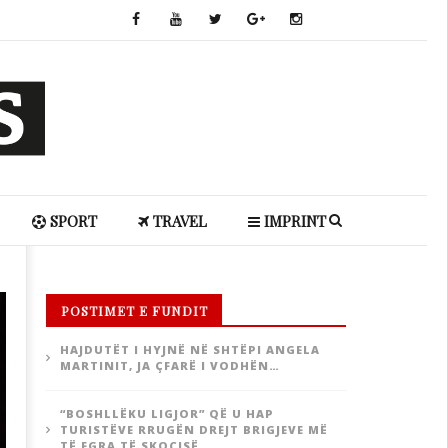
SPORT
TRAVEL
IMPRINT
POSTIMET E FUNDIT
HAJDUTËT I HYJNË NË SHTËPI ANGELA
MARTINIT, JA ÇFARË I VODHËN…
“BOSHLLËKU LIGJOR” QË U HAP
TURISTËVE RRUGËN DREJT BRIGJEVE MË
TË EGRA TË SKOCISË