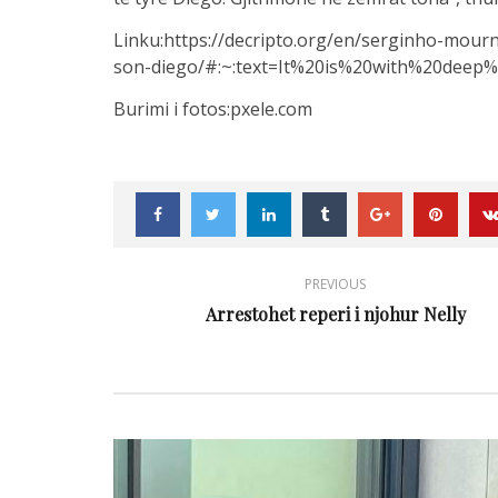
Linku:https://decripto.org/en/serginho-mourn
son-diego/#:~:text=It%20is%20with%20dee
Burimi i fotos:pxele.com
PREVIOUS
Arrestohet reperi i njohur Nelly