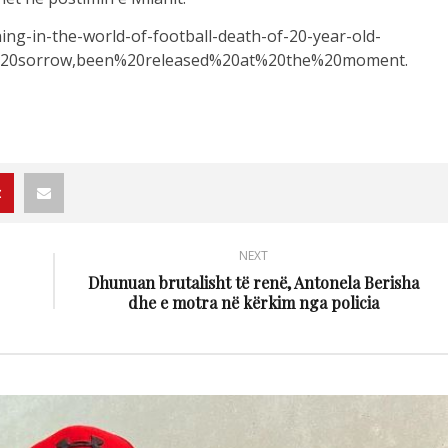
ing-in-the-world-of-football-death-of-20-year-old-
p%20sorrow,been%20released%20at%20the%20moment.
NEXT
Dhunuan brutalisht të renë, Antonela Berisha
dhe e motra në kërkim nga policia