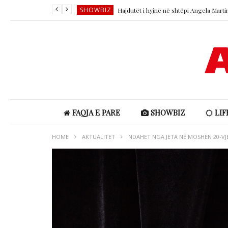
SHOWBIZ
LIFESTYLE
SHOWBIZ
SHOWBIZ
LIFESTYLE
SHOWBIZ
FAQJA E PARE
SHOWBIZ
LIF
HOME
AKTUALITET
NDAHET NGA JETA NË MOSHËN 20-VJEÇ