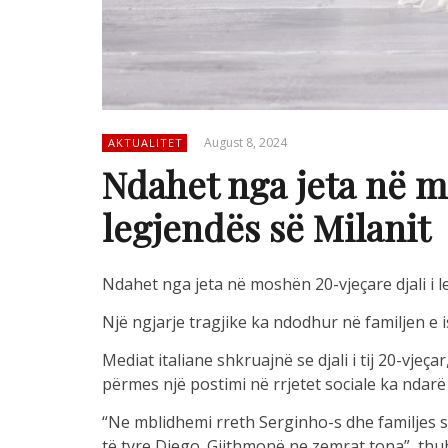
August 8, 2024
AKTUALITET
Ndahet nga jeta në m
legjendës së Milanit
Ndahet nga jeta në moshën 20-vjeçare djali i l
Një ngjarje tragjike ka ndodhur në familjen e i
Mediat italiane shkruajnë se djali i tij 20-vjeça
përmes një postimi në rrjetet sociale ka ndarë
“Ne mblidhemi rreth Serginho-s dhe familjes së
të tyre Diego. Gjithmonë ne zemrat tona”, thuh