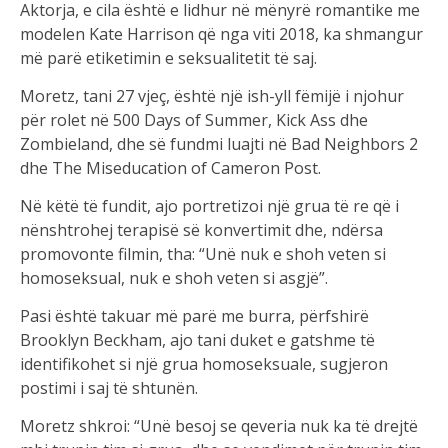
Aktorja, e cila është e lidhur në mënyrë romantike me
modelen Kate Harrison që nga viti 2018, ka shmangur
më parë etiketimin e seksualitetit të saj.
Moretz, tani 27 vjeç, është një ish-yll fëmijë i njohur
për rolet në 500 Days of Summer, Kick Ass dhe
Zombieland, dhe së fundmi luajti në Bad Neighbors 2
dhe The Miseducation of Cameron Post.
Në këtë të fundit, ajo portretizoi një grua të re që i
nënshtrohej terapisë së konvertimit dhe, ndërsa
promovonte filmin, tha: “Unë nuk e shoh veten si
homoseksual, nuk e shoh veten si asgjë”.
Pasi është takuar më parë me burra, përfshirë
Brooklyn Beckham, ajo tani duket e gatshme të
identifikohet si një grua homoseksuale, sugjeron
postimi i saj të shtunën.
Moretz shkroi: “Unë besoj se qeveria nuk ka të drejtë