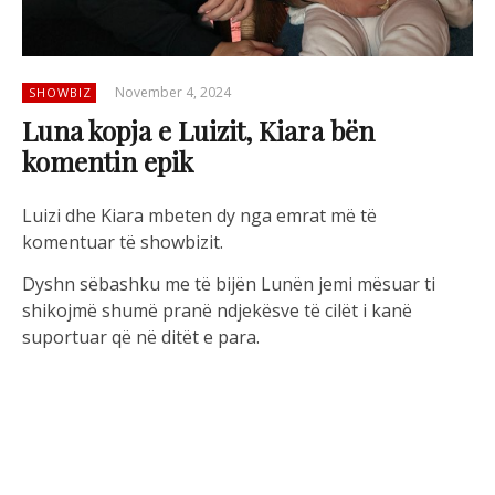
November 4, 2024
SHOWBIZ
Luna kopja e Luizit, Kiara bën
komentin epik
Luizi dhe Kiara mbeten dy nga emrat më të
komentuar të showbizit.
Dyshn sëbashku me të bijën Lunën jemi mësuar ti
shikojmë shumë pranë ndjekësve të cilët i kanë
suportuar që në ditët e para.
Luana është kopja e Luizit dhe me kalimin e kohës
duket se Kiara po dorëzohet pëballë këtij fakti.
Ajo ka ndarë një pozë me Luizin dhe të bijën ku
krahas shkruan: