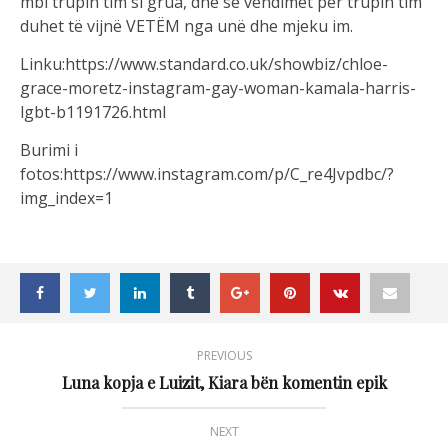
mbi trupin tim si grua, dhe se vendimet për trupin tim
duhet të vijnë VETËM nga unë dhe mjeku im.
Linku:https://www.standard.co.uk/showbiz/chloe-
grace-moretz-instagram-gay-woman-kamala-harris-
lgbt-b1191726.html
Burimi i
fotos:https://www.instagram.com/p/C_re4Jvpdbc/?
img_index=1
PREVIOUS
Luna kopja e Luizit, Kiara bën komentin epik
NEXT