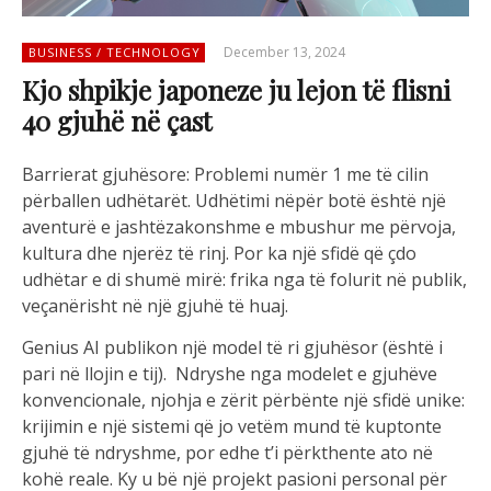
December 13, 2024
BUSINESS / TECHNOLOGY
Kjo shpikje japoneze ju lejon të flisni
40 gjuhë në çast
Barrierat gjuhësore: Problemi numër 1 me të cilin
përballen udhëtarët.
Udhëtimi nëpër botë është një
aventurë e jashtëzakonshme e mbushur me përvoja,
kultura dhe njerëz të rinj. Por ka një sfidë që çdo
udhëtar e di shumë mirë: frika nga të folurit në publik,
veçanërisht në një gjuhë të huaj.
Genius AI publikon një model të ri gjuhësor (është i
pari në llojin e tij). Ndryshe nga modelet e gjuhëve
konvencionale, njohja e zërit përbënte një sfidë unike:
krijimin e një sistemi që jo vetëm mund të kuptonte
gjuhë të ndryshme, por edhe t’i përkthente ato në
kohë reale. Ky u bë një projekt pasioni personal për