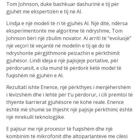
Tom Johnson, duke bashkuar dashurinë e tij për
gjuhët me ekspertizën e tij në AI.
Lindja e një modeli të ri të gjuhës AI. Një ditë, ndërsa
eksperimentonte me algoritme të ndryshme, Tom
Johnson bëri një zbulim novator. Ai arriti të “evoluojë”
një veçori të veçantë në modelin e tij që do të
ndryshonte përgjithmonë peizazhin e përkthimit
gjuhësor.
Lindi ideja e një pajisjeje portative, për
përdoruesit, e cila mund të përdorë këtë model të
fuqishëm në gjuhën e AI.
Rezultati ishte Enence, një përkthyes i menjëhershëm
i lëvizshëm dhe i lehtë për t’u përdorur, i cili premtoi të
thyente barrierat gjuhësore në kohë reale. Enence
është më shumë se thjesht një pajisje përkthimi; është
një mrekulli teknologjike.
E pajisur me një procesor të fuqishëm dhe një
kombinim të mikrofonit dhe altoparlantëve me cilësi