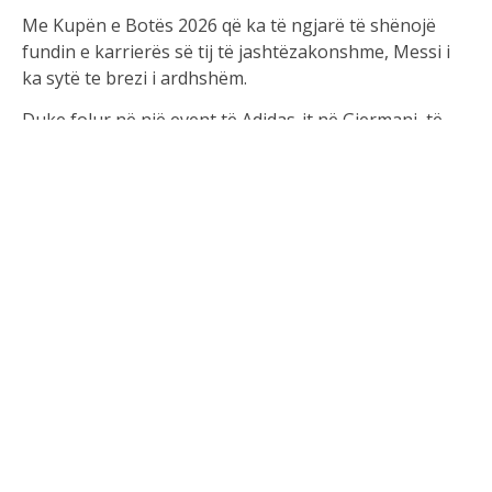
Me Kupën e Botës 2026 që ka të ngjarë të shënojë
fundin e karrierës së tij të jashtëzakonshme, Messi i
ka sytë te brezi i ardhshëm.
Duke folur në një event të Adidas-it në Gjermani, të
pyetur nga artisti i njohur Goke Oyewo, Messi veçoi
17-vjeçarin mrekullibërës të Barcelonës, Lamine
Yamal, si “të tashmen dhe të ardhmen” e futbollit.
Yamal, një i diplomuar në La Masia ashtu si Messi, ka
kthyer kokën me paraqitjet e tij të jashtëzakonshme
për Barcelonën dhe Spanjën.
Tashmë një histori-bërës, Yamal krenohet me titujt e
La Ligës dhe të Kampionatit Evropian dhe së fundmi u
kurorëzua si Djali i Artë i 2024-ës. Për Messin,
adoleshenti nuk është thjesht një perspektivë; ai
është trashëgimtari i madhështisë.
Kur u pyet se kush e kujton atë për veten e tij më të