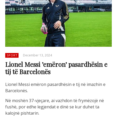
December 13, 2024
SPORT
Lionel Messi ’emëron’ pasardhësin e
tij të Barcelonës
Lionel Messi emëron pasardhësin e tij në imazhin e
Barcelonës.
Në moshën 37-vjeçare, ai vazhdon të frymëzojë në
fushë, por edhe legjendat e dinë se kur duhet ta
kalojnë pishtarin.