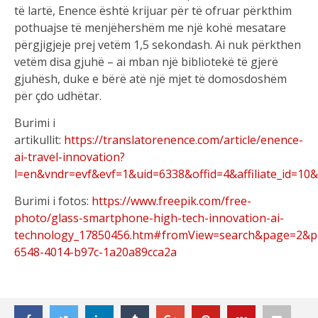
të lartë, Enence është krijuar për të ofruar përkthim
pothuajse të menjëhershëm me një kohë mesatare
përgjigjeje prej vetëm 1,5 sekondash. Ai nuk përkthen
vetëm disa gjuhë – ai mban një bibliotekë të gjerë
gjuhësh, duke e bërë atë një mjet të domosdoshëm
për çdo udhëtar.
Burimi i
artikullit:
https://translatorenence.com/article/enence-
ai-travel-innovation?
l=en&vndr=evf&evf=1&uid=6338&offid=4&affiliate_id=
Burimi i fotos:
https://www.freepik.com/free-
photo/glass-smartphone-high-tech-innovation-ai-
technology_17850456.htm#fromView=search&page=2&po
6548-4014-b97c-1a20a89cca2a