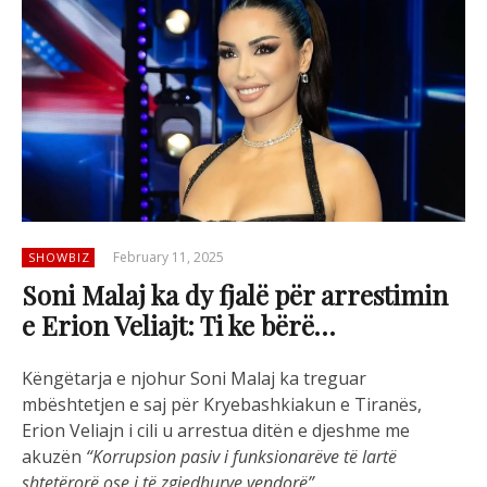
February 11, 2025
SHOWBIZ
Soni Malaj ka dy fjalë për arrestimin
e Erion Veliajt: Ti ke bërë…
K
ë
ng
ë
tarja
e
njohur
Soni Malaj ka
treguar
mb
ë
shtetjen
e
saj
p
ë
r
Kryebashkiakun
e
Tiran
ë
s
,
Erion
Veliajn
i
cili
u
arrestua
dit
ë
n
e
djeshme
me
akuz
ë
n
“
Korrupsion
pasiv
i
funksionarëve
të
lartë
shtetërorë
ose
i
të
zgjedhurve
vendorë
”
.