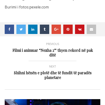
Burimi i fotos:pexele.com
PREVIOUS
Filmi i animuar “Nezha 2” thyen rekord në pak
ditë
NEXT
Shihni hënën e plotë dhe të fundit të paradës
planetare