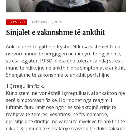
February 11, 2025
LIFESTYLE
Sinjalet e zakonshme të ankthit
Ankthi prek të gjithë ndryshe. Ndërsa sistemet tona
nervore mund të përgjigjen në mënyrë të ngjashme,
stresi i zgjatur, PTSD, dieta dhe toleranca ndaj stresit
mund të ndikojnë në ankthin dhe simptomat e ankthit.
Shenjat më të zakonshme të ankthit përfshijnë:
1 Çrregullim fizik.
Kur sistemi nervor është i çrregulluar, ai shkakton një
sërë simptomash fizike. Hormonet nga reagimi i
luftimit, fluturimit ose ngrirjes shkaktojnë rritje të
rrahjeve të zemrës, vështirësi në frymëmarrje,
djersitje dhe dridhje, në varësi të niveleve të ankthit të
dikujt. Kjo mund të shkaktojë rraskapitje duke taksuar