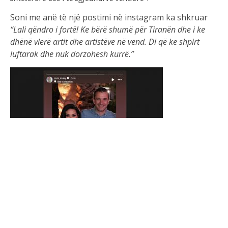
Soni me
an
ë
t
ë
nj
ë
postimi
n
ë
instagram
ka
shkruar
“
Lali
q
ë
ndro
i
fort
ë
! Ke
b
ë
r
ë
shum
ë
p
ë
r
Ti
ran
ë
n
dhe
i
ke
dh
ë
n
ë
vler
ë
artit
dhe
artist
ë
ve
n
ë
vend.
D
i
q
ë
ke
shpirt
luftarak
dhe
nuk
dorzohesh
kurr
ë
.”