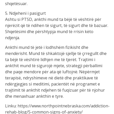
shqetësuar.
5. Ndjeheni i pasigurt
Ashtu si PTSD, ankthi mund ta bëjë të vështirë për
njerëzit që të ndihen të sigurt, të sigurt dhe të bazuar.
Shqetësimi dhe përshtypja mund të rrisin këto
ndjenja.
Ankthi mund të jetë i lodhshëm fizikisht dhe
mendërisht. Mund të shkaktojë sjellje të çrregullt dhe
ta bëjë të vështirë lidhjen me të tjerët. Trajtimi i
ankthit mund të sigurojë mjete, strategji përballimi
dhe paqe mendore për ata që luftojnë. Nëpërmjet
terapisë, ndryshimeve në dietë dhe praktikave të
ndërgjegjes si meditimi, pacientët në programet e
trajtimit të ankthit ndjehen të fuqizuar për të njohur
dhe menaxhuar ankthin e tyre.
Linku: https://www.northpointnebraska.com/addiction-
rehab-blog/5-common-signs-of-anxiety/