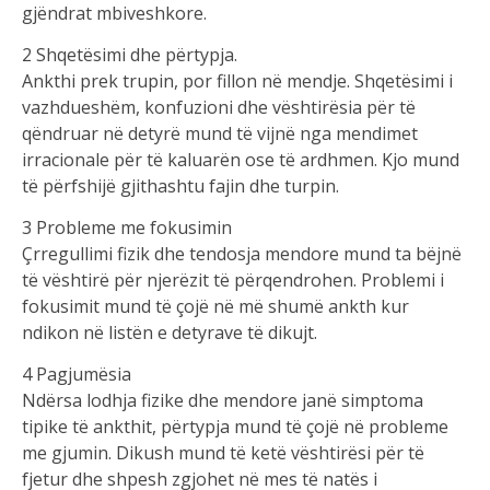
gjëndrat mbiveshkore.
2 Shqetësimi dhe përtypja.
Ankthi prek trupin, por fillon në mendje. Shqetësimi i
vazhdueshëm, konfuzioni dhe vështirësia për të
qëndruar në detyrë mund të vijnë nga mendimet
irracionale për të kaluarën ose të ardhmen. Kjo mund
të përfshijë gjithashtu fajin dhe turpin.
3 Probleme me fokusimin
Çrregullimi fizik dhe tendosja mendore mund ta bëjnë
të vështirë për njerëzit të përqendrohen. Problemi i
fokusimit mund të çojë në më shumë ankth kur
ndikon në listën e detyrave të dikujt.
4 Pagjumësia
Ndërsa lodhja fizike dhe mendore janë simptoma
tipike të ankthit, përtypja mund të çojë në probleme
me gjumin. Dikush mund të ketë vështirësi për të
fjetur dhe shpesh zgjohet në mes të natës i