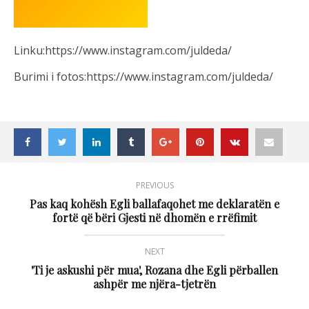
Linku:https://www.instagram.com/juldeda/
Burimi i fotos:https://www.instagram.com/juldeda/
PREVIOUS
Pas kaq kohësh Egli ballafaqohet me deklaratën e
fortë që bëri Gjesti në dhomën e rrëfimit
NEXT
'Ti je askushi për mua', Rozana dhe Egli përballen
ashpër me njëra-tjetrën