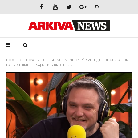
HOME
SHOWBIZ
‘EGLI NUK MENDON PËR VETE’, JUL DEDA REAGON
PAS RIKTHIMIT TË SAJ NË BIG BROTHER VIP