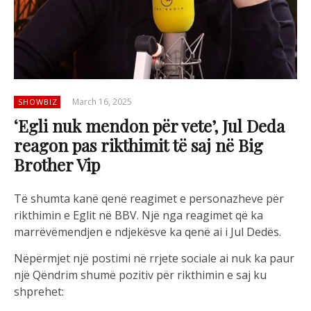
March 16, 2025
SHOWBIZ
‘Egli nuk mendon për vete’, Jul Deda
reagon pas rikthimit të saj në Big
Brother Vip
Të shumta kanë qenë reagimet e personazheve për
rikthimin e Eglit në BBV. Një nga reagimet që ka
marrëvëmendjen e ndjekësve ka qenë ai i Jul Dedës.
Nëpërmjet një postimi në rrjete sociale ai nuk ka paur
një Qëndrim shumë pozitiv për rikthimin e saj ku
shprehet: