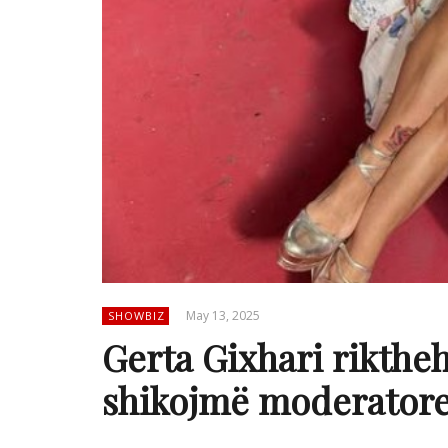
May 13, 2025
SHOWBIZ
Gerta Gixhari riktheh
shikojmë moderator