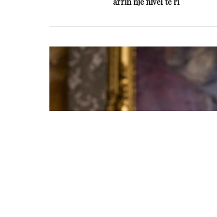
arrin një nivel të ri