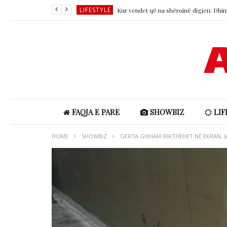
LIFESTYLE
LIFESTYLE
SHOWBIZ
SHOWBIZ
SHOWBIZ
LIFESTYLE
FAQJA E PARE
SHOWBIZ
LIF
HOME
SHOWBIZ
GERTA GIXHARI RIKTHEHET NË EKRAN,