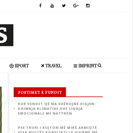
SPORT
TRAVEL
IMPRINT
POSTIMET E FUNDIT
KUR VENDET QË NA SHËROJNË DIGJEN:
DHIMBJA KLIMATIKE DHE LIDHJA
EMOCIONALE ME NATYRËN
PSE TRURI I KUJTON MË MIRË ARMIQTË
SESA MIQTË? KONFLIKTI LË GJURMË MË