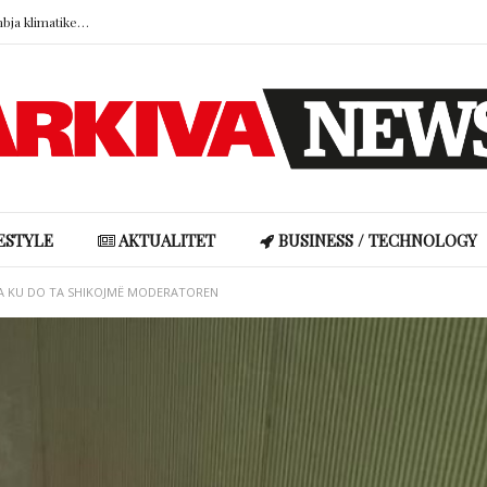
Kur vendet që na shërojnë digjen: Dhimbja klimatike dhe lidhja emocionale me natyrën
Pse truri i kujton më mirë armiqtë sesa miqtë? Konflikti lë gjurmë më të forta në kujtesë
Ronela Hajati reagon ndaj gjuhës së urrejtjes në rrjetet sociale: “Të vjen turp t’i lexosh”
Shakira rikrijon fotografinë ikonike të vitit 1997, fansat pushtojnë rrjetet me reagime
Miri rrëfen si ka ndryshuar jeta e familjes së tij pas “Big Brother VIP Albania”
Kur vendet që na shërojnë digjen: Dhimbja klimatike dhe lidhja emocionale me natyrën
ESTYLE
AKTUALITET
BUSINESS / TECHNOLOGY
 JA KU DO TA SHIKOJMË MODERATOREN