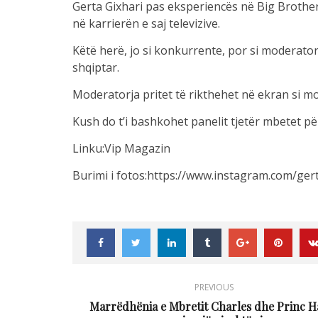
Gerta Gixhari pas eksperiencës në Big Brother 
në karrierën e saj televizive.
Këtë herë, jo si konkurrente, por si moderato
shqiptar.
Moderatorja pritet të rikthehet në ekran si m
Kush do t’i bashkohet panelit tjetër mbetet pë
Linku:Vip Magazin
Burimi i fotos:https://www.instagram.com/gert
PREVIOUS
Marrëdhënia e Mbretit Charles dhe Princ H