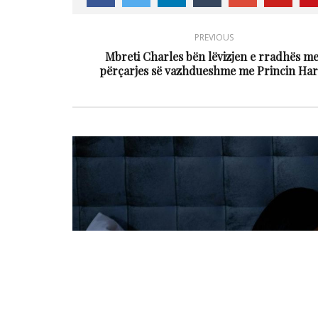
PREVIOUS
Mbreti Charles bën lëvizjen e rradhës me
përçarjes së vazhdueshme me Princin Har