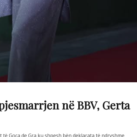
pjesmarrjen në BBV, Gerta
it të Goca de Gra ku shpesh bën deklarata të ndryshme