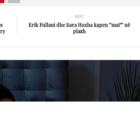
NEXT
s
Erik Fullani dhe Sara Hoxha kapen “mat” në
ry
plazh