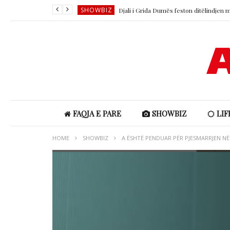
SHOWBIZ
SHOWBIZ
SHOWBIZ
LIFESTYLE
SHOWBIZ
SHOWBIZ
FAQJA E PARE
SHOWBIZ
LIF
HOME
SHOWBIZ
A ËSHTË PENDUAR PËR PJESMARRJEN NË