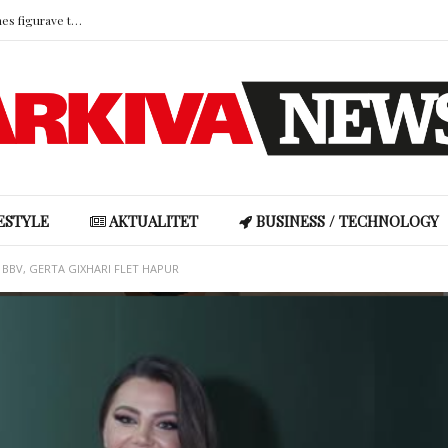
Djali i Grida Dumës feston ditëlindjen mes figurave të njohura të ekranit
Xhuli Nura: “Ndoshta gjej një partner që do të jetë baba për fëmijët e mi”
Cristiano Ronaldo hap dyert e garazhit luksoz, mahnit me koleksionin milionësh të veturave
Studimi: Nënat mbajnë pjesën më të madhe të “barrës mendore” në familje
Ronela Hajati reagon ashpër ndaj komenteve negative: “Të vjen turp t’i lexosh, jo më t’i shkruash”
Djali i Grida Dumës feston ditëlindjen mes figurave të njohura të ekranit
ESTYLE
AKTUALITET
BUSINESS / TECHNOLOGY
 BBV, GERTA GIXHARI FLET HAPUR