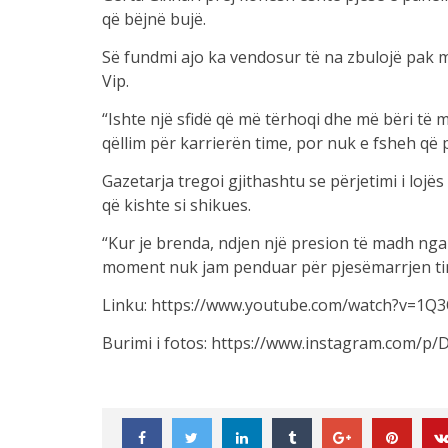
që bëjnë bujë.
Së fundmi ajo ka vendosur të na zbulojë pak
Vip.
“Ishte një sfidë që më tërhoqi dhe më bëri të 
qëllim për karrierën time, por nuk e fsheh që 
Gazetarja tregoi gjithashtu se përjetimi i lo
që kishte si shikues.
“Kur je brenda, ndjen një presion të madh nga
moment nuk jam penduar për pjesëmarrjen ti
Linku: https://www.youtube.com/watch?v=1Q
Burimi i fotos: https://www.instagram.com/