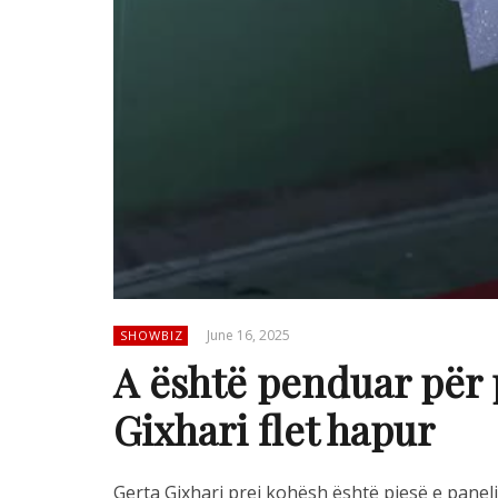
June 16, 2025
SHOWBIZ
A është penduar për 
Gixhari flet hapur
Gerta Gixhari prej kohësh është pjesë e panel