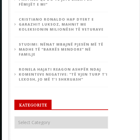
FËMIJËT E MI”
CRISTIANO RONALDO HAP DYERT E
GARAZHIT LUKSOZ, MAHNIT ME
KOLEKSIONIN MILIONËSH TË VETURAVE
STUDIMI: NËNAT MBAJNË PJESËN MË TË
MADHE TË “BARRËS MENDORE” NË
FAMILJE
RONELA HAJATI REAGON ASHPËR NDAJ
KOMENTEVE NEGATIVE: “TË VJEN TURP T’I
LEXOSH, JO MË T’I SHKRUASH”
KATEGORITE