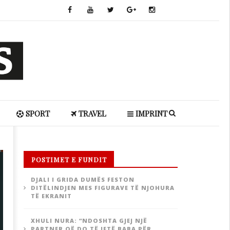
SPORT
TRAVEL
IMPRINT
POSTIMET E FUNDIT
DJALI I GRIDA DUMËS FESTON
DITËLINDJEN MES FIGURAVE TË NJOHURA
TË EKRANIT
XHULI NURA: “NDOSHTA GJEJ NJË
PARTNER QË DO TË JETË BABA PËR