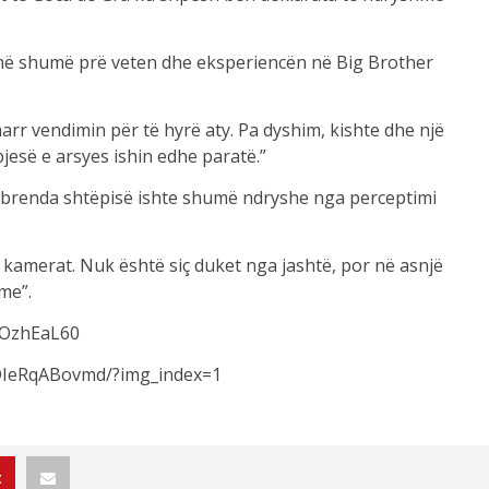
 më shumë prë veten dhe eksperiencën në Big Brother
marr vendimin për të hyrë aty. Pa dyshim, kishte dhe një
pjesë e arsyes ishin edhe paratë.”
jës brenda shtëpisë ishte shumë ndryshe nga perceptimi
 kamerat. Nuk është siç duket nga jashtë, por në asnjë
me”.
3OzhEaL60
p/DIeRqABovmd/?img_index=1