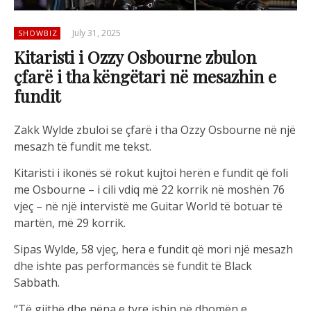
July 31, 2025
SHOWBIZ
Kitaristi i Ozzy Osbourne zbulon
çfarë i tha këngëtari në mesazhin e
fundit
Zakk Wylde zbuloi se çfarë i tha Ozzy Osbourne në një
mesazh të fundit me tekst.
Kitaristi i ikonës së rokut kujtoi herën e fundit që foli
me Osbourne – i cili vdiq më 22 korrik në moshën 76
vjeç – në një intervistë me Guitar World të botuar të
martën, më 29 korrik.
Sipas Wylde, 58 vjeç, hera e fundit që mori një mesazh
dhe ishte pas performancës së fundit të Black
Sabbath.
“Të gjithë dhe nëna e tyre ishin në dhomën e