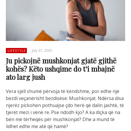
July 31, 2025
LIFESTYLE
Ju pickojnë mushkonjat gjatë gjithë
kohës? Këto ushqime do t’i mbajnë
ato larg jush
Vera sjell shumë përvoja të këndshme, por edhe një
bezdi veçanërisht bezdisëse: Mushkonjat. Ndërsa disa
njerëz pickohen pothuajse çdo herë që dalin jashtë, të
tjerët mezi i vënë re. Pse ndodh kjo? A ka diçka që na
bën më tërheqës për mushkonjat? Dhe a mund të
lidhet edhe me atë që hamë?