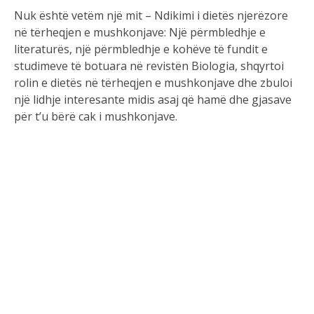
Nuk është vetëm një mit – Ndikimi i dietës njerëzore
në tërheqjen e mushkonjave: Një përmbledhje e
literaturës, një përmbledhje e kohëve të fundit e
studimeve të botuara në revistën Biologia, shqyrtoi
rolin e dietës në tërheqjen e mushkonjave dhe zbuloi
një lidhje interesante midis asaj që hamë dhe gjasave
për t’u bërë cak i mushkonjave.
Çfarë i tërheq mushkonjat?
Hulumtimet kanë treguar se faktorë të ndryshëm
ndikojnë në tërheqjen e mushkonjave nga njerëzit, siç
janë gjenetika, përbërja e mikrobiomës së lëkurës,
grupi i gjakut (për shembull, mushkonjat favorizojnë
veçanërisht ato me grupin 0) dhe shtatzënia – gratë
shtatzëna janë më tërheqëse për mushkonjat. Përveç
kësaj, mushkonjat tërhiqen nga përbërësit e
sekretuar përmes lëkurës, si përbërës të ndryshëm
aromash, djersa dhe më shumë. Njerëz të ndryshëm
lëshojnë sasi të ndryshme të këtyre substancave,