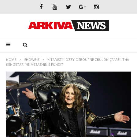
HOME
SHOWBIZ
KITARISTI I OZZY OSBOURNE ZBULON ÇFARË I THA
KËNGËTARI NË MESAZHIN E FUNDIT