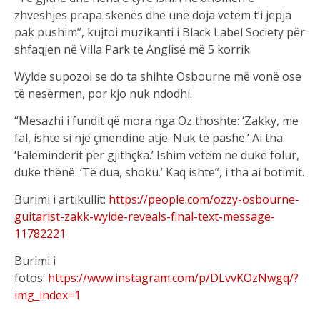
zhveshjes prapa skenës dhe unë doja vetëm t’i jepja
pak pushim”, kujtoi muzikanti i Black Label Society për
shfaqjen në Villa Park të Anglisë më 5 korrik.
Wylde supozoi se do ta shihte Osbourne më vonë ose
të nesërmen, por kjo nuk ndodhi.
“Mesazhi i fundit që mora nga Oz thoshte: ‘Zakky, më
fal, ishte si një çmendinë atje. Nuk të pashë.’ Ai tha:
‘Faleminderit për gjithçka.’ Ishim vetëm ne duke folur,
duke thënë: ‘Të dua, shoku.’ Kaq ishte”, i tha ai botimit.
Burimi i artikullit:
https://people.com/ozzy-osbourne-
guitarist-zakk-wylde-reveals-final-text-message-
11782221
Burimi i
fotos:
https://www.instagram.com/p/DLvvKOzNwgq/?
img_index=1