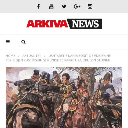
HOME
AKTUALITET
USHTARËT E NAPOLEONIT QË VDIQËN NË
TËRHEQJEN RUSE KISHIN SËMUNDJE TË PAPRITURA, ZBULON STUDIMI