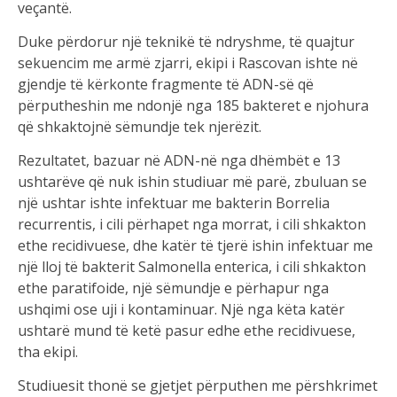
veçantë.
Duke përdorur një teknikë të ndryshme, të quajtur
sekuencim me armë zjarri, ekipi i Rascovan ishte në
gjendje të kërkonte fragmente të ADN-së që
përputheshin me ndonjë nga 185 bakteret e njohura
që shkaktojnë sëmundje tek njerëzit.
Rezultatet, bazuar në ADN-në nga dhëmbët e 13
ushtarëve që nuk ishin studiuar më parë, zbuluan se
një ushtar ishte infektuar me bakterin Borrelia
recurrentis, i cili përhapet nga morrat, i cili shkakton
ethe recidivuese, dhe katër të tjerë ishin infektuar me
një lloj të bakterit Salmonella enterica, i cili shkakton
ethe paratifoide, një sëmundje e përhapur nga
ushqimi ose uji i kontaminuar. Një nga këta katër
ushtarë mund të ketë pasur edhe ethe recidivuese,
tha ekipi.
Studiuesit thonë se gjetjet përputhen me përshkrimet