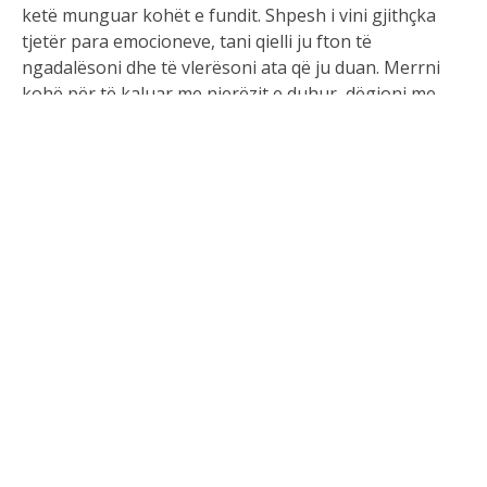
ketë munguar kohët e fundit. Shpesh i vini gjithçka
tjetër para emocioneve, tani qielli ju fton të
ngadalësoni dhe të vlerësoni ata që ju duan. Merrni
kohë për të kaluar me njerëzit e duhur, dëgjoni me
zemrën tuaj dhe flisni sinqerisht. Edhe gjestet e vogla
mund të forcojnë një lidhje: përdorni energjinë e
këtyre yjeve për t’u afruar me të tjerët dhe për të
dëgjuar vërtet veten.
Demi
Balancimi i librave është i rëndësishëm, por Merkuri
dhe Marsi janë ende në një aspekt të tensionuar. Secili
ka historinë e vet të punës: ndoshta nuk janë llogaritë
që ju shqetësojnë, por progresi i një projekti. Nëse
keni dhënë diçka, ka të ngjarë të vini re ndryshime të
rëndësishme dhe të keni frikë se kjo mund të rrezikojë
biznesin tuaj. Do t’ju duhet të jeni pak të duruar;
situata së shpejti do të ndryshojë në favorin tuaj.