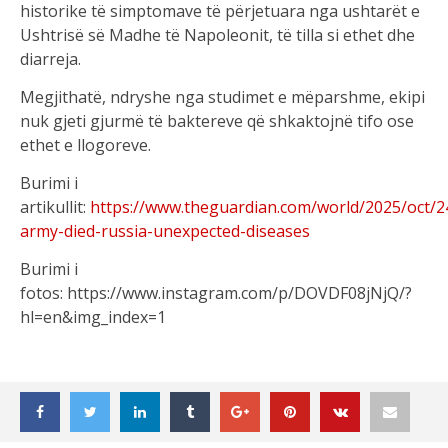
historike të simptomave të përjetuara nga ushtarët e
Ushtrisë së Madhe të Napoleonit, të tilla si ethet dhe
diarreja.
Megjithatë, ndryshe nga studimet e mëparshme, ekipi
nuk gjeti gjurmë të baktereve që shkaktojnë tifo ose
ethet e llogoreve.
Burimi i
artikullit:
https://www.theguardian.com/world/2025/oct/
army-died-russia-unexpected-diseases
Burimi i
fotos: https://www.instagram.com/p/DOVDF08jNjQ/?
hl=en&img_index=1