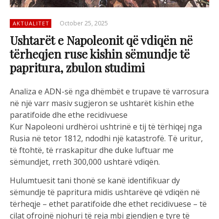
October 25, 2025
AKTUALITET
Ushtarët e Napoleonit që vdiqën në
tërheqjen ruse kishin sëmundje të
papritura, zbulon studimi
Analiza e ADN-së nga dhëmbët e trupave të varrosura
në një varr masiv sugjeron se ushtarët kishin ethe
paratifoide dhe ethe recidivuese
Kur Napoleoni urdhëroi ushtrinë e tij të tërhiqej nga
Rusia në tetor 1812, ndodhi një katastrofë. Të uritur,
të ftohtë, të rraskapitur dhe duke luftuar me
sëmundjet, rreth 300,000 ushtarë vdiqën.
Hulumtuesit tani thonë se kanë identifikuar dy
sëmundje të papritura midis ushtarëve që vdiqën në
tërheqje – ethet paratifoide dhe ethet recidivuese – të
cilat ofrojnë njohuri të reja mbi gjendjen e tyre të