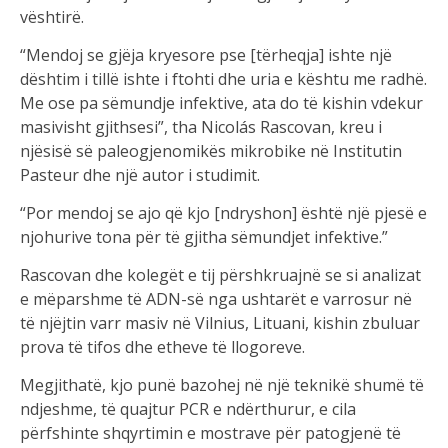
vështirë.
“Mendoj se gjëja kryesore pse [tërheqja] ishte një
dështim i tillë ishte i ftohti dhe uria e kështu me radhë.
Me ose pa sëmundje infektive, ata do të kishin vdekur
masivisht gjithsesi”, tha Nicolás Rascovan, kreu i
njësisë së paleogjenomikës mikrobike në Institutin
Pasteur dhe një autor i studimit.
“Por mendoj se ajo që kjo [ndryshon] është një pjesë e
njohurive tona për të gjitha sëmundjet infektive.”
Rascovan dhe kolegët e tij përshkruajnë se si analizat
e mëparshme të ADN-së nga ushtarët e varrosur në
të njëjtin varr masiv në Vilnius, Lituani, kishin zbuluar
prova të tifos dhe etheve të llogoreve.
Megjithatë, kjo punë bazohej në një teknikë shumë të
ndjeshme, të quajtur PCR e ndërthurur, e cila
përfshinte shqyrtimin e mostrave për patogjenë të