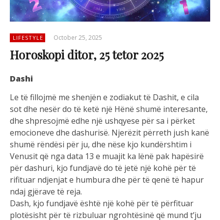
October 25, 2025
LIFESTYLE
Horoskopi ditor, 25 tetor 2025
Dashi
Le të fillojmë me shenjën e zodiakut të Dashit, e cila
sot dhe nesër do të ketë një Hënë shumë interesante,
dhe shpresojmë edhe një ushqyese për sa i përket
emocioneve dhe dashurisë. Njerëzit përreth jush kanë
shumë rëndësi për ju, dhe nëse kjo kundërshtim i
Venusit që nga data 13 e muajit ka lënë pak hapësirë
për dashuri, kjo fundjavë do të jetë një kohë për të
rifituar ndjenjat e humbura dhe për të qenë të hapur
ndaj gjërave të reja.
Dash, kjo fundjavë është një kohë për të përfituar
plotësisht për të rizbuluar ngrohtësinë që mund t’ju