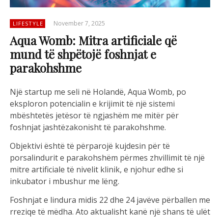
November 7, 2025
LIFESTYLE
Aqua Womb: Mitra artificiale që
mund të shpëtojë foshnjat e
parakohshme
Një startup me seli në Holandë, Aqua Womb, po
eksploron potencialin e krijimit të një sistemi
mbështetës jetësor të ngjashëm me mitër për
foshnjat jashtëzakonisht të parakohshme.
Objektivi është të përparojë kujdesin për të
porsalindurit e parakohshëm përmes zhvillimit të një
mitre artificiale të nivelit klinik, e njohur edhe si
inkubator i mbushur me lëng.
Foshnjat e lindura midis 22 dhe 24 javëve përballen me
rreziqe të mëdha. Ato aktualisht kanë një shans të ulët