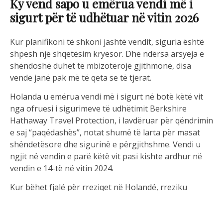
Ky vend sapo u emërua vendi më i
sigurt për të udhëtuar në vitin 2026
Kur planifikoni të shkoni jashtë vendit, siguria është
shpesh një shqetësim kryesor. Dhe ndërsa arsyeja e
shëndoshë duhet të mbizotërojë gjithmonë, disa
vende janë pak më të qeta se të tjerat.
Holanda u emërua vendi më i sigurt në botë këtë vit
nga ofruesi i sigurimeve të udhëtimit Berkshire
Hathaway Travel Protection, i lavdëruar për qëndrimin
e saj “paqëdashës”, notat shumë të larta për masat
shëndetësore dhe sigurinë e përgjithshme. Vendi u
ngjit në vendin e parë këtë vit pasi kishte ardhur në
vendin e 14-të në vitin 2024.
Kur bëhet fjalë për rreziqet në Holandë, rreziku
kryesor vinte nga bollëku i biçikletave me shpejtësi në
qytete holandeze si Amsterdami, gjë që mund ta bëjë
kalimin e rrugëve të rrezikshme për ata që nuk e dinë.