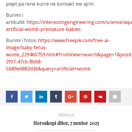
piqet pa rënë kurrë në kontakt me ajrin.
Burimi i
artikullit:
https://interestingengineering.com/science/a
artificial-womb-premature-babies
Burimi i fotos:
https://www.freepik.com/free-ai-
image/baby-fetus-
womb_229460759.htm#fromView=search&page=1&posit
2f07-47cb-8bb8-
5b89e6882d36&query=artificial+womb
PREVIOUS
Horoskopi ditor, 7 nentor 2025