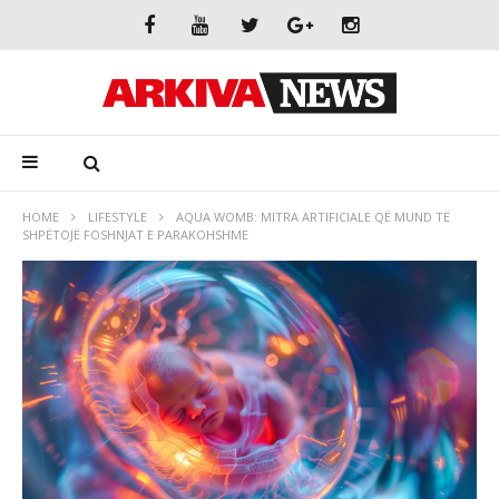
HOME
LIFESTYLE
AQUA WOMB: MITRA ARTIFICIALE QË MUND TË
SHPËTOJË FOSHNJAT E PARAKOHSHME