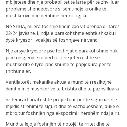
mbijetese dhe një probabilitet të lartë për të zhvilluar
probleme shëndetësore si sëmundje kronike të
mushkërive dhe dëmtime neurologjike.
Në SHBA, mijëra foshnje lindin çdo vit brenda dritares
22-24 javëshe. Lindja e parakohshme është shkaku i
dytë kryesor i vdekjes së foshnjave në vend.
Një arsye kryesore pse foshnjat e parakohshme nuk
janë në gjendje të përballojnë jetën është se
mushkëritë e tyre janë shumë të papjekura për të
thithur ajër.
Ventilatorët mekanikë aktualë mund të rrezikojnë
dëmtimin e mushkërive të brishta dhe të pazhvilluara.
Sistemi artificial është projektuar për të siguruar një
mjedis strehimi të sigurt dhe të vazhdueshëm, duke e
mbrojtur foshnjën nga ekspozimi i hershëm ndaj ajrit.
Mund ta lejojë foshnjën të notojë, të rritet dhe të