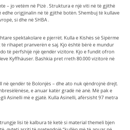
 – jo vetëm në Pizë . Struktura e një viti në të gjithë
 edhe origjinalin në të gjithë botën. Shembuj të kullave
ropë, si dhe në SHBA .
htare spektakolare e pjerrët. Kulla e Kishës së Sipërme
t të rihapet pranverën e saj. Kjo është bërë e mundur
 do të përfshijë një qendër vizitore. Kjo e fundit ofron
eve Kyffhäuser. Bashkia pret rreth 80.000 vizitorë në
ll në qendër të Bolonjës – dhe ato nuk qëndrojnë drejt.
mbresëlënëse, e anuar katër gradë në anë. Më pak e
i Asinelli më e gjatë. Kulla Asinelli, afërsisht 97 metra
ungje lisi të kalbura të ketë si material themeli bjen
të, qyteti arriti të pretendojë “kullën më të anuar në