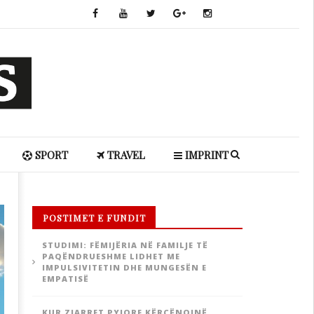
SPORT
TRAVEL
IMPRINT
POSTIMET E FUNDIT
STUDIMI: FËMIJËRIA NË FAMILJE TË
PAQËNDRUESHME LIDHET ME
IMPULSIVITETIN DHE MUNGESËN E
EMPATISË
KUR ZJARRET PYJORE KËRCËNOJNË