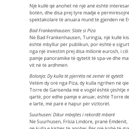
Një kullë që anohet në një anë është interesante
botën, dhe disa prej tyre madje e përmirësojnë
spektakolare të anuara mund të gjenden në Ev
Bad Frankenhausen: Slate si Piza
Në Bad Frankenhausen, Turingia, një kullë kis
është mbyllur për publikun, por është e sigur
nga një investim prej disa milionë eurosh, i cili
pamje panoramike të qytetit të spa-ve dhe mal
vit në të ardhmen.
Bolonja: Dy kulla të pjerrëta në zemër të qytetit
Vetëm dy orë nga Piza, dy kulla ngrihen në qie
Torre de Garisenda më e vogël është çështje 
qartë, por edhe pamje e anuar, është Torre degl
e lartë, më parë e hapur për vizitorët.
Suurhusen: Dikur mbajtës i rekordit mbarë
Në Suurhusen, Frisia Lindore, pranë Emdenit, tr
që kulla e kishës të anohej. Për një kohë të gja