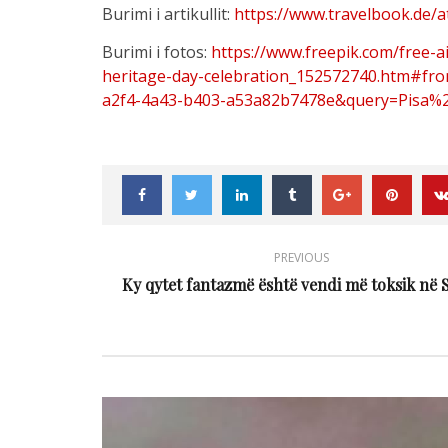
Burimi i artikullit:
https://www.travelbook.de/a
Burimi i fotos:
https://www.freepik.com/free-
heritage-day-celebration_152572740.htm#f
a2f4-4a43-b403-a53a82b7478e&query=Pisa%2
PREVIOUS
Ky qytet fantazmë është vendi më toksik në