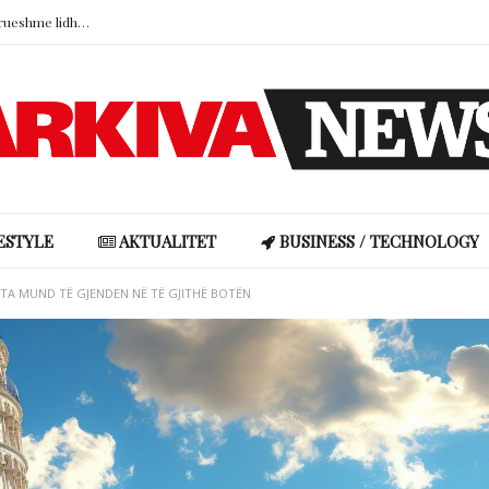
Studimi: Fëmijëria në familje të paqëndrueshme lidhet me impulsivitetin dhe mungesën e empatisë
Kur zjarret pyjore kërcënojnë vendet e dashura: Dhimbja e humbjes së një peizazhi
Doresa rrëfen mes lotësh historinë me bashkëshortin nga Gjakova: Familja nuk e pranoi në fillim, ndërsa ai përballoi edhe tumorin në kokë
Hajdutët i hyjnë në shtëpi Angela Martinit, ja çfarë i vodhën…
“Boshllëku ligjor” që u hap turistëve rrugën drejt brigjeve më të egra të Skocisë
Studimi: Fëmijëria në familje të paqëndrueshme lidhet me impulsivitetin dhe mungesën e empatisë
ESTYLE
AKTUALITET
BUSINESS / TECHNOLOGY
RËTA MUND TË GJENDEN NË TË GJITHË BOTËN