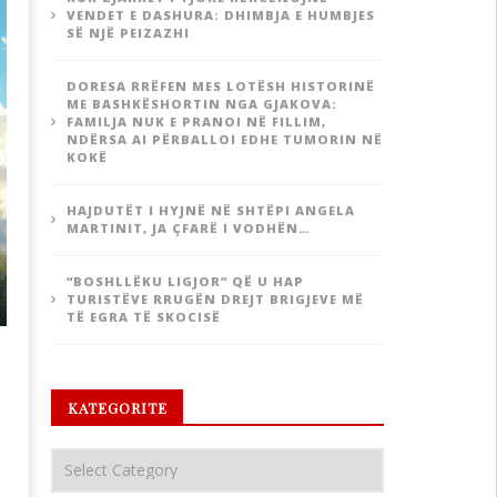
VENDET E DASHURA: DHIMBJA E HUMBJES
SË NJË PEIZAZHI
DORESA RRËFEN MES LOTËSH HISTORINË
ME BASHKËSHORTIN NGA GJAKOVA:
FAMILJA NUK E PRANOI NË FILLIM,
NDËRSA AI PËRBALLOI EDHE TUMORIN NË
KOKË
HAJDUTËT I HYJNË NË SHTËPI ANGELA
MARTINIT, JA ÇFARË I VODHËN…
“BOSHLLËKU LIGJOR” QË U HAP
TURISTËVE RRUGËN DREJT BRIGJEVE MË
TË EGRA TË SKOCISË
KATEGORITE