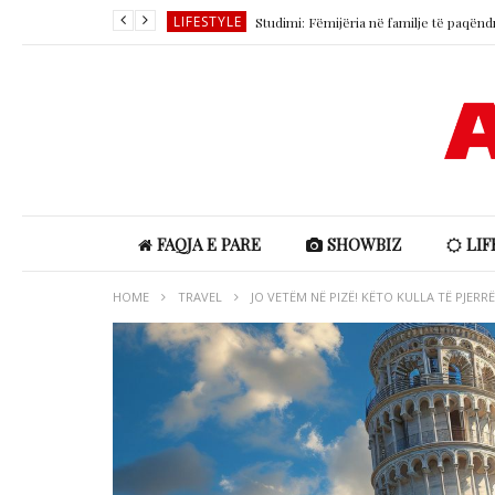
LIFESTYLE
LIFESTYLE
SHOWBIZ
SHOWBIZ
LIFESTYLE
LIFESTYLE
FAQJA E PARE
SHOWBIZ
LIF
HOME
TRAVEL
JO VETËM NË PIZË! KËTO KULLA TË PJER