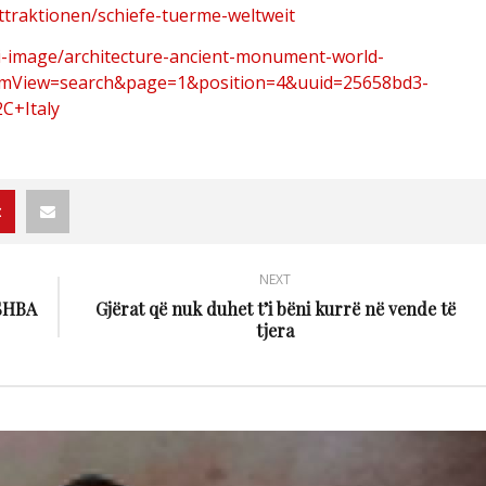
ttraktionen/schiefe-tuerme-weltweit
ai-image/architecture-ancient-monument-world-
romView=search&page=1&position=4&uuid=25658bd3-
C+Italy
NEXT
 SHBA
Gjërat që nuk duhet t’i bëni kurrë në vende të
tjera