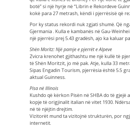
botë” si një hyrje në “Librin e Rekordeve Guin
kokë para 27 metrash, këndi i pjerrësisë që rez
Por ky status rekordi nuk zgjati shumë. Që nga
Gjermania . Kulla e kambanës në Gau-Weinheim ,
një pjerrësi prej 5.43 gradësh, ajo ka kaluar p
Shën Moritz: Një pamje e pjerrët e Alpeve
Zvicra krenohet gjithashtu me një kullë të pje
të Shën Moritzit, jo më pak. Atje, kulla 33 metr
Sipas Engadin Tourism, pjerrësia është 5.5 gr
aktual Guinness.
Pisa në Illinois
Kushdo që kërkon Pisën në SHBA do të gjejë atje
kopje të origjinalit italian në vitet 1930. Ndër
në të njëjtin drejtim.
Vizitorët mund ta vizitojnë strukturën, por ng
internetit.