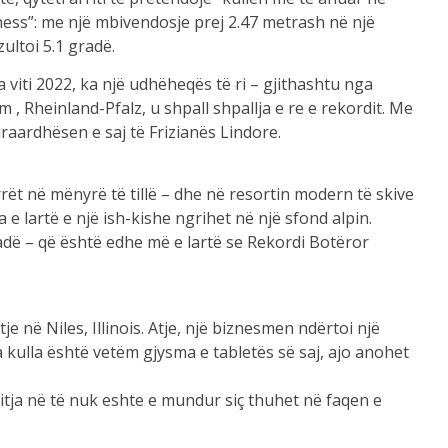
ness”: me një mbivendosje prej 2.47 metrash në një
ultoi 5.1 gradë.
 viti 2022, ka një udhëheqës të ri – gjithashtu nga
 Rheinland-Pfalz, u shpall shpallja e re e rekordit. Me
araardhësen e saj të Frizianës Lindore.
rrët në mënyrë të tillë – dhe në resortin modern të skive
a e lartë e një ish-kishe ngrihet në një sfond alpin.
adë – që është edhe më e lartë se Rekordi Botëror
 në Niles, Illinois. Atje, një biznesmen ndërtoi një
sa kulla është vetëm gjysma e tabletës së saj, ajo anohet
jitja në të nuk eshte e mundur siç thuhet në faqen e