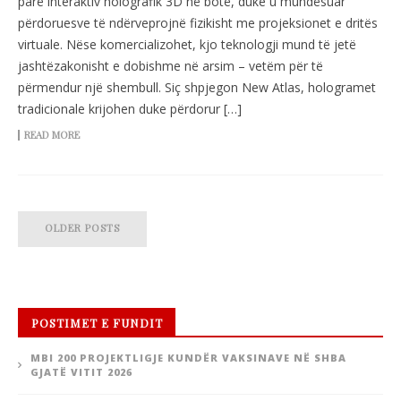
parë interaktiv holografik 3D në botë, duke u mundësuar
përdoruesve të ndërveprojnë fizikisht me projeksionet e dritës
virtuale. Nëse komercializohet, kjo teknologji mund të jetë
jashtëzakonisht e dobishme në arsim – vetëm për të
përmendur një shembull. Siç shpjegon New Atlas, hologramet
tradicionale krijohen duke përdorur […]
READ MORE
OLDER POSTS
POSTIMET E FUNDIT
MBI 200 PROJEKTLIGJE KUNDËR VAKSINAVE NË SHBA
GJATË VITIT 2026