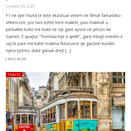
October 20, 2025
F1 në ajër mund të ketë ekzistuar vetëm në filmat fantastiko-
shkencorë, por tani është bërë realitet, pasi makinat u
përballën kokë më kokë në një garë ajrore në Jetson Air
Games. E quajtur “Formula Një e qiellit”, gara mbajti eventin e
saj të parë me katër makina fluturuese që garonin kundër
njëra-tjetrës, duke garuar drejt […]
READ MORE
TRAVEL