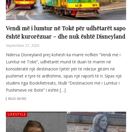
Vendi më i lumtur në Tokë për udhëtarët sapo
është kurorëzuar – dhe nuk është Disneyland
September 27, 2025
Ndërsa Disneyland prej kohësh ka marrë nofkën “Vendi më i
Lumtur në Tokë”, udhëtarët mund të duan të marrin në
konsideratë një destinacion tjetër për të ndezur gëzim në
pushimet e tyre të ardhshme, sipas një raporti të ri. Sipas një
studimi nga BookRetreats, titulli “Destinacioni më i Lumtur i
Pushimeve në Botë” i është […]
READ MORE
LIFESTYLE