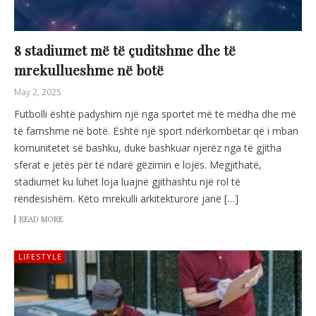
8 stadiumet më të çuditshme dhe të
mrekullueshme në botë
May 2, 2025
Futbolli është padyshim një nga sportet më të mëdha dhe më
të famshme në botë. Është një sport ndërkombëtar që i mban
komunitetet së bashku, duke bashkuar njerëz nga të gjitha
sferat e jetës për të ndarë gëzimin e lojës. Megjithatë,
stadiumet ku luhet loja luajnë gjithashtu një rol të
rëndësishëm. Këto mrekulli arkitekturore janë […]
READ MORE
LIFESTYLE