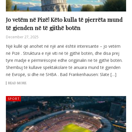
Jo vetëm në Pizë! Këto kulla të pjerrëta mund
të gjenden në të gjithë botën
December 27, 2025
Një kullë që anohet në një anë është interesante – jo vetëm
në Pizë . Struktura e një viti në të gjithë botën, dhe disa prej
tyre madje e përmirësojnë edhe origjinalin në të gjithë botën.
Shembuj të kullave spektakolare të anuara mund të gjenden
në Evropë, si dhe në SHBA . Bad Frankenhausen: Slate […]
READ MORE
SPORT