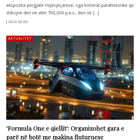
ekspozita përgjatë mijëvjeçarëve, nga kohërat parahistorike që
shkojnë deri në vitin 700,000 p.e.s., deri në […]
READ MORE
AKTUALITET
‘Formula One e qiellit’: Organizohet gara e
parë në botë me makina fluturuese