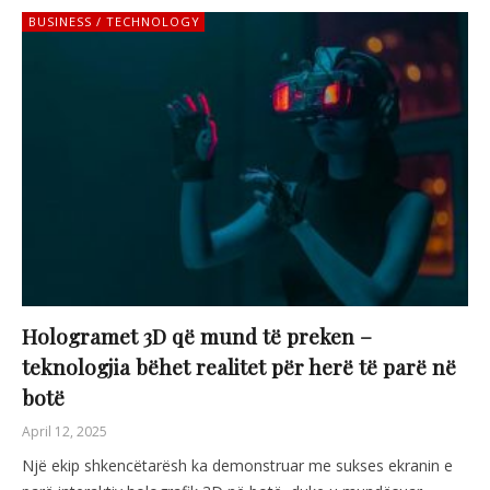
BUSINESS / TECHNOLOGY
Hologramet 3D që mund të preken –
teknologjia bëhet realitet për herë të parë në
botë
April 12, 2025
Një ekip shkencëtarësh ka demonstruar me sukses ekranin e