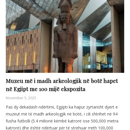
Muzeu më i madh arkeologjik në botë hapet
në Egjipt me 100 mijë ekspozita
November 5, 2025
Pas dy dekadash ndërtimi, Egjipti ka hapur zyrtarisht dyert e
muzeut më të madh arkeologjik në botë, i cili shtrihet në 94
fusha futbolli (5.4 milionë këmbë katrorë ose 500,000 metra
katrorë) dhe është ndërtuar për të strehuar rreth 100,000