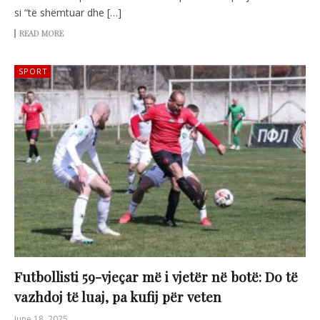
si “të shëmtuar dhe […]
READ MORE
SPORT
Futbollisti 59-vjeçar më i vjetër në botë: Do të
vazhdoj të luaj, pa kufij për veten
June 18, 2025