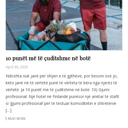
10 punët më të çuditshme në botë
April 30, 2025
Ndoshta nuk janë për shijen e të gjithëve, por besoni ose jo,
këto janë në të vërtetë punë të vërteta të bëra nga njerëz të
vërtetë. Ja 10 punët më të çuditshme në botë: 10) Gjumi
profesional: Një hotel në Finlandë punësoi një anëtar të stafit
si ‘gjumi profesional’ për të testuar komoditetin e shtretërve
[…]
READ MORE