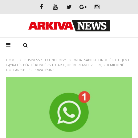
HOME
BUSINESS / TECHNOLOGY
WHATSAPP FITON MBËSHTETJEN E
GJYKATËS PËR TË KUNDËRSHTUAR GJOBËN IRLANDEZE PREJ 268 MILIONË
DOLLARËSH PËR PRIVATËSINË