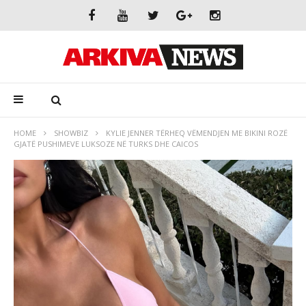
HOME
SHOWBIZ
KYLIE JENNER TËRHEQ VËMENDJEN ME BIKINI ROZË
GJATË PUSHIMEVE LUKSOZE NË TURKS DHE CAICOS