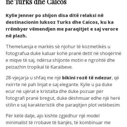
në Turks dhe Caicos
Kylie Jenner po shijon disa ditë relaksi në
destinacionin luksoz Turks dhe Caicos, ku ka
rrëmbyer vëmendjen me paraqitjet e saj verore
në plazh.
Themeluesja e markës së njohur të kozmetikës u
fotografua duke kaluar kohë pranë detit në shoqërinë
e miqve të saj, ndërsa shijonte motin e ngrohtë dhe
peizazhin tropikal të Karaibeve.
28-vjeçarja u shfaq me një
bikini rozë të ndezur
, që
nxirrte në pah linjat e saj elegante. Kylie u pa duke
ecur në ujërat e kristalta dhe duke pozuar për
fotografi pranë bregut, duke dëshmuar edhe një herë
stilin e saj karakteristik dhe paraqitjen plot vetëbesim.
Për këtë dalje, ajo kishte zgjedhur një model
minimalist të rrobave të banjës, të kombinuar me