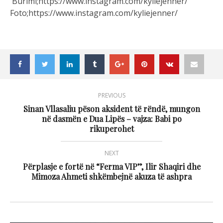
Burimi;https://www.instagram.com/kyliejenner/
Foto;https://www.instagram.com/kyliejenner/
PREVIOUS
Sinan Vllasaliu pëson aksident të rëndë, mungon
në dasmën e Dua Lipës – vajza: Babi po
rikuperohet
NEXT
Përplasje e fortë në “Ferma VIP”, Ilir Shaqiri dhe
Mimoza Ahmeti shkëmbejnë akuza të ashpra