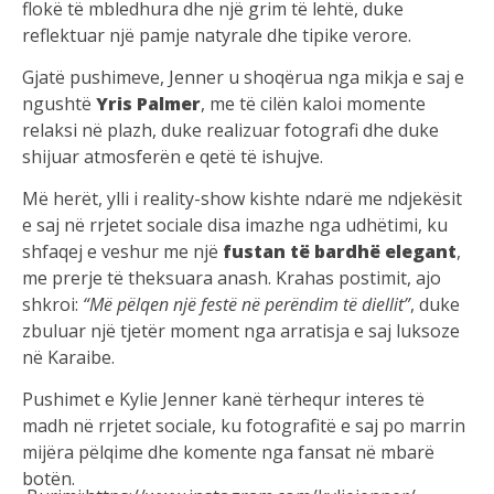
flokë të mbledhura dhe një grim të lehtë, duke
reflektuar një pamje natyrale dhe tipike verore.
Gjatë pushimeve, Jenner u shoqërua nga mikja e saj e
ngushtë
Yris Palmer
, me të cilën kaloi momente
relaksi në plazh, duke realizuar fotografi dhe duke
shijuar atmosferën e qetë të ishujve.
Më herët, ylli i reality-show kishte ndarë me ndjekësit
e saj në rrjetet sociale disa imazhe nga udhëtimi, ku
shfaqej e veshur me një
fustan të bardhë elegant
,
me prerje të theksuara anash. Krahas postimit, ajo
shkroi:
“Më pëlqen një festë në perëndim të diellit”
, duke
zbuluar një tjetër moment nga arratisja e saj luksoze
në Karaibe.
Pushimet e Kylie Jenner kanë tërhequr interes të
madh në rrjetet sociale, ku fotografitë e saj po marrin
mijëra pëlqime dhe komente nga fansat në mbarë
botën.