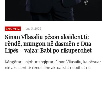
June 5, 2026
SHOWBIZ
Sinan Vllasaliu pëson aksident të
rëndë, mungon në dasmën e Dua
Lipës – vajza: Babi po rikuperohet
Këngëtari i njohur shqiptar, Sinan Vllasaliu, ka pësuar
një aksident të rëndë dhe aktualisht ndodhet në
proces rikuperimi pas një ndërhyrjeje kirurgjikale që
iu desh t’i nënshtrohej si pasojë e lëndimeve të marra.
Lajmi është bërë publik nga vajza e tij përmes një
reagimi në rrjetet sociale, ku ka falënderuar ekipet
mjekësore që u kujdesën për artistin në momentet e
vështira pas aksidentit.