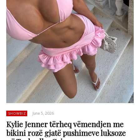
June 5, 2026
SHOWBIZ
Kylie Jenner tërheq vëmendjen me
bikini rozë gjatë pushimeve luksoze