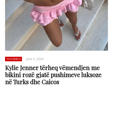
June 5, 2026
SHOWBIZ
Kylie Jenner tërheq vëmendjen me
bikini rozë gjatë pushimeve luksoze
në Turks dhe Caicos
Kylie Jenner po shijon disa ditë relaksi në
destinacionin luksoz Turks dhe Caicos, ku ka
rrëmbyer vëmendjen me paraqitjet e saj verore
në plazh.