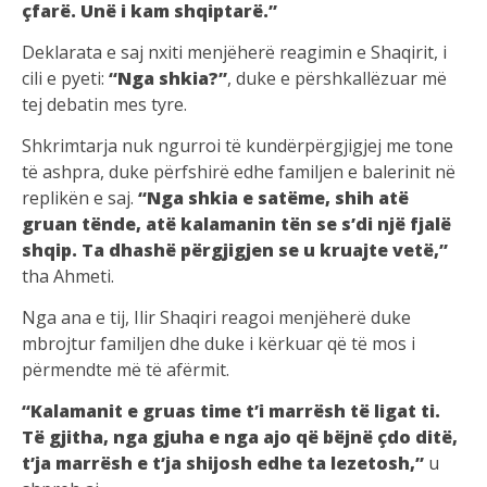
çfarë. Unë i kam shqiptarë.”
Deklarata e saj nxiti menjëherë reagimin e Shaqirit, i
cili e pyeti:
“Nga shkia?”
, duke e përshkallëzuar më
tej debatin mes tyre.
Shkrimtarja nuk ngurroi të kundërpërgjigjej me tone
të ashpra, duke përfshirë edhe familjen e balerinit në
replikën e saj.
“Nga shkia e satëme, shih atë
gruan tënde, atë kalamanin tën se s’di një fjalë
shqip. Ta dhashë përgjigjen se u kruajte vetë,”
tha Ahmeti.
Nga ana e tij, Ilir Shaqiri reagoi menjëherë duke
mbrojtur familjen dhe duke i kërkuar që të mos i
përmendte më të afërmit.
“Kalamanit e gruas time t’i marrësh të ligat ti.
Të gjitha, nga gjuha e nga ajo që bëjnë çdo ditë,
t’ja marrësh e t’ja shijosh edhe ta lezetosh,”
u