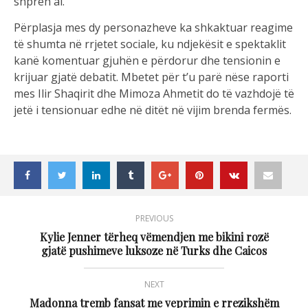
shpreh ai.
Përplasja mes dy personazheve ka shkaktuar reagime
të shumta në rrjetet sociale, ku ndjekësit e spektaklit
kanë komentuar gjuhën e përdorur dhe tensionin e
krijuar gjatë debatit. Mbetet për t’u parë nëse raporti
mes Ilir Shaqirit dhe Mimoza Ahmetit do të vazhdojë të
jetë i tensionuar edhe në ditët në vijim brenda fermës.
PREVIOUS
Kylie Jenner tërheq vëmendjen me bikini rozë
gjatë pushimeve luksoze në Turks dhe Caicos
NEXT
Madonna tremb fansat me veprimin e rrezikshëm