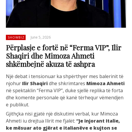
June 5, 2026
SHOWBIZ
Përplasje e fortë në “Ferma VIP”, Ilir
Shaqiri dhe Mimoza Ahmeti
shkëmbejnë akuza të ashpra
Një debat i tensionuar ka shpërthyer mes balerinit të
njohur
Ilir Shaqiri
dhe shkrimtares
Mimoza Ahmeti
në spektaklin “Ferma VIP”, duke sjellë replika të forta
dhe komente personale që kanë tërhequr vëmendjen
e publikut.
Gjithçka nisi gjatë një diskutimi verbal, kur Mimoza
Ahmeti iu drejtua Ilirit me fjalët:
“Je injorant Italie,
ke mësuar ato gjërat e italianëve e kujton se