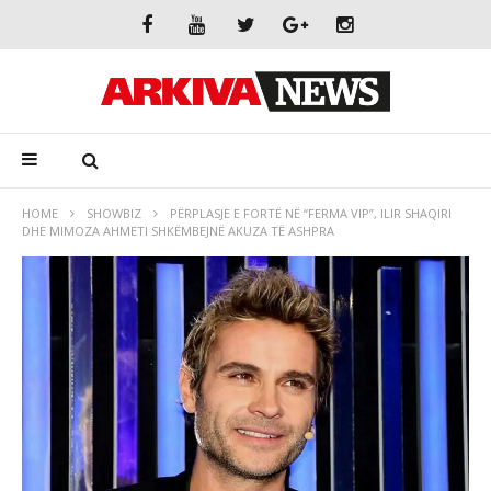
HOME
SHOWBIZ
PËRPLASJE E FORTË NË “FERMA VIP”, ILIR SHAQIRI
DHE MIMOZA AHMETI SHKËMBEJNË AKUZA TË ASHPRA