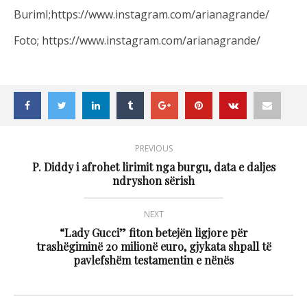
BurimI;https://www.instagram.com/arianagrande/
Foto; https://www.instagram.com/arianagrande/
PREVIOUS
P. Diddy i afrohet lirimit nga burgu, data e daljes
ndryshon sërish
NEXT
“Lady Gucci” fiton betejën ligjore për
trashëgiminë 20 milionë euro, gjykata shpall të
pavlefshëm testamentin e nënës