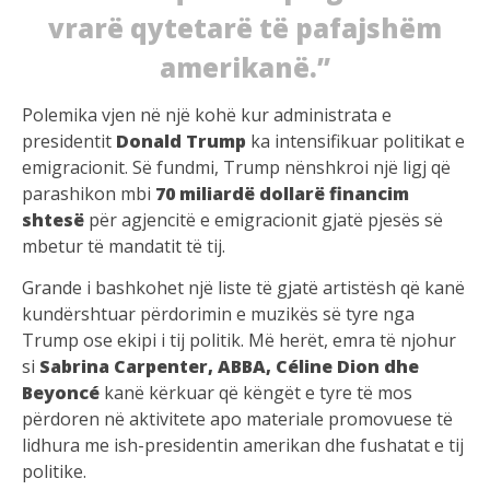
vrarë qytetarë të pafajshëm
amerikanë.”
Polemika vjen në një kohë kur administrata e
presidentit
Donald Trump
ka intensifikuar politikat e
emigracionit. Së fundmi, Trump nënshkroi një ligj që
parashikon mbi
70 miliardë dollarë financim
shtesë
për agjencitë e emigracionit gjatë pjesës së
mbetur të mandatit të tij.
Grande i bashkohet një liste të gjatë artistësh që kanë
kundërshtuar përdorimin e muzikës së tyre nga
Trump ose ekipi i tij politik. Më herët, emra të njohur
si
Sabrina Carpenter, ABBA, Céline Dion dhe
Beyoncé
kanë kërkuar që këngët e tyre të mos
përdoren në aktivitete apo materiale promovuese të
lidhura me ish-presidentin amerikan dhe fushatat e tij
politike.