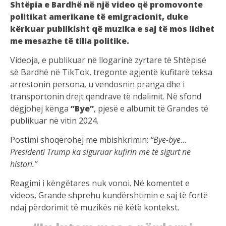
Shtëpia e Bardhë në një video që promovonte
politikat amerikane të emigracionit, duke
kërkuar publikisht që muzika e saj të mos lidhet
me mesazhe të tilla politike.
Videoja, e publikuar në llogarinë zyrtare të Shtëpisë
së Bardhë në TikTok, tregonte agjentë kufitarë teksa
arrestonin persona, u vendosnin pranga dhe i
transportonin drejt qendrave të ndalimit. Në sfond
dëgjohej kënga
“Bye”
, pjesë e albumit të Grandes të
publikuar në vitin 2024.
Postimi shoqërohej me mbishkrimin:
“Bye-bye…
Presidenti Trump ka siguruar kufirin më të sigurt në
histori.”
Reagimi i këngëtares nuk vonoi. Në komentet e
videos, Grande shprehu kundërshtimin e saj të fortë
ndaj përdorimit të muzikës në këtë kontekst.