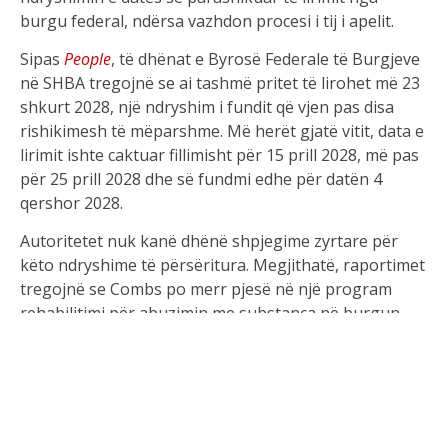
burgu federal, ndërsa vazhdon procesi i tij i apelit.
Sipas
People
, të dhënat e Byrosë Federale të Burgjeve
në SHBA tregojnë se ai tashmë pritet të lirohet më 23
shkurt 2028, një ndryshim i fundit që vjen pas disa
rishikimesh të mëparshme. Më herët gjatë vitit, data e
lirimit ishte caktuar fillimisht për 15 prill 2028, më pas
për 25 prill 2028 dhe së fundmi edhe për datën 4
qershor 2028.
Autoritetet nuk kanë dhënë shpjegime zyrtare për
këto ndryshime të përsëritura. Megjithatë, raportimet
tregojnë se Combs po merr pjesë në një program
rehabilitimi për abuzimin me substanca në burgun
federal FCI Fort Dix në New Jersey, ku ndodhet
aktualisht.
Ai po vuan një dënim prej 50 muajsh burg pasi u
shpall fajtor verën e kaluar për dy akuza që lidhen me
transport për qëllime prostitucioni në një proces