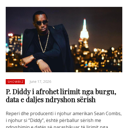
June 17, 2026
SHOWBIZ
P. Diddy i afrohet lirimit nga burgu,
data e daljes ndryshon sërish
Reperi dhe producenti i njohur amerikan Sean Combs,
i njohur si “Diddy”, është përballur sërish me
ndryshimin e datës së parashikuar të lirimit nga