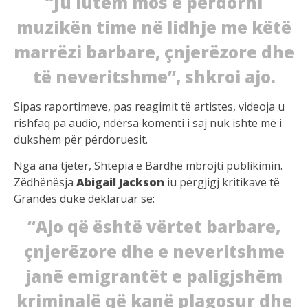
“Ju lutem mos e përdorni
muzikën time në lidhje me këtë
marrëzi barbare, çnjerëzore dhe
të neveritshme”, shkroi ajo.
Sipas raportimeve, pas reagimit të artistes, videoja u
rishfaq pa audio, ndërsa komenti i saj nuk ishte më i
dukshëm për përdoruesit.
Nga ana tjetër, Shtëpia e Bardhë mbrojti publikimin.
Zëdhënësja
Abigail Jackson
iu përgjigj kritikave të
Grandes duke deklaruar se:
“Ajo që është vërtet barbare,
çnjerëzore dhe e neveritshme
janë emigrantët e paligjshëm
kriminalë që kanë plagosur dhe