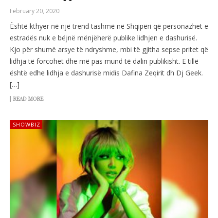
February 20, 2020
Është kthyer në një trend tashmë në Shqipëri që personazhet e
estradës nuk e bëjnë mënjëherë publike lidhjen e dashurisë.
Kjo për shumë arsye të ndryshme, mbi të gjitha sepse pritet që
lidhja të forcohet dhe më pas mund të dalin publikisht. E tillë
është edhe lidhja e dashurisë midis Dafina Zeqirit dh Dj Geek.
[…]
READ MORE
SHOWBIZ