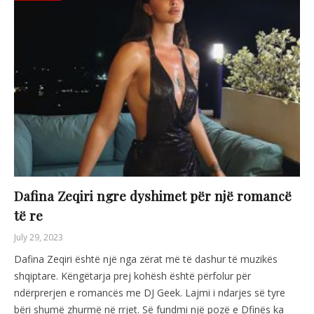
Dafina Zeqiri ngre dyshimet për një romancë
të re
July 29, 2023
Dafina Zeqiri është një nga zërat më të dashur të muzikës
shqiptare. Këngëtarja prej kohësh është përfolur për
ndërprerjen e romancës me DJ Geek. Lajmi i ndarjes së tyre
bëri shumë zhurmë në rrjet. Së fundmi një pozë e Dfinës ka