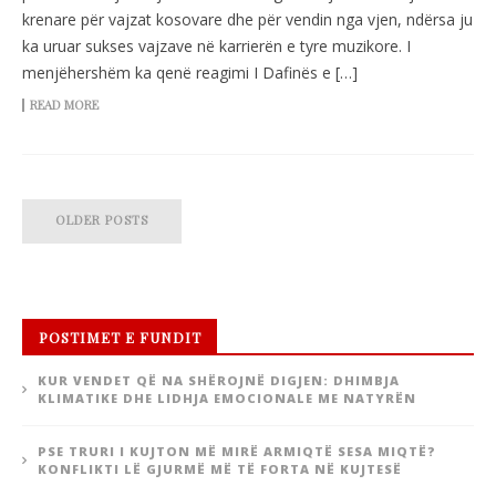
krenare për vajzat kosovare dhe për vendin nga vjen, ndërsa ju
ka uruar sukses vajzave në karrierën e tyre muzikore. I
menjëhershëm ka qenë reagimi I Dafinës e […]
READ MORE
OLDER POSTS
POSTIMET E FUNDIT
KUR VENDET QË NA SHËROJNË DIGJEN: DHIMBJA
KLIMATIKE DHE LIDHJA EMOCIONALE ME NATYRËN
PSE TRURI I KUJTON MË MIRË ARMIQTË SESA MIQTË?
KONFLIKTI LË GJURMË MË TË FORTA NË KUJTESË