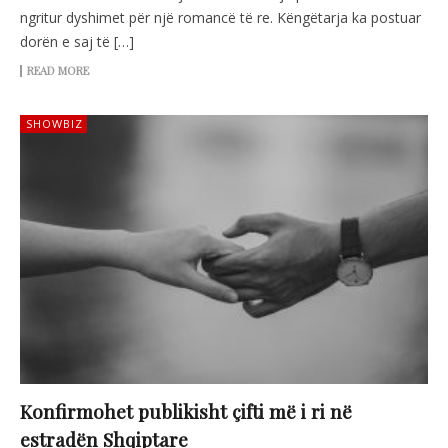
ngritur dyshimet për një romancë të re. Këngëtarja ka postuar
dorën e saj të […]
READ MORE
SHOWBIZ
Konfirmohet publikisht çifti më i ri në
estradën Shqiptare