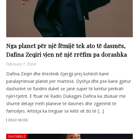
Nga planet për një fëmijë tek ato të dasmës,
Dafina Zeqiri vjen në një rrëfim pa dorashka
February 7, 2024
Dafina Zeqiri dhe Kreshnik Gjergji prej kohësh kanë
paralajmëruar planet për martesë. Dyshja dhe pse kanë gjetur
dashurinë së fundmi duket se janë super të lumtur përkrah
njëri-tjetrit. E ftuar në Radio Dukagjini Dafina ka zbuluar më
shumë detaje rreth planeve të dasmës dhe zgjerimit të
famoiljes. Artistja ka treguar se këtë vit do të […]
READ MORE
SHOWBIZ