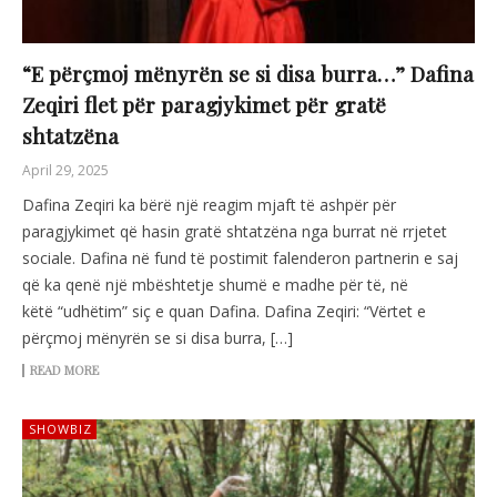
“E përçmoj mënyrën se si disa burra…” Dafina
Zeqiri flet për paragjykimet për gratë
shtatzëna
April 29, 2025
Dafina Zeqiri ka bërë një reagim mjaft të ashpër për
paragjykimet që hasin gratë shtatzëna nga burrat në rrjetet
sociale. Dafina në fund të postimit falenderon partnerin e saj
që ka qenë një mbështetje shumë e madhe për të, në
këtë “udhëtim” siç e quan Dafina. Dafina Zeqiri: “Vërtet e
përçmoj mënyrën se si disa burra, […]
READ MORE
SHOWBIZ