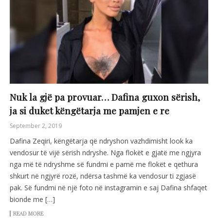
Nuk la gjë pa provuar… Dafina guxon sërish,
ja si duket këngëtarja me pamjen e re
September 2, 2019
Dafina Zeqiri, këngëtarja që ndryshon vazhdimisht look ka
vendosur të vijë sërish ndryshe. Nga flokët e gjatë me ngjyra
nga më të ndryshme së fundmi e pamë me flokët e qethura
shkurt në ngjyrë rozë, ndërsa tashmë ka vendosur ti zgjasë
pak. Së fundmi në një foto në instagramin e saj Dafina shfaqet
bionde me […]
READ MORE