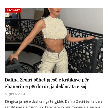
SHOWBIZ
Dafina Zeqiri bëhet pjesë e kritikave për
zhanerin e përdorur, ja deklarata e saj
August 6, 2024
Këngëtarja më e dashur nga të gjithë, Dafina Zeqiri është bërë
sërisht pjesë e rrjetit, por këtë herë jo nga romanca e saj por