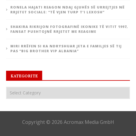
RONELA HAJATI REAGON NDAJ GJUHËS SË URREJTJES NË
RRJETET SOCIALE: “TË VJEN TURP T’I LEXOSH”
SHAKIRA RIKRIJON FOTOGRAFINË IKONIKE TË VITIT 1997,
FANSAT PUSHTOJNË RRJETET ME REAGIME
MIRI RRËFEN SI KA NDRYSHUAR JETA E FAMILJES SË TIJ
PAS “BIG BROTHER VIP ALBANIA”
KATEGORITE
Copyright © 2026 Acromax Media GmbH