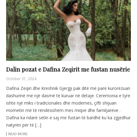
Dalin pozat e Dafina Zeqirit me fustan nusërie
October 31, 2024
Dafina Zeqiri dhe Kreshnik Gjergji pak ditë më parë kurorëzuan
dashurinë me një dasmë të kuruar në detaje. Ceremonia e tyre
ishte një miks i tradicionales dhe modernes, çifti shijuan
mometin më të rëndësishëm mes miqve dhe familjarëve .
Dafina ka ndarë setin e saj me fustan të bardhë ku ka zgjedhur
natyrën për të […]
READ MORE