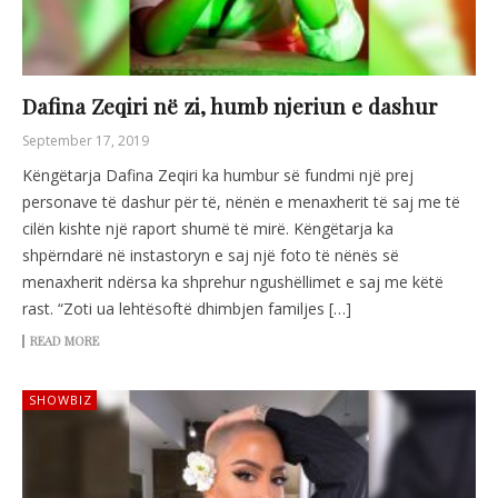
Dafina Zeqiri në zi, humb njeriun e dashur
September 17, 2019
Këngëtarja Dafina Zeqiri ka humbur së fundmi një prej
personave të dashur për të, nënën e menaxherit të saj me të
cilën kishte një raport shumë të mirë. Këngëtarja ka
shpërndarë në instastoryn e saj një foto të nënës së
menaxherit ndërsa ka shprehur ngushëllimet e saj me këtë
rast. “Zoti ua lehtësoftë dhimbjen familjes […]
READ MORE
SHOWBIZ