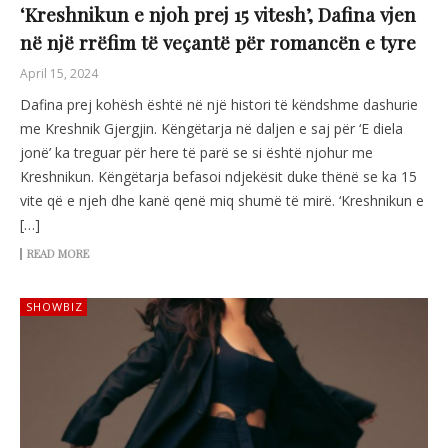
‘Kreshnikun e njoh prej 15 vitesh’, Dafina vjen
në një rrëfim të veçantë për romancën e tyre
April 15, 2024
Dafina prej kohësh është në një histori të këndshme dashurie
me Kreshnik Gjergjin. Këngëtarja në daljen e saj për ‘E diela
jonë’ ka treguar për here të parë se si është njohur me
Kreshnikun. Këngëtarja befasoi ndjekësit duke thënë se ka 15
vite që e njeh dhe kanë qenë miq shumë të mirë. ‘Kreshnikun e
[…]
READ MORE
SHOWBIZ