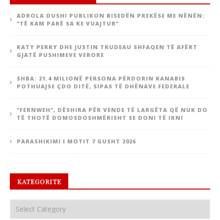
ADROLA DUSHI PUBLIKON BISEDËN PREKËSE ME NËNËN:
“TË KAM PARË SA KE VUAJTUR”
KATY PERRY DHE JUSTIN TRUDEAU SHFAQEN TË AFËRT
GJATË PUSHIMEVE VERORE
SHBA: 21.4 MILIONË PERSONA PËRDORIN KANABIS
POTHUAJSE ÇDO DITË, SIPAS TË DHËNAVE FEDERALE
“FERNWEH”, DËSHIRA PËR VENDE TË LARGËTA QË NUK DO
TË THOTË DOMOSDOSHMËRISHT SE DONI TË IKNI
PARASHIKIMI I MOTIT 7 GUSHT 2026
KATEGORITE