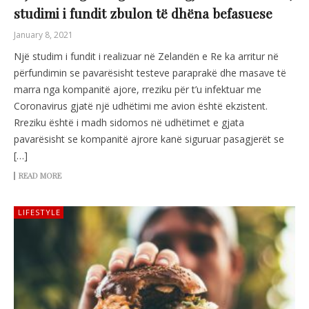
studimi i fundit zbulon të dhëna befasuese
January 8, 2021
Një studim i fundit i realizuar në Zelandën e Re ka arritur në
përfundimin se pavarësisht testeve paraprakë dhe masave të
marra nga kompanitë ajore, rreziku për t’u infektuar me
Coronavirus gjatë një udhëtimi me avion është ekzistent.
Rreziku është i madh sidomos në udhëtimet e gjata
pavarësisht se kompanitë ajrore kanë siguruar pasagjerët se
[…]
READ MORE
LIFESTYLE