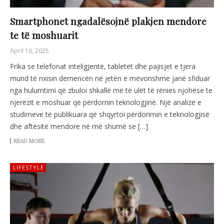
Smartphonet ngadalësojnë plakjen mendore
te të moshuarit
April 16, 2025
Frika se telefonat inteligjentë, tabletët dhe pajisjet e tjera
mund të nxisin demencën në jetën e mëvonshme janë sfiduar
nga hulumtimi që zbuloi shkallë më të ulët të rënies njohëse te
njerëzit e moshuar që përdornin teknologjinë. Një analizë e
studimeve të publikuara që shqyrtoi përdorimin e teknologjisë
dhe aftësitë mendore në më shumë se […]
READ MORE
LIFESTYLE