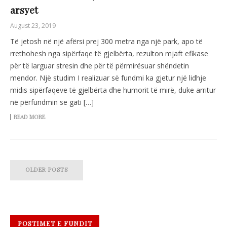
arsyet
August 23, 2019
Të jetosh në një afërsi prej 300 metra nga një park, apo të
rrethohesh nga sipërfaqe të gjelbërta, rezulton mjaft efikase
për të larguar stresin dhe për të përmirësuar shëndetin
mendor. Një studim I realizuar së fundmi ka gjetur një lidhje
midis sipërfaqeve të gjelbërta dhe humorit të mirë, duke arritur
në përfundmin se gati […]
READ MORE
OLDER POSTS
POSTIMET E FUNDIT