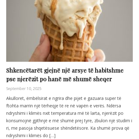
Shkencëtarët gjejnë një arsye të habitshme
pse njerëzit po hanë më shumë sheqer
September 10, 2025
Akulloret, ëmbëlsirat e ngrira dhe pijet e gazuara super të
ftohta marrin një tërheqje të re në vapën e verës. Ndërsa
ndryshimi i klimës nxit temperatura më të larta, njerëzit po
konsumojnë gjithnjë e më shumë prej tyre, zbulon një studim i
ri, me pasoja shqetësuese shëndetësore. Ka shumë prova që
ndryshimi i klimës do […]