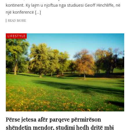
kontinent. Ky lajm u njoftua nga studiuesi Geoff Hinchliffe, në
një konferencë […]
READ MORE
LIFESTYLE
Përse jetesa afër parqeve përmirëson
shëndetin mendor, studimi hedh dritë mbi