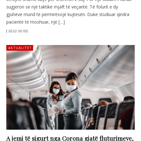
sugjeron se një taktikë mjaft të veçantë. Të folurit e dy
gjuhëve mund të përmirësojë kujtesën. Duke studiuar qindra
pacientë të moshuar, një […]
READ MORE
AKTUALITET
A jemi të sigurt nga Corona gjatë fluturimeve,