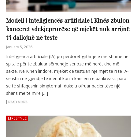
Modeli i inteligjencës artificiale i Kinës zbulon
kanceret vdekjeprurëse që mjekët nuk arrijnë
t’i dallojnë në teste
January 5, 2026
Inteligjenca artificiale (IA) po përdoret gjithnjë e më shumë në
spitale për të zbuluar sëmundje serioze më herët dhe më
saktë. Në Kinën lindore, mjekët që testuan një mjet të ri të IA-
së ishin në gjendje të identifikonin kancerin e pankreasit para
se të shfaqeshin simptomat, duke u ofruar pacientëve një
shans më të mirë […]
READ MORE
LIFESTYLE