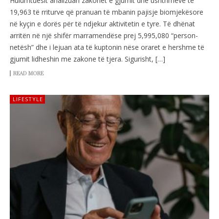
Hulumtuesit analizuan zakonet e gjumit dhe ushtrimeve të
19,963 të rriturve që pranuan të mbanin pajisje biomjekësore
në kyçin e dorës për të ndjekur aktivitetin e tyre. Të dhënat
arritën në një shifër marramendëse prej 5,995,080 “person-
netësh” dhe i lejuan ata të kuptonin nëse oraret e hershme të
gjumit lidheshin me zakone të tjera. Sigurisht, […]
READ MORE
LIFESTYLE