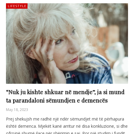
LIFESTYLE
“Nuk ju kishte shkuar në mendje”, ja si mund
ta parandaloni sëmundjen e demencës
May 18, 2023
Prej shekujsh me radhë një ndër sëmundjet më të përhapura
është demenca. Mjekët kanë arritur në disa konkluzione, si dhe
ofrojnë shumë ilaçe për shërimin e saj. Por një studim i fundit