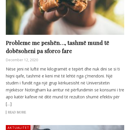
Probleme me peshën…, tashmë mund të
dobësoheni pa sforco fare
December 12, 2020
Nëse jeni në luftë me kilogramët e tepërt dhe nuk dini se si ti
hiqni qafe, tashmë e keni më të lehtë nga ç’mendoni. Një
studim i fundit nga një grup kërkuesisht në Universitetin
mjekësor Notingham ka arritur në përfundimin se konsumi i tre
apo katër kafeve në ditë mund të rezulton shumë efektiv për
[…]
READ MORE
AKTUALITET