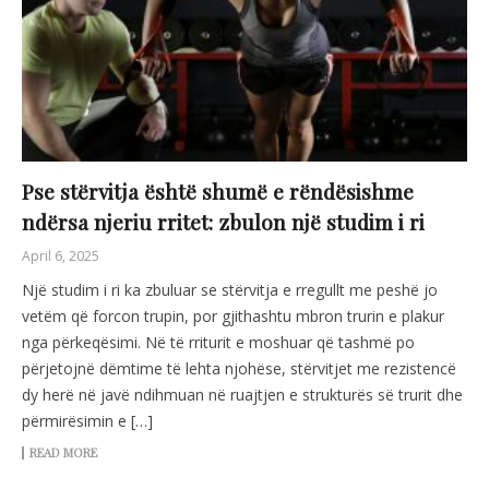
Pse stërvitja është shumë e rëndësishme
ndërsa njeriu rritet: zbulon një studim i ri
April 6, 2025
Një studim i ri ka zbuluar se stërvitja e rregullt me peshë jo
vetëm që forcon trupin, por gjithashtu mbron trurin e plakur
nga përkeqësimi. Në të rriturit e moshuar që tashmë po
përjetojnë dëmtime të lehta njohëse, stërvitjet me rezistencë
dy herë në javë ndihmuan në ruajtjen e strukturës së trurit dhe
përmirësimin e […]
READ MORE