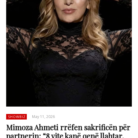
May 11, 2026
SHOWBIZ
Mimoza Ahmeti rrëfen sakrificën për
partnerin: “8 vite kanë qenë llahtar,