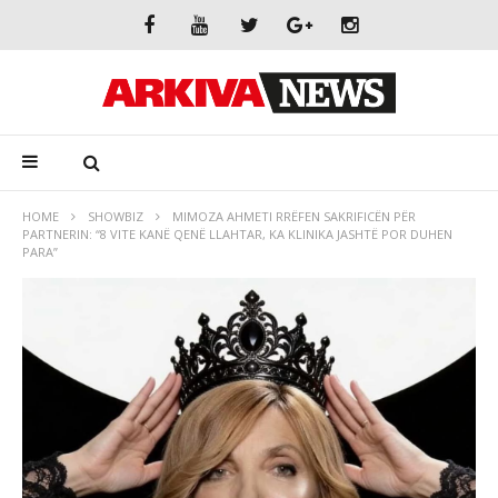
HOME
SHOWBIZ
MIMOZA AHMETI RRËFEN SAKRIFICËN PËR
PARTNERIN: “8 VITE KANË QENË LLAHTAR, KA KLINIKA JASHTË POR DUHEN
PARA”