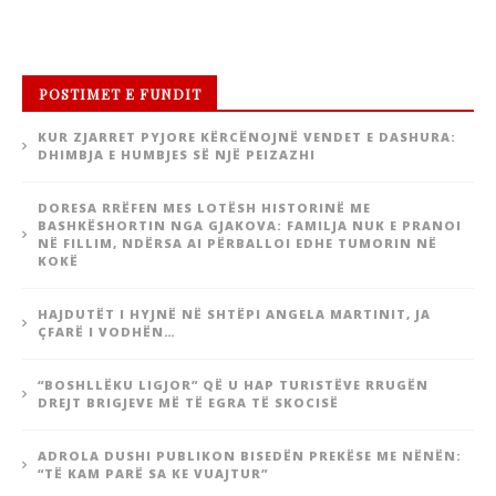
POSTIMET E FUNDIT
KUR ZJARRET PYJORE KËRCËNOJNË VENDET E DASHURA:
DHIMBJA E HUMBJES SË NJË PEIZAZHI
DORESA RRËFEN MES LOTËSH HISTORINË ME
BASHKËSHORTIN NGA GJAKOVA: FAMILJA NUK E PRANOI
NË FILLIM, NDËRSA AI PËRBALLOI EDHE TUMORIN NË
KOKË
HAJDUTËT I HYJNË NË SHTËPI ANGELA MARTINIT, JA
ÇFARË I VODHËN…
“BOSHLLËKU LIGJOR” QË U HAP TURISTËVE RRUGËN
DREJT BRIGJEVE MË TË EGRA TË SKOCISË
ADROLA DUSHI PUBLIKON BISEDËN PREKËSE ME NËNËN:
“TË KAM PARË SA KE VUAJTUR”