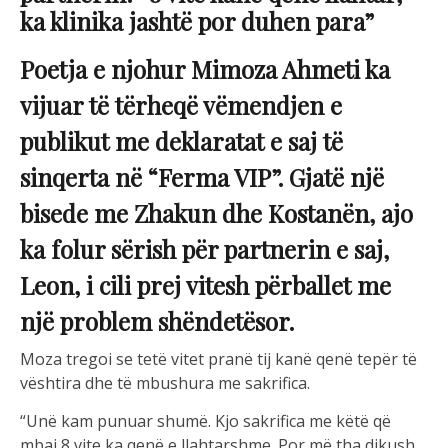
ka klinika jashtë por duhen para”
Poetja e njohur Mimoza Ahmeti ka
vijuar të tërheqë vëmendjen e
publikut me deklaratat e saj të
sinqerta në “Ferma VIP”. Gjatë një
bisede me Zhakun dhe Kostanën, ajo
ka folur sërish për partnerin e saj,
Leon, i cili prej vitesh përballet me
një problem shëndetësor.
Moza tregoi se tetë vitet pranë tij kanë qenë tepër të
vështira dhe të mbushura me sakrifica.
“Unë kam punuar shumë. Kjo sakrifica me këtë që
mbaj 8 vite ka qenë e llahtarshme. Por më tha dikush