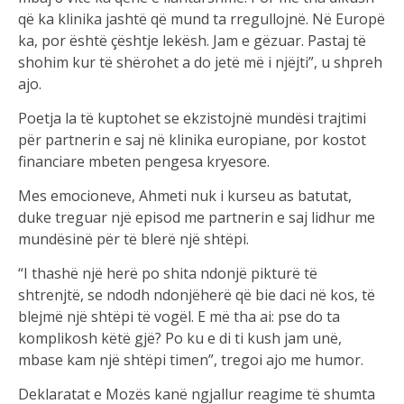
që ka klinika jashtë që mund ta rregullojnë. Në Europë
ka, por është çështje lekësh. Jam e gëzuar. Pastaj të
shohim kur të shërohet a do jetë më i njëjti”, u shpreh
ajo.
Poetja la të kuptohet se ekzistojnë mundësi trajtimi
për partnerin e saj në klinika europiane, por kostot
financiare mbeten pengesa kryesore.
Mes emocioneve, Ahmeti nuk i kurseu as batutat,
duke treguar një episod me partnerin e saj lidhur me
mundësinë për të blerë një shtëpi.
“I thashë një herë po shita ndonjë pikturë të
shtrenjtë, se ndodh ndonjëherë që bie daci në kos, të
blejmë një shtëpi të vogël. E më tha ai: pse do ta
komplikosh këtë gjë? Po ku e di ti kush jam unë,
mbase kam një shtëpi timen”, tregoi ajo me humor.
Deklaratat e Mozës kanë ngjallur reagime të shumta