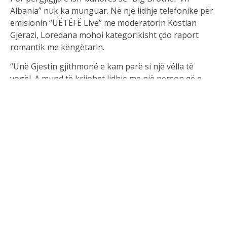
Albania” nuk ka munguar. Në një lidhje telefonike për
emisionin “UËTËFË Live” me moderatorin Kostian
Gjerazi, Loredana mohoi kategorikisht çdo raport
romantik me këngëtarin.
“Unë Gjestin gjithmonë e kam parë si një vëlla të
vogël. A mund të krijohet lidhje me një person që e
sheh si vëlla të vogël? Ne nuk jemi takuar dhe kemi
shumë kohë që nuk flasim,” u shpreh ajo.
Më tej, Loredana theksoi se Gjesti nuk është tipi i
mashkullit që ajo preferon, ndërsa nuk kurseu as
ironinë ndaj aludimeve që po qarkullojnë në rrjet.
“Plus unë kam gusto të tjera për meshkuj. Duan të më
bien më qafë? Le të më bien më qafë,” tha ajo.
Sa i përket fotove që u bënë virale në rrjetet sociale,
ku të dy shiheshin në të njëjtin ambient, Loredana
sqaroi se gjithçka ka qenë thjesht rastësi dhe jo një