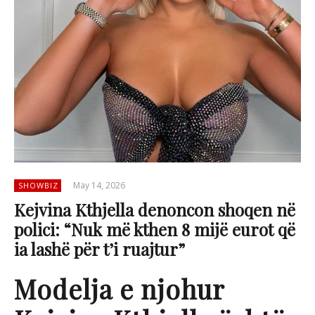
May 14, 2026
SHOWBIZ
Kejvina Kthjella denoncon shoqen në
polici: “Nuk më kthen 8 mijë eurot që
ia lashë për t’i ruajtur”
Modelja e njohur