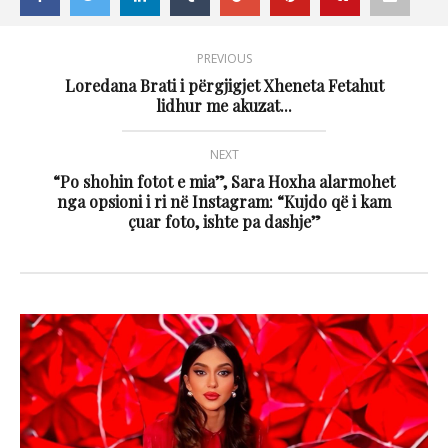
PREVIOUS
Loredana Brati i përgjigjet Xheneta Fetahut
lidhur me akuzat...
NEXT
“Po shohin fotot e mia”, Sara Hoxha alarmohet
nga opsioni i ri në Instagram: “Kujdo që i kam
çuar foto, ishte pa dashje”