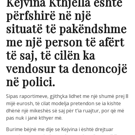
Kejvina Kthjella është
përfshirë në një
situatë të pakëndshme
me një person të afërt
të saj, të cilën ka
vendosur ta denoncojë
në polici.
Sipas raportimeve, gjithçka lidhet me një shumë prej 8
mijë eurosh, të cilat modelja pretendon se ia kishte
dhënë një mikeshës së saj për t’ia ruajtur, por që më
pas nuk i janë kthyer më.
Burime bëjnë me dije se Kejvina i është drejtuar