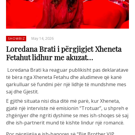
May 14, 2026
SHOWBIZ
Loredana Brati i përgjigjet Xheneta
Fetahut lidhur me akuzat…
Loredana Brati ka reaguar publikisht pas deklaratave
të bëra nga Xheneta Fetahu dhe aludimeve që kanë
qarkulluar së fundmi për një lidhje të mundshme mes
saj dhe Gjestit.
E gjithë situata nisi disa ditë më parë, kur Xheneta,
gjatë një interviste në emisionin “Trotuar”, u shpreh e
zhgënjyer dhe ngriti dyshime se mes ish-shoqes së saj
dhe ish-partnerit mund të kishte lindur një romancë.
Por përgjigjja e ish-banores së “Big Brother VIP