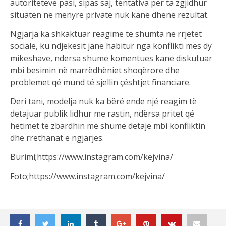
autoriteteve pasi, sipas saj, tentativa për ta zgjidhur
situatën në mënyrë private nuk kanë dhënë rezultat.
Ngjarja ka shkaktuar reagime të shumta në rrjetet
sociale, ku ndjekësit janë habitur nga konflikti mes dy
mikeshave, ndërsa shumë komentues kanë diskutuar
mbi besimin në marrëdhëniet shoqërore dhe
problemet që mund të sjellin çështjet financiare.
Deri tani, modelja nuk ka bërë ende një reagim të
detajuar publik lidhur me rastin, ndërsa pritet që
hetimet të zbardhin më shumë detaje mbi konfliktin
dhe rrethanat e ngjarjes.
Burimi;https://www.instagram.com/kejvina/
Foto;https://www.instagram.com/kejvina/