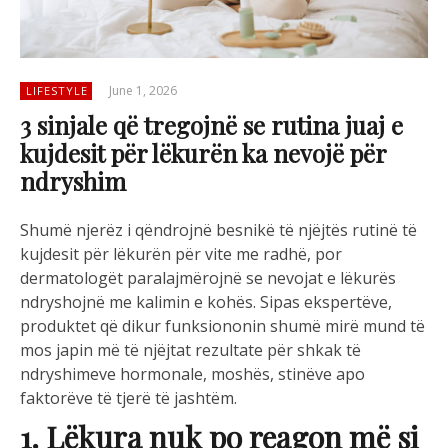
June 1, 2026
LIFESTYLE
3 sinjale që tregojnë se rutina juaj e
kujdesit për lëkurën ka nevojë për
ndryshim
Shumë njerëz i qëndrojnë besnikë të njëjtës rutinë të
kujdesit për lëkurën për vite me radhë, por
dermatologët paralajmërojnë se nevojat e lëkurës
ndryshojnë me kalimin e kohës. Sipas ekspertëve,
produktet që dikur funksiononin shumë mirë mund të
mos japin më të njëjtat rezultate për shkak të
ndryshimeve hormonale, moshës, stinëve apo
faktorëve të tjerë të jashtëm.
1. Lëkura nuk po reagon më si