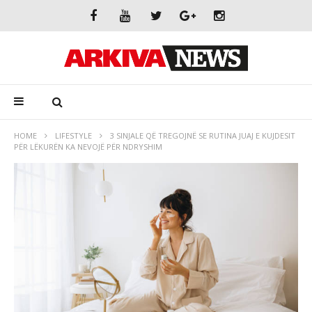
HOME
LIFESTYLE
3 SINJALE QË TREGOJNË SE RUTINA JUAJ E KUJDESIT
PËR LËKURËN KA NEVOJË PËR NDRYSHIM