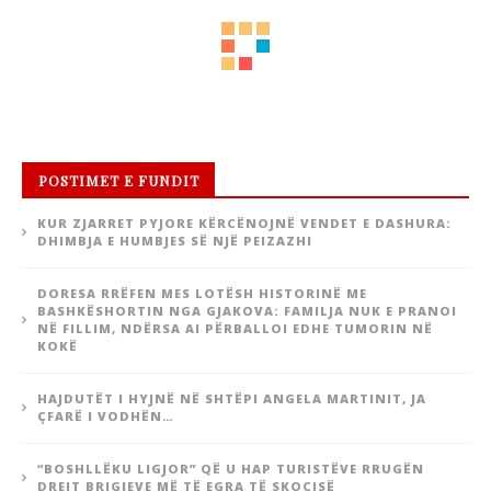
POSTIMET E FUNDIT
KUR ZJARRET PYJORE KËRCËNOJNË VENDET E DASHURA:
DHIMBJA E HUMBJES SË NJË PEIZAZHI
DORESA RRËFEN MES LOTËSH HISTORINË ME
BASHKËSHORTIN NGA GJAKOVA: FAMILJA NUK E PRANOI
NË FILLIM, NDËRSA AI PËRBALLOI EDHE TUMORIN NË
KOKË
HAJDUTËT I HYJNË NË SHTËPI ANGELA MARTINIT, JA
ÇFARË I VODHËN…
“BOSHLLËKU LIGJOR” QË U HAP TURISTËVE RRUGËN
DREJT BRIGJEVE MË TË EGRA TË SKOCISË