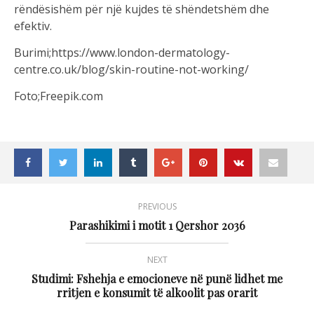
rëndësishëm për një kujdes të shëndetshëm dhe
efektiv.
Burimi;https://www.london-dermatology-
centre.co.uk/blog/skin-routine-not-working/
Foto;Freepik.com
PREVIOUS
Parashikimi i motit 1 Qershor 2036
NEXT
Studimi: Fshehja e emocioneve në punë lidhet me
rritjen e konsumit të alkoolit pas orarit