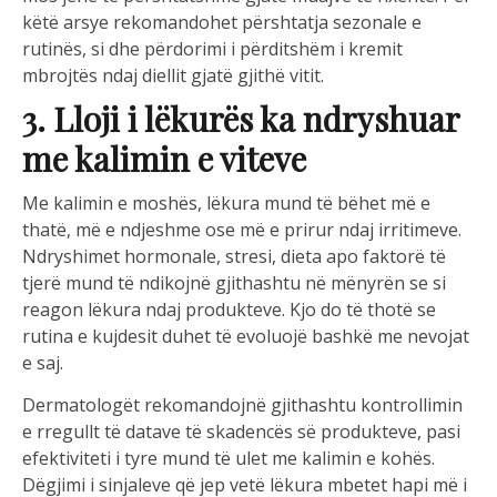
këtë arsye rekomandohet përshtatja sezonale e
rutinës, si dhe përdorimi i përditshëm i kremit
mbrojtës ndaj diellit gjatë gjithë vitit.
3. Lloji i lëkurës ka ndryshuar
me kalimin e viteve
Me kalimin e moshës, lëkura mund të bëhet më e
thatë, më e ndjeshme ose më e prirur ndaj irritimeve.
Ndryshimet hormonale, stresi, dieta apo faktorë të
tjerë mund të ndikojnë gjithashtu në mënyrën se si
reagon lëkura ndaj produkteve. Kjo do të thotë se
rutina e kujdesit duhet të evoluojë bashkë me nevojat
e saj.
Dermatologët rekomandojnë gjithashtu kontrollimin
e rregullt të datave të skadencës së produkteve, pasi
efektiviteti i tyre mund të ulet me kalimin e kohës.
Dëgjimi i sinjaleve që jep vetë lëkura mbetet hapi më i