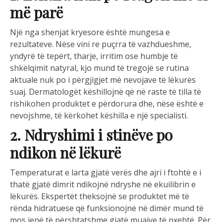
më parë
Një nga shenjat kryesore është mungesa e
rezultateve. Nëse vini re puçrra të vazhdueshme,
yndyrë të tepërt, tharje, irritim ose humbje të
shkëlqimit natyral, kjo mund të tregojë se rutina
aktuale nuk po i përgjigjet më nevojave të lëkurës
suaj. Dermatologët këshillojnë që në raste të tilla të
rishikohen produktet e përdorura dhe, nëse është e
nevojshme, të kërkohet këshilla e një specialisti.
2. Ndryshimi i stinëve po
ndikon në lëkurë
Temperaturat e larta gjatë verës dhe ajri i ftohtë e i
thatë gjatë dimrit ndikojnë ndryshe në ekuilibrin e
lëkurës. Ekspertët theksojnë se produktet më të
rënda hidratuese që funksionojnë në dimër mund të
mos jenë të përshtatshme gjatë muajve të nxehtë. Për