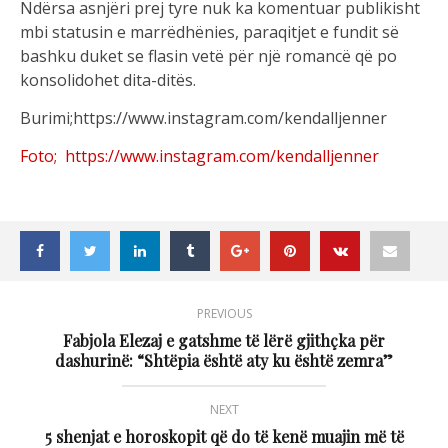
Ndërsa asnjëri prej tyre nuk ka komentuar publikisht
mbi statusin e marrëdhënies, paraqitjet e fundit së
bashku duket se flasin vetë për një romancë që po
konsolidohet dita-ditës.
Burimi;https://www.instagram.com/kendalljenner
Foto; https://www.instagram.com/kendalljenner
PREVIOUS
Fabjola Elezaj e gatshme të lërë gjithçka për
dashurinë: “Shtëpia është aty ku është zemra”
NEXT
5 shenjat e horoskopit që do të kenë muajin më të