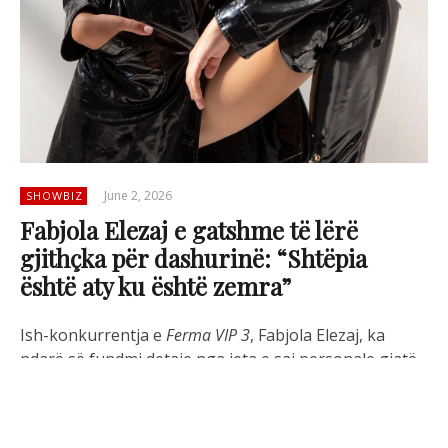
June 2, 2026
SHOWBIZ
Fabjola Elezaj e gatshme të lërë
gjithçka për dashurinë: “Shtëpia
është aty ku është zemra”
Ish-konkurrentja e
Ferma VIP 3
, Fabjola Elezaj, ka
ndarë së fundmi detaje nga jeta e saj personale gjatë
një interviste në emisionin “Kurthin e Pitër Pan”.
Fabjola, e cila brenda fermës njohu partnerin e saj
aktual, artistin nga Gjakova Adion Puka, foli hapur për