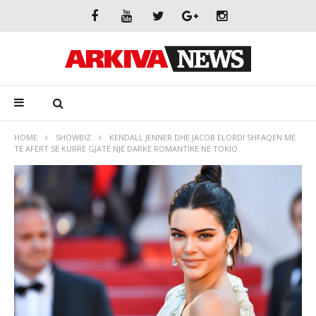
HOME
SHOWBIZ
KENDALL JENNER DHE JACOB ELORDI SHFAQEN MË
TË AFËRT SE KURRË GJATË NJË DARKE ROMANTIKE NË TOKIO