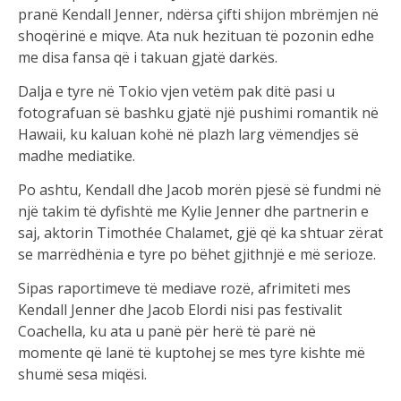
pranë Kendall Jenner, ndërsa çifti shijon mbrëmjen në
shoqërinë e miqve. Ata nuk hezituan të pozonin edhe
me disa fansa që i takuan gjatë darkës.
Dalja e tyre në Tokio vjen vetëm pak ditë pasi u
fotografuan së bashku gjatë një pushimi romantik në
Hawaii, ku kaluan kohë në plazh larg vëmendjes së
madhe mediatike.
Po ashtu, Kendall dhe Jacob morën pjesë së fundmi në
një takim të dyfishtë me Kylie Jenner dhe partnerin e
saj, aktorin Timothée Chalamet, gjë që ka shtuar zërat
se marrëdhënia e tyre po bëhet gjithnjë e më serioze.
Sipas raportimeve të mediave rozë, afrimiteti mes
Kendall Jenner dhe Jacob Elordi nisi pas festivalit
Coachella, ku ata u panë për herë të parë në
momente që lanë të kuptohej se mes tyre kishte më
shumë sesa miqësi.