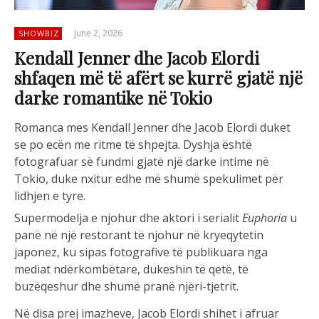
June 2, 2026
SHOWBIZ
Kendall Jenner dhe Jacob Elordi
shfaqen më të afërt se kurrë gjatë një
darke romantike në Tokio
Romanca mes Kendall Jenner dhe Jacob Elordi duket
se po ecën me ritme të shpejta. Dyshja është
fotografuar së fundmi gjatë një darke intime në
Tokio, duke nxitur edhe më shumë spekulimet për
lidhjen e tyre.
Supermodelja e njohur dhe aktori i serialit
Euphoria
u
panë në një restorant të njohur në kryeqytetin
japonez, ku sipas fotografive të publikuara nga
mediat ndërkombëtare, dukeshin të qetë, të
buzëqeshur dhe shumë pranë njëri-tjetrit.
Në disa prej imazheve, Jacob Elordi shihet i afruar