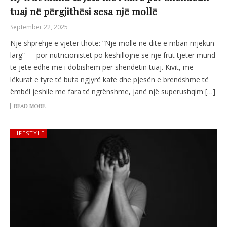
tuaj në përgjithësi sesa një mollë
September 22, 2025
Një shprehje e vjetër thotë: “Një mollë në ditë e mban mjekun
larg” — por nutricionistët po këshillojnë se një frut tjetër mund
të jetë edhe më i dobishëm për shëndetin tuaj. Kivit, me
lëkurat e tyre të buta ngjyrë kafe dhe pjesën e brendshme të
ëmbël jeshile me fara të ngrënshme, janë një superushqim […]
READ MORE
LIFESTYLE