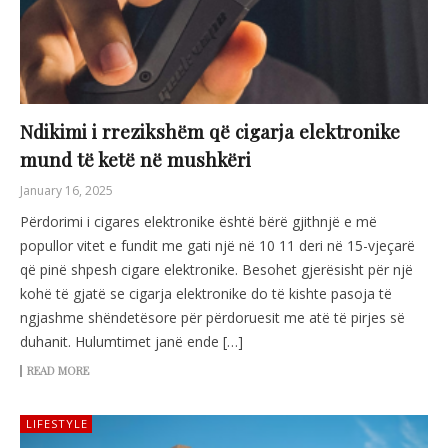
Ndikimi i rrezikshëm që cigarja elektronike
mund të ketë në mushkëri
January 16, 2025
Përdorimi i cigares elektronike është bërë gjithnjë e më
popullor vitet e fundit me gati një në 10 11 deri në 15-vjeçarë
që pinë shpesh cigare elektronike. Besohet gjerësisht për një
kohë të gjatë se cigarja elektronike do të kishte pasoja të
ngjashme shëndetësore për përdoruesit me atë të pirjes së
duhanit. Hulumtimet janë ende […]
READ MORE
LIFESTYLE