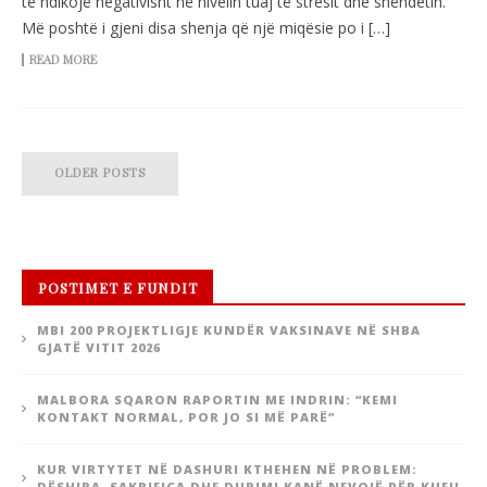
të ndikojë negativisht në nivelin tuaj të stresit dhe shëndetin.
Më poshtë i gjeni disa shenja që një miqësie po i […]
READ MORE
OLDER POSTS
POSTIMET E FUNDIT
MBI 200 PROJEKTLIGJE KUNDËR VAKSINAVE NË SHBA
GJATË VITIT 2026
MALBORA SQARON RAPORTIN ME INDRIN: “KEMI
KONTAKT NORMAL, POR JO SI MË PARË”
KUR VIRTYTET NË DASHURI KTHEHEN NË PROBLEM:
DËSHIRA, SAKRIFICA DHE DURIMI KANË NEVOJË PËR KUFIJ