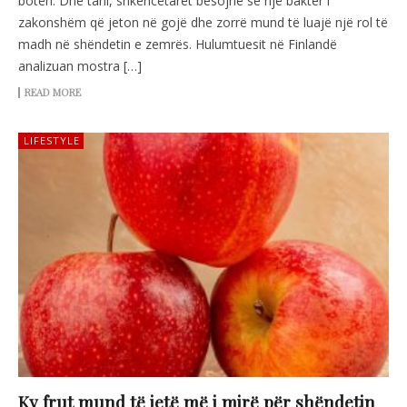
botën. Dhe tani, shkencëtarët besojnë se një bakter i
zakonshëm që jeton në gojë dhe zorrë mund të luajë një rol të
madh në shëndetin e zemrës. Hulumtuesit në Finlandë
analizuan mostra […]
READ MORE
LIFESTYLE
Ky frut mund të jetë më i mirë për shëndetin