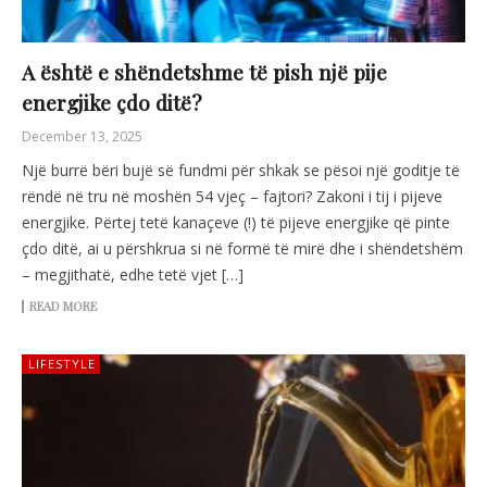
A është e shëndetshme të pish një pije
energjike çdo ditë?
December 13, 2025
Një burrë bëri bujë së fundmi për shkak se pësoi një goditje të
rëndë në tru në moshën 54 vjeç – fajtori? Zakoni i tij i pijeve
energjike. Përtej tetë kanaçeve (!) të pijeve energjike që pinte
çdo ditë, ai u përshkrua si në formë të mirë dhe i shëndetshëm
– megjithatë, edhe tetë vjet […]
READ MORE
LIFESTYLE