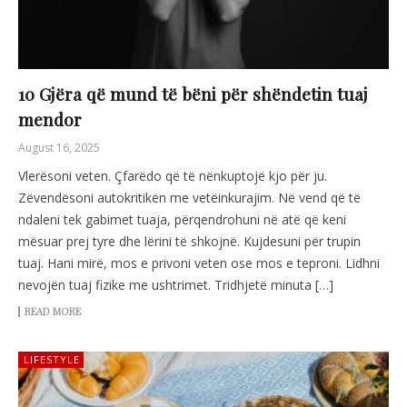
10 Gjëra që mund të bëni për shëndetin tuaj
mendor
August 16, 2025
Vlerësoni veten. Çfarëdo që të nënkuptojë kjo për ju.
Zëvendësoni autokritikën me vetëinkurajim. Në vend që të
ndaleni tek gabimet tuaja, përqendrohuni në atë që keni
mësuar prej tyre dhe lërini të shkojnë. Kujdesuni për trupin
tuaj. Hani mirë, mos e privoni veten ose mos e teproni. Lidhni
nevojën tuaj fizike me ushtrimet. Tridhjetë minuta […]
READ MORE
LIFESTYLE