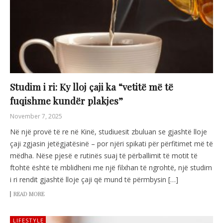
Studim i ri: Ky lloj çaji ka “vetitë më të
fuqishme kundër plakjes”
November 7, 2025
Në një provë të re në Kinë, studiuesit zbuluan se gjashtë lloje
çaji zgjasin jetëgjatësinë – por njëri spikati për përfitimet më të
mëdha. Nëse pjesë e rutinës suaj të përballimit të motit të
ftohtë është të mblidheni me një filxhan të ngrohtë, një studim
i ri rendit gjashtë lloje çaji që mund të përmbysin […]
READ MORE
LIFESTYLE