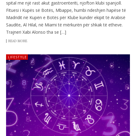
spital me një rast akut gastroenteriti, njofton klubi spanjoll.
Fituesi i Kupës së Botës, Mbappe, humbi ndeshjen hapëse të
Madridit në Kupën e Botës për Klube kundër ekipit të Arabisë
Saudite, Al Hilal, në Miami të mërkurën për shkak të etheve.
Trajneri Xabi Alonso tha se […]
READ MORE
LIFESTYLE