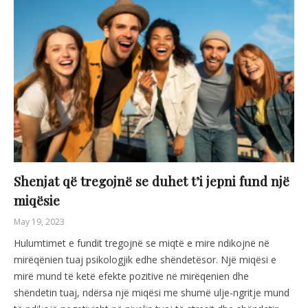
Shenjat që tregojnë se duhet t’i jepni fund një
miqësie
May 19, 2023
Hulumtimet e fundit tregojnë se miqtë e mire ndikojnë në
mirëqënien tuaj psikologjik edhe shëndetësor. Një miqësi e
mirë mund të ketë efekte pozitive në mirëqenien dhe
shëndetin tuaj, ndërsa një miqësi me shumë ulje-ngritje mund