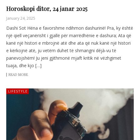
Horoskopi ditor, 24 janar 2025
January 24, 2025
Dashi Sot Hëna e favorshme ndihmon dashurinë! Pra, ky është
një qiell veçanërisht i gjallë për marrëdhënie e dashura; Ata që
kanë një histori e mbrojnë atë dhe ata që nuk kanë një histori
e kërkojnë atë, ju vetëm duhet të shmangni déjà-vu të
panevojshëm! Ju jeni gjithmonë mjaft kritik në vëzhgimet
tuaja, dhe kjo […]
READ MORE
LIFESTYLE