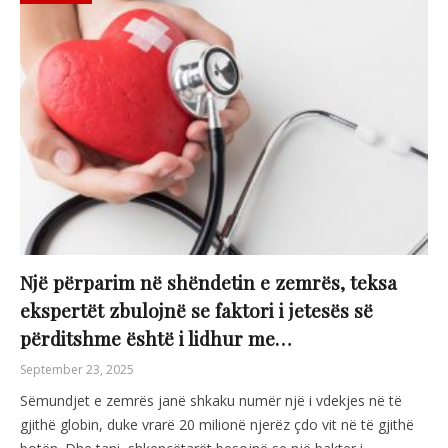
Një përparim në shëndetin e zemrës, teksa
ekspertët zbulojnë se faktori i jetesës së
përditshme është i lidhur me…
September 23, 2025
Sëmundjet e zemrës janë shkaku numër një i vdekjes në të
gjithë globin, duke vrarë 20 milionë njerëz çdo vit në të gjithë