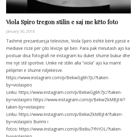
Viola Spiro tregon stilin e saj me këto foto
January 30, 2018
Tashmë prezantuesja televizive, Viola Spiro është bërë pjesë e
mediave rozë për çdo lëvizje që bën. Para pak minutash ajo ka
postuar disa fotografi në instagram ku duket shumë bukur dhe
me një stil sportive. Unike në stilin alla “viola” ajo ka marrë
pëlqimin e shumë ndjekësve.
https://www.instagram.com/p/BekwGg6h7Jc/?taken-
by=violaspiro
Linku: https://www.instagram.com/p/BekwGg6h7Jc/?taken-
by=violaspiro https://www.instagram.com/p/BekwZkMBjt4/?
taken-by=violaspiro
Linku: https://www.instagram.com/p/BekwZkMBjt4/?taken-
by=violaspiro Burimi i
fotos: https://www.instagram.com/p/Beibu7YhYOL/?taken-
by=violaspiro