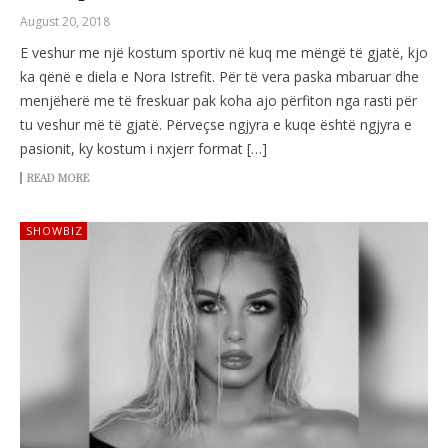
August 20, 2018
E veshur me një kostum sportiv në kuq me mëngë të gjatë, kjo
ka qënë e diela e Nora Istrefit. Për të vera paska mbaruar dhe
menjëherë me të freskuar pak koha ajo përfiton nga rasti për
tu veshur më të gjatë. Përveçse ngjyra e kuqe është ngjyra e
pasionit, ky kostum i nxjerr format […]
READ MORE
SHOWBIZ