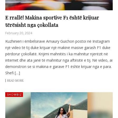
E rrallë! Makina sportive F1 është krijuar
tërësisht nga çokollata
February 20, 2024
Kuzhinieri i ëmbëlsirave Amaury Guichon postoi në Instagram
një video të tij duke krijuar një makinë masive garash F1 duke
përdorur çokollatë. Krijimi mahnitës i ka mahnitur njerëzit në
internet dhe ata janë të mahnitur nga aftësitë e tij. Në video, ai
demonstron se si makina e garave F1 është krijuar nga e para.
Shefi […]
READ MORE
SHOWBIZ