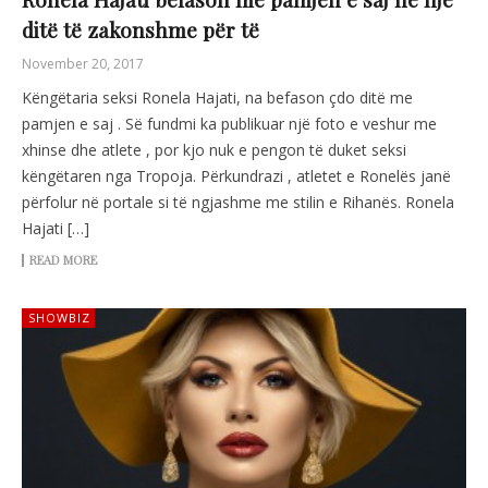
ditë të zakonshme për të
November 20, 2017
Këngëtaria seksi Ronela Hajati, na befason çdo ditë me
pamjen e saj . Së fundmi ka publikuar një foto e veshur me
xhinse dhe atlete , por kjo nuk e pengon të duket seksi
këngëtaren nga Tropoja. Përkundrazi , atletet e Ronelës janë
përfolur në portale si të ngjashme me stilin e Rihanës. Ronela
Hajati […]
READ MORE
SHOWBIZ