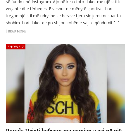
së fundmi në Instagram. Ajo në këto foto duket me një stil të
veçantë dhe tërheqës. E veshur në mënyrë sportive, Lori
tregon një stil më ndryshe se herave tjera siç jemi mësuar ta
shohim. Lori duket që po shijon kohën e saj të qëndrimit […]
READ MORE
SHOWBIZ
Ronela Hajati befason me pamjen e saj në një