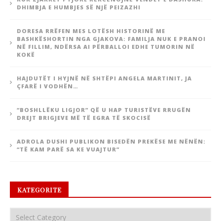
DHIMBJA E HUMBJES SË NJË PEIZAZHI
DORESA RRËFEN MES LOTËSH HISTORINË ME
BASHKËSHORTIN NGA GJAKOVA: FAMILJA NUK E PRANOI
NË FILLIM, NDËRSA AI PËRBALLOI EDHE TUMORIN NË
KOKË
HAJDUTËT I HYJNË NË SHTËPI ANGELA MARTINIT, JA
ÇFARË I VODHËN…
“BOSHLLËKU LIGJOR” QË U HAP TURISTËVE RRUGËN
DREJT BRIGJEVE MË TË EGRA TË SKOCISË
ADROLA DUSHI PUBLIKON BISEDËN PREKËSE ME NËNËN:
“TË KAM PARË SA KE VUAJTUR”
KATEGORITE