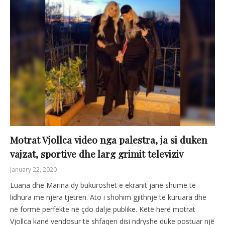
Motrat Vjollca video nga palestra, ja si duken
vajzat, sportive dhe larg grimit televiziv
January 22, 2020
Luana dhe Marina dy bukuroshet e ekranit janë shumë të
lidhura me njëra tjetrën. Ato i shohim gjithnjë të kuruara dhe
në formë perfekte në çdo dalje publike. Këtë herë motrat
Vjollca kanë vendosur të shfaqen disi ndryshe duke postuar një