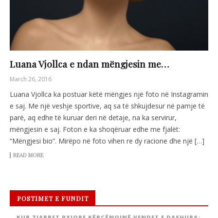
Luana Vjollca e ndan mëngjesin me…
March 26, 2016
Luana Vjollca ka postuar këtë mëngjes një foto në Instagramin
e saj. Me një veshje sportive, aq sa të shkujdesur në pamje të
parë, aq edhe të kuruar deri në detaje, na ka servirur,
mëngjesin e saj. Foton e ka shoqëruar edhe me fjalët:
“Mëngjesi bio”. Mirëpo në foto vihen re dy racione dhe një […]
READ MORE
POSTIMET E FUNDIT
KUR ZJARRET PYJORE KËRCËNOJNË VENDET E DASHURA: