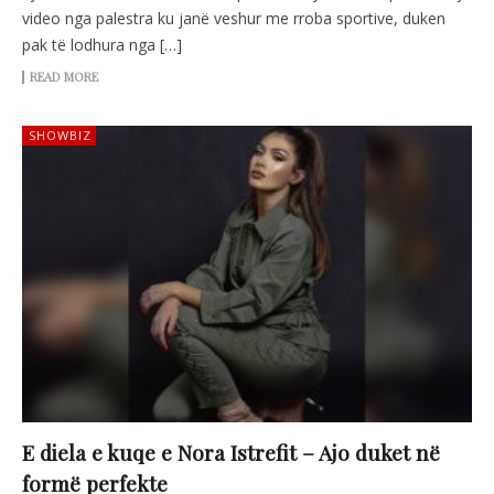
video nga palestra ku janë veshur me rroba sportive, duken
pak të lodhura nga […]
READ MORE
SHOWBIZ
E diela e kuqe e Nora Istrefit – Ajo duket në
formë perfekte