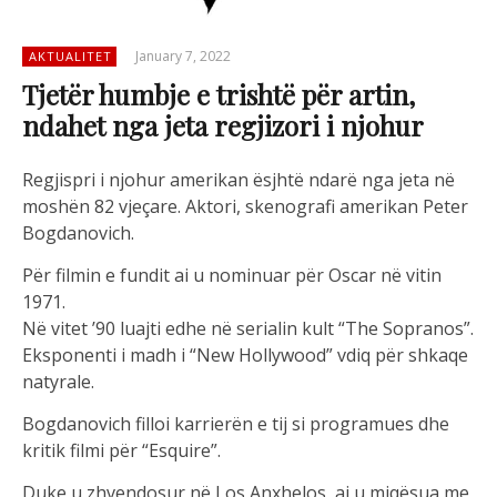
January 7, 2022
AKTUALITET
Tjetër humbje e trishtë për artin,
ndahet nga jeta regjizori i njohur
Regjispri i njohur amerikan ësjhtë ndarë nga jeta në
moshën 82 vjeçare. Aktori, skenografi amerikan Peter
Bogdanovich.
Për filmin e fundit ai u nominuar për Oscar në vitin
1971.
Në vitet ’90 luajti edhe në serialin kult “The Sopranos”.
Eksponenti i madh i “New Hollywood” vdiq për shkaqe
natyrale.
Bogdanovich filloi karrierën e tij si programues dhe
kritik filmi për “Esquire”.
Duke u zhvendosur në Los Anxhelos, ai u miqësua me