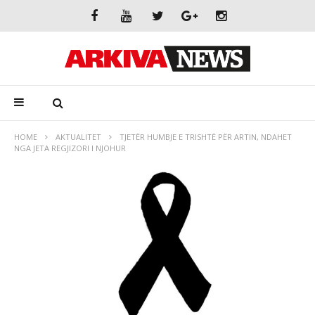
HOME
AKTUALITET
TJETËR HUMBJE E TRISHTË PËR ARTIN, NDAHET
NGA JETA REGJIZORI I NJOHUR