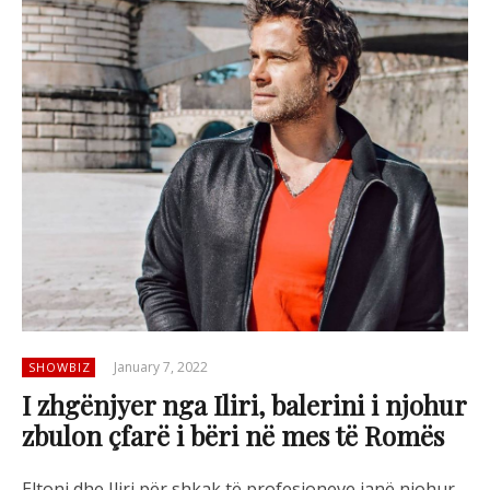
January 7, 2022
SHOWBIZ
I zhgënjyer nga Iliri, balerini i njohur
zbulon çfarë i bëri në mes të Romës
Eltoni dhe Iliri për shkak të profesioneve janë njohur