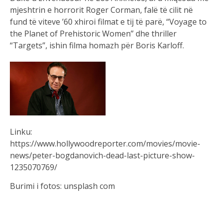
mjeshtrin e horrorit Roger Corman, falë të cilit në
fund të viteve ’60 xhiroi filmat e tij të parë, “Voyage to
the Planet of Prehistoric Women” dhe thriller
“Targets”, ishin filma homazh për Boris Karloff.
Linku:
https://www.hollywoodreporter.com/movies/movie-
news/peter-bogdanovich-dead-last-picture-show-
1235070769/
Burimi i fotos: unsplash com