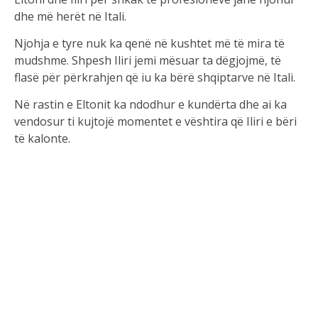
dhe më herët në Itali.
Njohja e tyre nuk ka qenë në kushtet më të mira të
mudshme. Shpesh Iliri jemi mësuar ta dëgjojmë, të
flasë për përkrahjen që iu ka bërë shqiptarve në Itali.
Në rastin e Eltonit ka ndodhur e kundërta dhe ai ka
vendosur ti kujtojë momentet e vështira që Iliri e bëri
të kalonte.
‘Nuk më ka pëlqyer situata në Romë kur ke qenë
koreografi i muzikalit “Romeo dhe Zhuljeta”, që unë
kam qenë në audicion dhe kam ndejt 2 orë e gjysmë
në vijë të parë të audicionit dhe ti ke qenë ai që më ke
kërkuar, hajde Eltion tregoja edhe të tjerëve si bëhet
dhe si përfundim s’më zgjodhe që të isha kast i
balerinëve profesionistë te “Romeo dhe Zhuljeta”.
Iliri shprehet se nuk e mban mend fare një situatë të
tillë. Ndërsa Eltoni tregon se i është dashur të flejë në