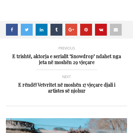
PREVIOUS
E trishtë, aktorja e serialit ‘Snowdrop’ ndahet nga
jeta në moshën 29 vjeçare
NEXT
E rëndë! Vetvritet në moshën 17 vjeçare djali i
artistes së njohur