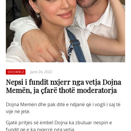
June 26, 2022
SHOWBIZ
Nepsi i fundit nxjerr nga vetja Dojna
Memën, ja çfarë thotë moderatorja
Dojna Memën dhe pak ditë e ndjanë që i vogli i saj të
vijë në jetë.
Gjatë pritjes së ëmbël Dojna ka zbuluar nespin e
fundit që e ka nxjerrë nga vetja.