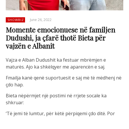
June 26, 2022
SHOWBIZ
Momente emocionuese në familjen
Dudushi, ja çfarë thotë Bieta për
vajzën e Albanit
Vajza e Alban Dudushit ka festuar mbrëmjen e
maturës. Ajo ka shkëlqyer me aparencën e saj.
Fmailja kanë qenë suportuesit e saj më të mëdhenj në
çdo hap.
Bieta nëpërmjet një postimi në rrjete socale ka
shkruar:
‘Të jemi të lumtur, për këtë përpiqemi çdo ditë. Por
janë momente të veçanta në jetë kur e kupton. E
fotografuar, kjo është pamja e saj për mua sot.