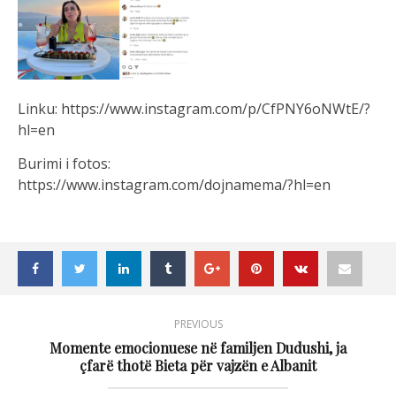
Linku: https://www.instagram.com/p/CfPNY6oNWtE/?
hl=en
Burimi i fotos:
https://www.instagram.com/dojnamema/?hl=en
PREVIOUS
Momente emocionuese në familjen Dudushi, ja
çfarë thotë Bieta për vajzën e Albanit