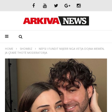
HOME
SHOWBIZ
NEPSI I FUNDIT NXJERR NGA VETJA DOJNA MEMËN,
JA ÇFARË THOTË MODERATORJA