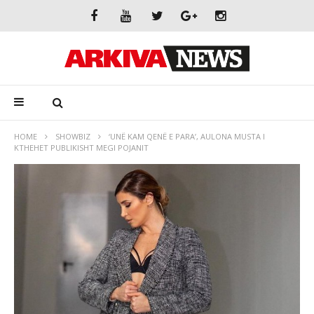
HOME
SHOWBIZ
‘UNË KAM QENË E PARA’, AULONA MUSTA I
KTHEHET PUBLIKISHT MEGI POJANIT