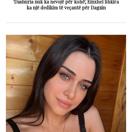
'Dashuria nuk ka nevojë për kohë', Einxhel Shkira
ka një dedikim të veçantë për Dagzin