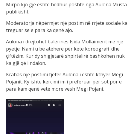
Mirpo kjo gjë është hedhur poshtë nga Aulona Musta
publikisht.
Moderatorja nëpërmjet një postim në rrjete sociale ka
treguar se e para ka qenë ajo.
Aulona i drejtohet balerinës Isida Mollaimerit me një
pyetje: Nami u bë atëherë për këtë koreografi dhe
çiftëzim. Kur dy shigjetarë shpirtëlirë bashkohen nuk
ka gjë që i ndalon.
Krahas një postimi tjetër Aulona i është kthyer Megi
Pojanit: Ky ishte kërcimi im i preferuar për sot por e
para kam qenë vetë more vesh Megi Pojani.