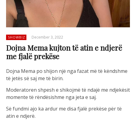
December 3, 2022
SHOWBIZ
Dojna Mema kujton të atin e ndjerë
me fjalë prekëse
Dojna Mema po shijon një nga fazat më të këndshme
të jetës së saj me të birin.
Moderatoren shpesh e shikojmë të ndajë me ndjekësit
momente të rëndësishme nga jeta e saj.
Së fundmi ajo ka ardur me disa fjalë prekëse për të
atin e ndjerë.
Krahas një kujtimi special me të Dojna shkruan: