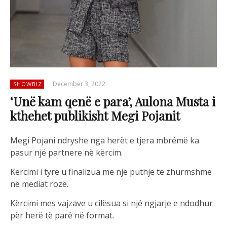
December 3, 2022
SHOWBIZ
‘Unë kam qenë e para’, Aulona Musta i
kthehet publikisht Megi Pojanit
Megi Pojani ndryshe nga herët e tjera mbrëmë ka
pasur një partnere në kërcim.
Kërcimi i tyre u finalizua me një puthje të zhurmshme
në mediat rozë.
Kërcimi mes vajzave u cilësua si një ngjarje e ndodhur
për herë të parë në format.