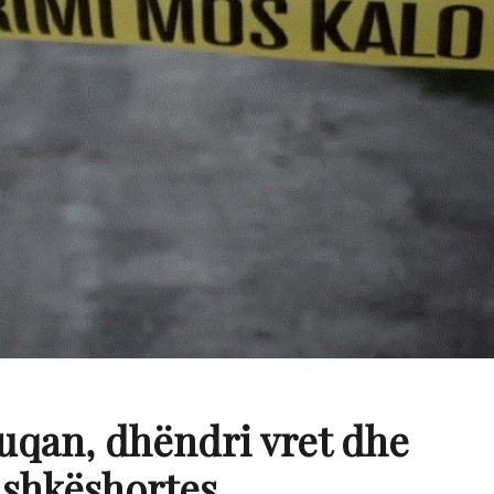
uqan, dhëndri vret dhe
ashkëshortes