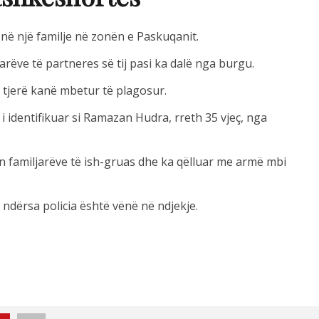
ë një familje në zonën e Paskuqanit.
arëve të partneres së tij pasi ka dalë nga burgu.
 tjerë kanë mbetur të plagosur.
i identifikuar si Ramazan Hudra, rreth 35 vjeç, nga
n familjarëve të ish-gruas dhe ka qëlluar me armë mbi
ndërsa policia është vënë në ndjekje.