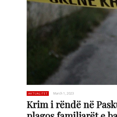
March 1, 2023
AKTUALITET
Krim i rëndë në Pask
plagos familjarët e b