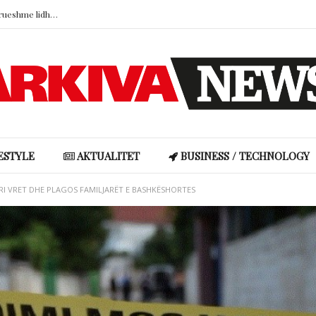
Studimi: Fëmijëria në familje të paqëndrueshme lidhet me impulsivitetin dhe mungesën e empatisë
Kur zjarret pyjore kërcënojnë vendet e dashura: Dhimbja e humbjes së një peizazhi
Doresa rrëfen mes lotësh historinë me bashkëshortin nga Gjakova: Familja nuk e pranoi në fillim, ndërsa ai përballoi edhe tumorin në kokë
Hajdutët i hyjnë në shtëpi Angela Martinit, ja çfarë i vodhën…
“Boshllëku ligjor” që u hap turistëve rrugën drejt brigjeve më të egra të Skocisë
Studimi: Fëmijëria në familje të paqëndrueshme lidhet me impulsivitetin dhe mungesën e empatisë
ESTYLE
AKTUALITET
BUSINESS / TECHNOLOGY
RI VRET DHE PLAGOS FAMILJARËT E BASHKËSHORTES