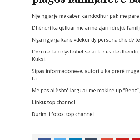
Një ngjarje makabër ka ndodhur pak më parë n
Dhëndri ka qëlluar me armë zjarri drejtë familj
Nga ngjarja kanë vdekur dy persona dhe dy të
Deri më tani dyshohet se autor është dhëndri, 
Kuksi.
Sipas informacioneve, autori u ka prerë rrugë
ta.
Më pas ai është larguar me makinë tip “Benz”, 
Linku: top channel
Burimi i fotos: top channel