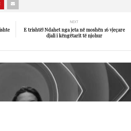
NEXT
ishte
E trishtë! Ndahet nga jeta në moshën 16 vjeçare
djali i këngëtarit të njohur