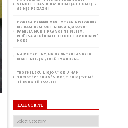
VENDET E DASHURA: DHIMBJA E HUMBJES
SË NJË PEIZAZHI
DORESA RRËFEN MES LOTËSH HISTORINË
ME BASHKËSHORTIN NGA GJAKOVA:
FAMILJA NUK E PRANOI NË FILLIM,
NDËRSA AI PËRBALLOI EDHE TUMORIN NË
KOKË
HAJDUTËT I HYJNË NË SHTËPI ANGELA
MARTINIT, JA ÇFARË I VODHËN…
“BOSHLLËKU LIGJOR” QË U HAP
TURISTËVE RRUGËN DREJT BRIGJEVE MË
TË EGRA TË SKOCISË
KATEGORITE