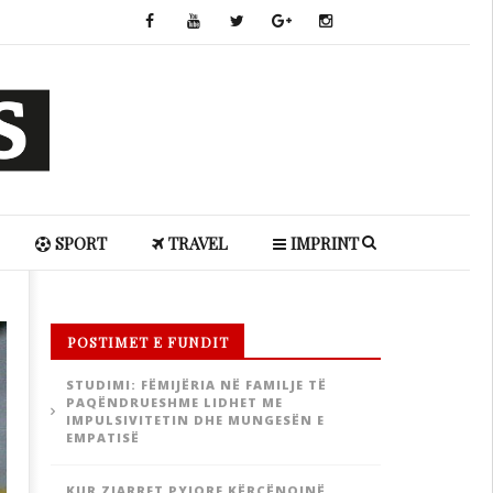
SPORT
TRAVEL
IMPRINT
POSTIMET E FUNDIT
STUDIMI: FËMIJËRIA NË FAMILJE TË
PAQËNDRUESHME LIDHET ME
IMPULSIVITETIN DHE MUNGESËN E
EMPATISË
KUR ZJARRET PYJORE KËRCËNOJNË