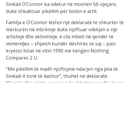
Sinéad O’Connor ka vdekur në moshën 56-vjeçare,
duke shkaktuar pikëllim për botën e artit.
Familja e O’Connor lëshoi një deklaratë të shkurtër të
mërkurën në mbrëmje duke njoftuar vdekjen e një
artisteje dhe aktivisteje, e cila mbeti në qendër të
vëmendjes – shpesh kundër dëshirës së saj – pasi
kryesoi listat në vitin 1990 me këngën Nothing
Compares 2 U.
“Me pikëllim të madh njoftojmë ndarjen nga jeta të
Sinéad-it tonë të dashur”, thuhet në deklaratë.
“Familja dhe miqtë e saj janë të shkatërruar dhe kanë
kërkuar privatësi në këtë kohë shumë të vështirë.”
Në fillim të këtij viti ajo mori çmimin inaugurues – dhe
duartrokitje – për albumin klasik irlandez në çmimet
RTÉ Choice Music Prize. Ajo ia kushtoi atë komunitetit
të refugjatëve të Irlandës. “Ju jeni shumë i mirëpritur
në Irlandë,” tha ajo. “Të dua shumë dhe të uroj