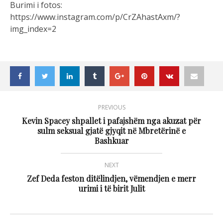
Burimi i fotos:
https://www.instagram.com/p/CrZAhastAxm/?
img_index=2
PREVIOUS
Kevin Spacey shpallet i pafajshëm nga akuzat për
sulm seksual gjatë gjyqit në Mbretërinë e
Bashkuar
NEXT
Zef Deda feston ditëlindjen, vëmendjen e merr
urimi i të birit Julit