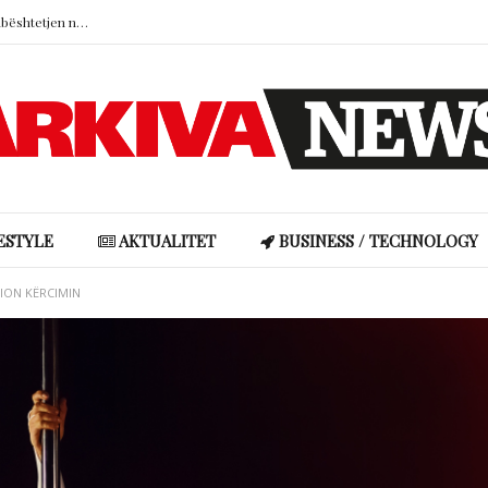
Selin Bollati u përgjigjet kritikëve për mbështetjen ndaj DJ Gimbos
Brad Pitt kërkon të dhënat financiare të Angelina Jolie në betejën për Château Miraval
Studimi: Fëmijëria në familje të paqëndrueshme lidhet me impulsivitetin dhe mungesën e empatisë
Selin Bollati u përgjigjet kritikëve për mbështetjen ndaj DJ Gimbos
ESTYLE
AKTUALITET
BUSINESS / TECHNOLOGY
ION KËRCIMIN