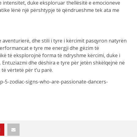
he intensitet, duke eksploruar thellësitë e emocioneve
matike lënë një përshtypje të qëndrueshme tek ata me
e aventurierë, dhe stili i tyre i kërcimit pasqyron natyrën
performancat e tyre me energji dhe gëzim të
rikë të eksplorojnë forma të ndryshme kërcimi, duke i
 Entuziazmi dhe dëshira e tyre për jetën shkëlqejnë në
 të vërtetë për t’u parë.
top-5-zodiac-signs-who-are-passionate-dancers-