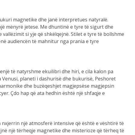
bukuri magnetike dhe janë interpretues natyralë.
një mënyrë jetese. Me dhuntinë e tyre të sigurt dhe
vallëzimit si yje që shkëlqejnë. Stilet e tyre të bollshme
 lënë audiencën të mahnitur nga prania e tyre
një të natyrshme ekuilibri dhe hiri, e cila kalon pa
 Venusi, planeti i dashurisë dhe bukurisë, Peshoret
re harmonike dhe buzëqeshjet magjepsëse magjepsin
rcyer. Çdo hap që ata hedhin është një shfaqje e
 nxjerrin një atmosferë intensive që është e vështirë të
jnë një tërheqje magnetike dhe misterioze që tërheq të