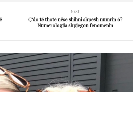
NEXT
ë
Ç’do të thotë nëse shihni shpesh numrin 6?
Numerologjia shpjegon fenomenin