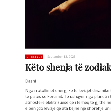
September 13, 2023
LIFESTYLE
Këto shenja të zodia
Dashi
Nga rrotullimet energjike te lëvizjet dinamike 
të pistës së kërcimit. Të ushqyer nga planeti i
atmosferë elektrizuese që i tërheq të gjithë n
e bën çdo lëvizje që ata bëjnë një shprehje uni