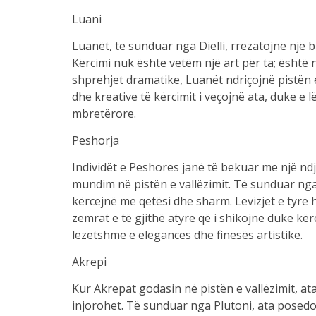
Luani
Luanët, të sunduar nga Dielli, rrezatojnë një 
Kërcimi nuk është vetëm një art për ta; është 
shprehjet dramatike, Luanët ndriçojnë pistën e 
dhe kreative të kërcimit i veçojnë ata, duke e
mbretërore.
Peshorja
Individët e Peshores janë të bekuar me një ndje
mundim në pistën e vallëzimit. Të sunduar nga
kërcejnë me qetësi dhe sharm. Lëvizjet e ty
zemrat e të gjithë atyre që i shikojnë duke kë
lezetshme e elegancës dhe finesës artistike.
Akrepi
Kur Akrepat godasin në pistën e vallëzimit, ata
injorohet. Të sunduar nga Plutoni, ata posedo