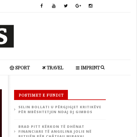
SPORT
TRAVEL
IMPRINT
POSTIMET E FUNDIT
SELIN BOLLATI U PËRGJIGJET KRITIKËVE
PËR MBËSHTETJEN NDAJ DJ GIMBOS
BRAD PITT KËRKON TË DHËNAT
FINANCIARE TË ANGELINA JOLIE NË
BETEJËN PËR CHÂTEAU MIRAVAL