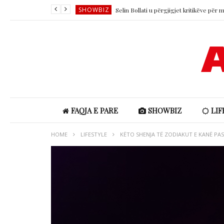
SHOWBIZ
SHOWBIZ
LIFESTYLE
Horoskopi ditor 8 Gusht 2026
LIFESTYLE
Parashikimi i motit 8 Gusht 2026
LIFESTYLE
SHOWBIZ
FAQJA E PARE
SHOWBIZ
LIF
HOME
LIFESTYLE
KËTO SHENJA TË ZODIAKUT E KANË PAS