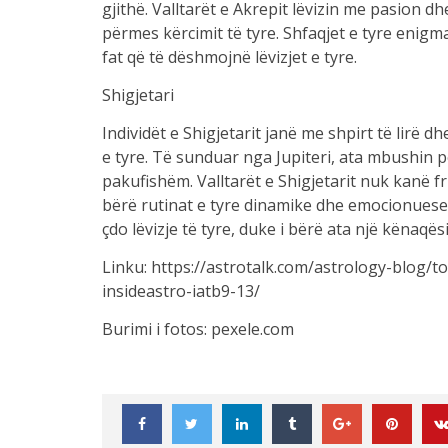
gjithë. Valltarët e Akrepit lëvizin me pasion d
përmes kërcimit të tyre. Shfaqjet e tyre enig
fat që të dëshmojnë lëvizjet e tyre.
Shigjetari
Individët e Shigjetarit janë me shpirt të lirë dh
e tyre. Të sunduar nga Jupiteri, ata mbushin 
pakufishëm. Valltarët e Shigjetarit nuk kanë f
bërë rutinat e tyre dinamike dhe emocionuese.
çdo lëvizje të tyre, duke i bërë ata një kënaqësi
Linku: https://astrotalk.com/astrology-blog/
insideastro-iatb9-13/
Burimi i fotos: pexele.com