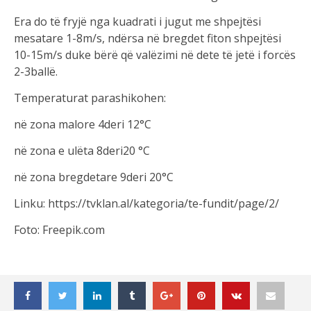
Era do të fryjë nga kuadrati i jugut me shpejtësi
mesatare 1-8m/s, ndërsa në bregdet fiton shpejtësi
10-15m/s duke bërë që valëzimi në dete të jetë i forcës
2-3ballë.
Temperaturat parashikohen:
në zona malore 4deri 12°C
në zona e ulëta 8deri20 °C
në zona bregdetare 9deri 20°C
Linku: https://tvklan.al/kategoria/te-fundit/page/2/
Foto: Freepik.com