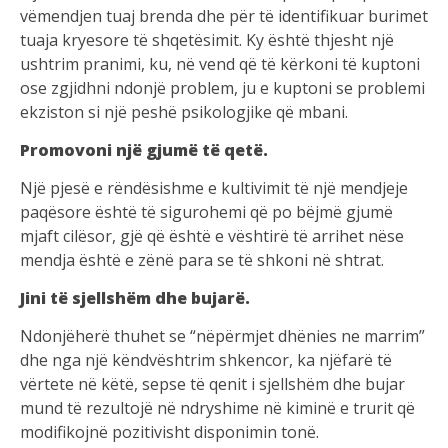
vëmendjen tuaj brenda dhe për të identifikuar burimet
tuaja kryesore të shqetësimit. Ky është thjesht një
ushtrim pranimi, ku, në vend që të kërkoni të kuptoni
ose zgjidhni ndonjë problem, ju e kuptoni se problemi
ekziston si një peshë psikologjike që mbani.
Promovoni një gjumë të qetë.
Një pjesë e rëndësishme e kultivimit të një mendjeje
paqësore është të sigurohemi që po bëjmë gjumë
mjaft cilësor, gjë që është e vështirë të arrihet nëse
mendja është e zënë para se të shkoni në shtrat.
Jini të sjellshëm dhe bujarë.
Ndonjëherë thuhet se “nëpërmjet dhënies ne marrim”
dhe nga një këndvështrim shkencor, ka njëfarë të
vërtete në këtë, sepse të qenit i sjellshëm dhe bujar
mund të rezultojë në ndryshime në kiminë e trurit që
modifikojnë pozitivisht disponimin tonë.