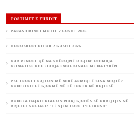
POSTIMET E FUNDIT
PARASHIKIMI I MOTIT 7 GUSHT 2026
HOROSKOPI DITOR 7 GUSHT 2026
KUR VENDET QË NA SHËROJNË DIGJEN: DHIMBJA
KLIMATIKE DHE LIDHJA EMOCIONALE ME NATYRËN
PSE TRURI I KUJTON MË MIRË ARMIQTË SESA MIQTË?
KONFLIKTI LË GJURMË MË TË FORTA NË KUJTESË
RONELA HAJATI REAGON NDAJ GJUHËS SË URREJTJES NË
RRJETET SOCIALE: “TË VJEN TURP T’I LEXOSH”
KATEGORITE