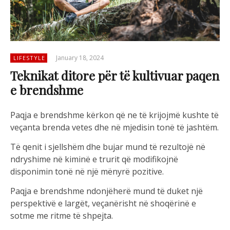
January 18, 2024
LIFESTYLE
Teknikat ditore për të kultivuar paqen
e brendshme
Paqja e brendshme kërkon që ne të krijojmë kushte të
veçanta brenda vetes dhe në mjedisin tonë të jashtëm.
Të qenit i sjellshëm dhe bujar mund të rezultojë në
ndryshime në kiminë e trurit që modifikojnë
disponimin tonë në një mënyrë pozitive.
Paqja e brendshme ndonjëherë mund të duket një
perspektivë e largët, veçanërisht në shoqërinë e
sotme me ritme të shpejta.