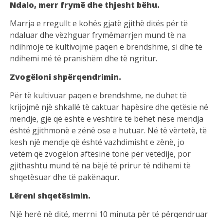
Ndalo, merr frymë dhe thjesht bëhu.
Marrja e rregullt e kohës gjatë gjithë ditës për të
ndaluar dhe vëzhguar frymëmarrjen mund të na
ndihmojë të kultivojmë paqen e brendshme, si dhe të
ndihemi më të pranishëm dhe të ngritur.
Zvogëloni shpërqendrimin.
Për të kultivuar paqen e brendshme, ne duhet të
krijojmë një shkallë të caktuar hapësire dhe qetësie në
mendje, gjë që është e vështirë të bëhet nëse mendja
është gjithmonë e zënë ose e hutuar. Në të vërtetë, të
kesh një mendje që është vazhdimisht e zënë, jo
vetëm që zvogëlon aftësinë tonë për vetëdije, por
gjithashtu mund të na bëjë të prirur të ndihemi të
shqetësuar dhe të pakënaqur.
Lëreni shqetësimin.
Një herë në ditë, merrni 10 minuta për të përqendruar