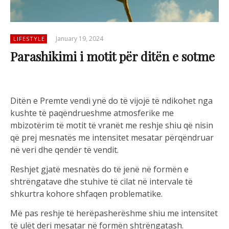
January 19, 2024
LIFESTYLE
Parashikimi i motit për ditën e sotme
Ditën e Premte vendi ynë do të vijojë të ndikohet nga
kushte të paqëndrueshme atmosferike me
mbizotërim të motit të vranët me reshje shiu që nisin
që prej mesnatës me intensitet mesatar përqëndruar
në veri dhe qendër të vendit.
Reshjet gjatë mesnatës do të jenë në formën e
shtrëngatave dhe stuhive të cilat në intervale të
shkurtra kohore shfaqen problematike.
Më pas reshje të herëpasherëshme shiu me intensitet
të ulët deri mesatar në formën shtrëngatash.