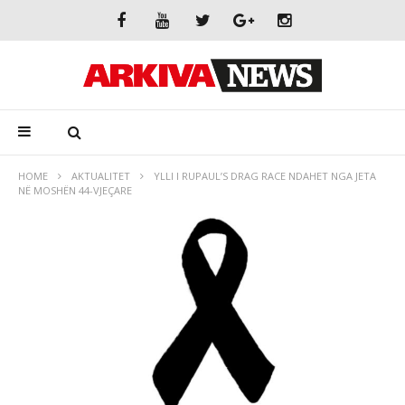
HOME
AKTUALITET
YLLI I RUPAUL’S DRAG RACE NDAHET NGA JETA
NË MOSHËN 44-VJEÇARE