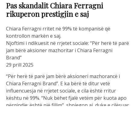
Pas skandalit Chiara Ferragni
rikuperon prestigjin e saj
Chiara Ferragni rritet në 99% të kompanisë që
kontrollon markën e saj.
Njoftimi i ndikuesit në rrjetet sociale: “Për herë të parë
jam bërë aksioner mazhoritar i Chiara Ferragni
Brand”
29 prill 2025
“Për herë të parë jam bërë aksioneri mazhorancë i
Chiara Ferragni Brand”. E ka bërë të ditur vetë
influencuesja në rrjetet sociale, e cila është rritur
kështu në 99%. “Nuk bëhet fjalë vetëm për kuota apo
përqindje: është një fillim”, shpjegon ai, duke e cilësuar
“këtë vendim” si “një hap konkret. Është zgjedhja për
të rimarrë historinë time, pa deleguar, pa pretenduar
se gjithçka është në rregull kur nuk është. Ajo po
merr peshën dhe bukurinë e drejtimit, vendimmarrjes,