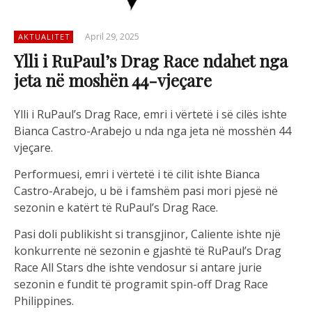
April 29, 2025
AKTUALITET
Ylli i RuPaul’s Drag Race ndahet nga
jeta në moshën 44-vjeçare
Ylli i RuPaul’s Drag Race, emri i vërtetë i së cilës ishte
Bianca Castro-Arabejo u nda nga jeta në mosshën 44
vjeçare.
Performuesi, emri i vërtetë i të cilit ishte Bianca
Castro-Arabejo, u bë i famshëm pasi mori pjesë në
sezonin e katërt të RuPaul’s Drag Race.
Pasi doli publikisht si transgjinor, Caliente ishte një
konkurrente në sezonin e gjashtë të RuPaul’s Drag
Race All Stars dhe ishte vendosur si antare jurie
sezonin e fundit të programit spin-off Drag Race
Philippines.