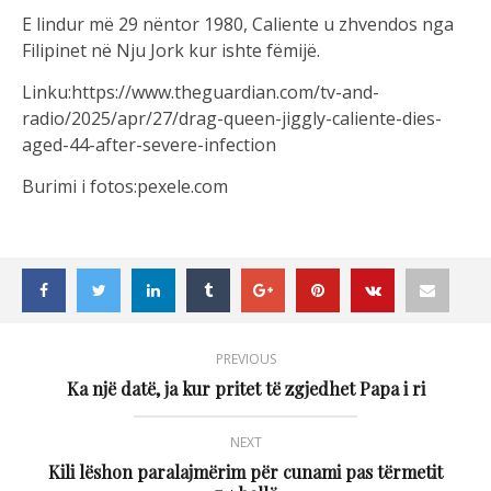
E lindur më 29 nëntor 1980, Caliente u zhvendos nga
Filipinet në Nju Jork kur ishte fëmijë.
Linku:https://www.theguardian.com/tv-and-
radio/2025/apr/27/drag-queen-jiggly-caliente-dies-
aged-44-after-severe-infection
Burimi i fotos:pexele.com
PREVIOUS
Ka një datë, ja kur pritet të zgjedhet Papa i ri
NEXT
Kili lëshon paralajmërim për cunami pas tërmetit