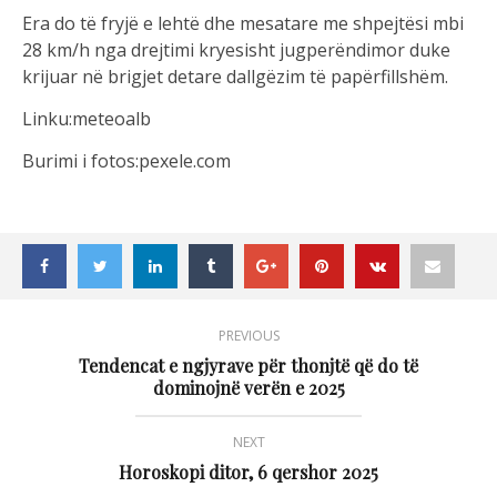
Era do të fryjë e lehtë dhe mesatare me shpejtësi mbi
28 km/h nga drejtimi kryesisht jugperëndimor duke
krijuar në brigjet detare dallgëzim të papërfillshëm.
Linku:meteoalb
Burimi i fotos:pexele.com
PREVIOUS
Tendencat e ngjyrave për thonjtë që do të
dominojnë verën e 2025
NEXT
Horoskopi ditor, 6 qershor 2025