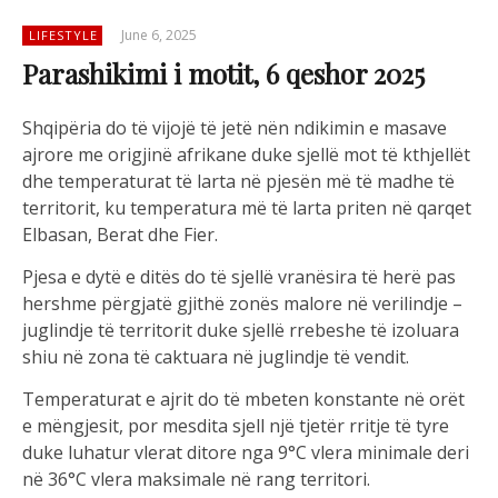
June 6, 2025
LIFESTYLE
Parashikimi i motit, 6 qeshor 2025
Shqipëria do të vijojë të jetë nën ndikimin e masave
ajrore me origjinë afrikane duke sjellë mot të kthjellët
dhe temperaturat të larta në pjesën më të madhe të
territorit, ku temperatura më të larta priten në qarqet
Elbasan, Berat dhe Fier.
Pjesa e dytë e ditës do të sjellë vranësira të herë pas
hershme përgjatë gjithë zonës malore në verilindje –
juglindje të territorit duke sjellë rrebeshe të izoluara
shiu në zona të caktuara në juglindje të vendit.
Temperaturat e ajrit do të mbeten konstante në orët
e mëngjesit, por mesdita sjell një tjetër rritje të tyre
duke luhatur vlerat ditore nga 9°C vlera minimale deri
në 36°C vlera maksimale në rang territori.