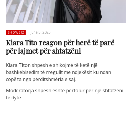
June 5, 2025
SHOWBIZ
Kiara Tito reagon për herë të parë
për lajmet për shtatzëni
Kiara Titon shpesh e shikojmë të ketë një
bashkëbisedim të rregullt me ndjekësit ku ndan
copëza nga përditshmëria e saj.
Moderatorja shpesh është përfolur për një shtatzëni
të dytë.
Një prej ndjekësve e ka pyetur nëse është në pritje të
ëmbël.
Kiara ka hedhur poshtë çdo dyshim duke u përgjigjur