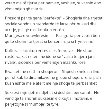
veten me të tjerat për pamjen, veshjen, suksesin apo
vëmendjen që marrin.
Presioni për të qenë “perfekte” – Shoqëria dhe rrjetet
sociale vendosin standarde të larta për bukuri dhe
arritje, gjë që nxit konkurrencën.
Mungesa e vetëvlerësimit – Pasiguria për veten bën
që të shohin të tjerat si kërcënim, jo si frymëzim.
Kultura e konkurrencës mes femrave – Në shumë
raste, vajzat rriten me idenë se “vajza të tjera janë
rivale”, sidomos për vëmendjen mashkullore.
Rivaliteti në rrethin shoqëror – Shpesh xhelozia lind
për shkak të dinamikave në grupe shoqërore, si p.sh.
kush është më e afërt me një shoqe të përbashkët.
Suksesi i një tjetre ndjehet si dështim personal – Në
vend që ta shohin suksesin e dikujt si motivim, e
përjetojnë si “humbje” të tyre.