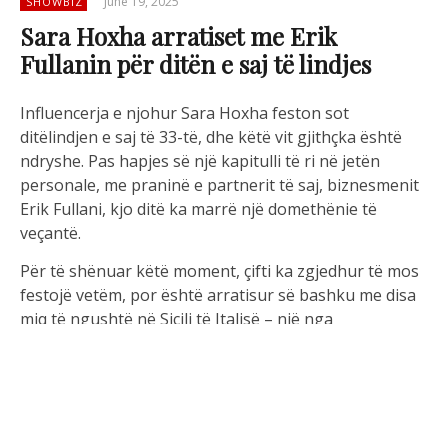
June 19, 2025
SHOWBIZ
Sara Hoxha arratiset me Erik
Fullanin për ditën e saj të lindjes
Influencerja e njohur Sara Hoxha feston sot
ditëlindjen e saj të 33-të, dhe këtë vit gjithçka është
ndryshe. Pas hapjes së një kapitulli të ri në jetën
personale, me praninë e partnerit të saj, biznesmenit
Erik Fullani, kjo ditë ka marrë një domethënie të
veçantë.
Për të shënuar këtë moment, çifti ka zgjedhur të mos
festojë vetëm, por është arratisur së bashku me disa
miq të ngushtë në Sicili të Italisë – një nga
destinacionet më romantike të Mesdheut. Festa është
intime, e organizuar me shije dhe stil, në një ambient
që përçon qetësi, dashuri dhe atmosferë verore.
Kjo është dita e parë e lindjes që Sara dhe Erik e