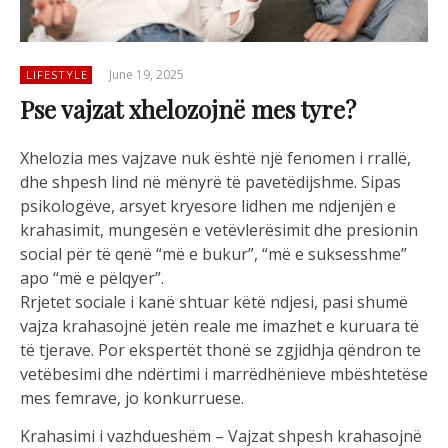
June 19, 2025
LIFESTYLE
Pse vajzat xhelozojnë mes tyre?
Xhelozia mes vajzave nuk është një fenomen i rrallë,
dhe shpesh lind në mënyrë të pavetëdijshme. Sipas
psikologëve, arsyet kryesore lidhen me ndjenjën e
krahasimit, mungesën e vetëvlerësimit dhe presionin
social për të qenë “më e bukur”, “më e suksesshme”
apo “më e pëlqyer”.
Rrjetet sociale i kanë shtuar këtë ndjesi, pasi shumë
vajza krahasojnë jetën reale me imazhet e kuruara të
të tjerave. Por ekspertët thonë se zgjidhja qëndron te
vetëbesimi dhe ndërtimi i marrëdhënieve mbështetëse
mes femrave, jo konkurruese.
Krahasimi i vazhdueshëm – Vajzat shpesh krahasojnë