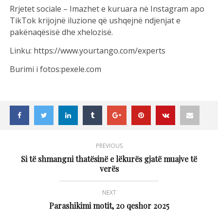
Rrjetet sociale – Imazhet e kuruara në Instagram apo
TikTok krijojnë iluzione që ushqejnë ndjenjat e
pakënaqësisë dhe xhelozisë.
Linku: https://www.yourtango.com/experts
Burimi i fotos:pexele.com
PREVIOUS
Si të shmangni thatësinë e lëkurës gjatë muajve të
verës
NEXT
Parashikimi motit, 20 qeshor 2025