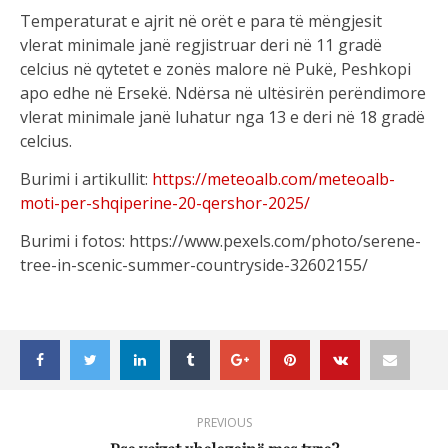
Temperaturat e ajrit në orët e para të mëngjesit
vlerat minimale janë regjistruar deri në 11 gradë
celcius në qytetet e zonës malore në Pukë, Peshkopi
apo edhe në Ersekë. Ndërsa në ultësirën perëndimore
vlerat minimale janë luhatur nga 13 e deri në 18 gradë
celcius.
Burimi i artikullit:
https://meteoalb.com/meteoalb-
moti-per-shqiperine-20-qershor-2025/
Burimi i fotos: https://www.pexels.com/photo/serene-
tree-in-scenic-summer-countryside-32602155/
PREVIOUS