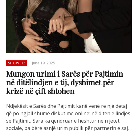
June 19, 2025
SHOWBIZ
Mungon urimi i Sarës për Pajtimin
në ditëlindjen e tij, dyshimet për
krizë në çift shtohen
Ndjekësit e Sarës dhe Pajtimit kanë vënë re një detaj
që po ngjall shumë diskutime online: në ditën e lindjes
së Pajtimit, Sara ka qëndruar e heshtur në rrjetet
sociale, pa bërë asnjë urim publik për partnerin e saj.