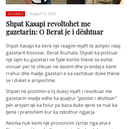
August 12, 2025
SHOWBIZ
Shpat Kasapi revoltohet me
gazetarin: O Berat je i dështuar
Shpat Kasapi ka bërë një reagim mjaft të ashpër ndaj
gazetarit Kosovar, Berat Buzhala. Shpati ka postuar
një lajm ku gazetari në fjalë kishte thënë se është
vonuar për të shkuar në dasëm dhe prandaj e kanë
rrahur dhe madje gazetari e ka vazhduar duke thënë
se i duket e arsyeshme.
Shpati në postimin e tij dukej mjaft i revoltuar me
gazetarin madje edhe ka quajtur
“gazetar i dështuar”
për arsyen që ka folur pa baza duke qenë se nuk ka
qenë i pranishëm kur ka ndodhur ngjarja.
Akoma nuk kemi një prononcim zyrtar nga ana e