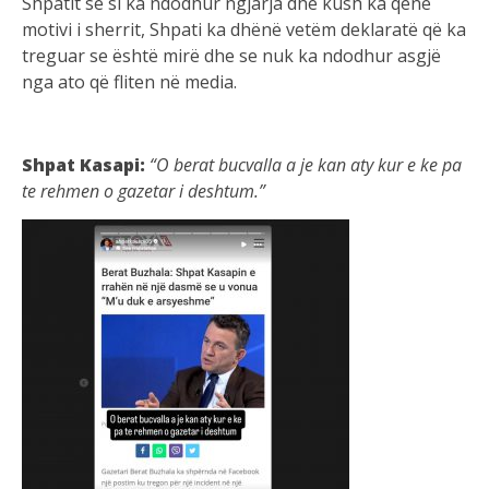
Shpatit se si ka ndodhur ngjarja dhe kush ka qenë
motivi i sherrit, Shpati ka dhënë vetëm deklaratë që ka
treguar se është mirë dhe se nuk ka ndodhur asgjë
nga ato që fliten në media.
Shpat Kasapi:
“O berat bucvalla a je kan aty kur e ke pa
te rehmen o gazetar i deshtum.”