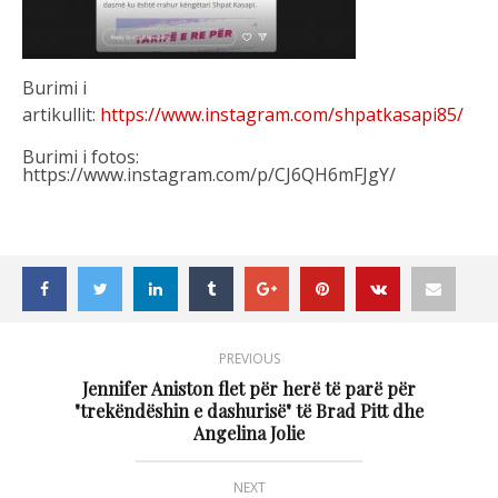
Burimi i
artikullit:
https://www.instagram.com/shpatkasapi85/
Burimi i fotos:
https://www.instagram.com/p/CJ6QH6mFJgY/
PREVIOUS
Jennifer Aniston flet për herë të parë për
"trekëndëshin e dashurisë" të Brad Pitt dhe
Angelina Jolie
NEXT