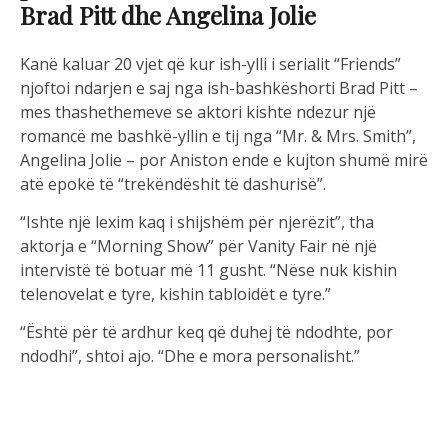
Brad Pitt dhe Angelina Jolie
Kanë kaluar 20 vjet që kur ish-ylli i serialit “Friends”
njoftoi ndarjen e saj nga ish-bashkëshorti Brad Pitt –
mes thashethemeve se aktori kishte ndezur një
romancë me bashkë-yllin e tij nga “Mr. & Mrs. Smith”,
Angelina Jolie – por Aniston ende e kujton shumë mirë
atë epokë të “trekëndëshit të dashurisë”.
“Ishte një lexim kaq i shijshëm për njerëzit”, tha
aktorja e “Morning Show” për Vanity Fair në një
intervistë të botuar më 11 gusht. “Nëse nuk kishin
telenovelat e tyre, kishin tabloidët e tyre.”
“Është për të ardhur keq që duhej të ndodhte, por
ndodhi”, shtoi ajo. “Dhe e mora personalisht.”
Sa i përket mënyrës së saj të të menduarit në atë
kohë? “Thjesht ngrihu nga këmbët”, shpjegoi ajo,
“dhe vazhdo të ecësh, vajzë.”