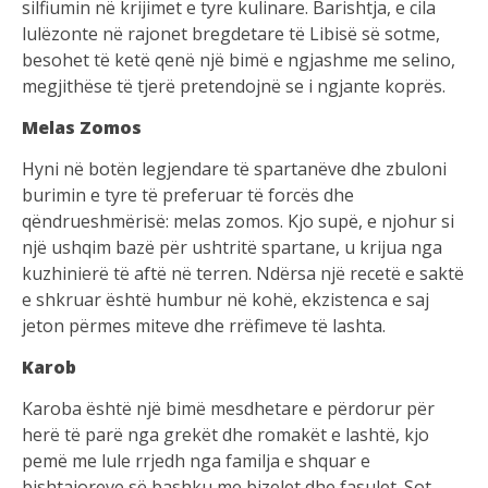
silfiumin në krijimet e tyre kulinare. Barishtja, e cila
lulëzonte në rajonet bregdetare të Libisë së sotme,
besohet të ketë qenë një bimë e ngjashme me selino,
megjithëse të tjerë pretendojnë se i ngjante koprës.
Melas Zomos
Hyni në botën legjendare të spartanëve dhe zbuloni
burimin e tyre të preferuar të forcës dhe
qëndrueshmërisë: melas zomos. Kjo supë, e njohur si
një ushqim bazë për ushtritë spartane, u krijua nga
kuzhinierë të aftë në terren. Ndërsa një recetë e saktë
e shkruar është humbur në kohë, ekzistenca e saj
jeton përmes miteve dhe rrëfimeve të lashta.
Karob
Karoba është një bimë mesdhetare e përdorur për
herë të parë nga grekët dhe romakët e lashtë, kjo
pemë me lule rrjedh nga familja e shquar e
bishtajoreve së bashku me bizelet dhe fasulet. Sot,