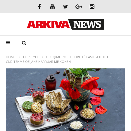
HOME
LIFESTYLE
USHQIME POPULLORE TË LASHTA DHE TË
CUDITSHME QË JANË HARRUAR ME KOHËN