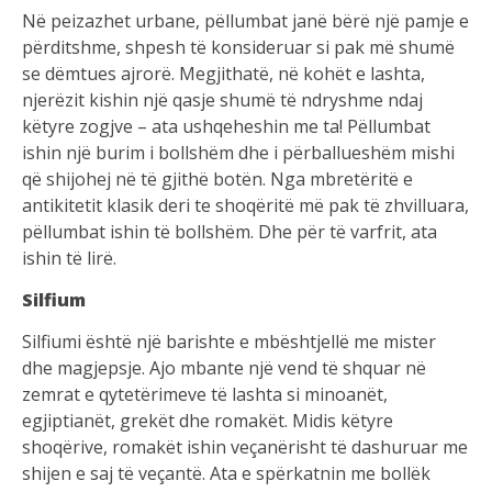
Në peizazhet urbane, pëllumbat janë bërë një pamje e
përditshme, shpesh të konsideruar si pak më shumë
se dëmtues ajrorë. Megjithatë, në kohët e lashta,
njerëzit kishin një qasje shumë të ndryshme ndaj
këtyre zogjve – ata ushqeheshin me ta! Pëllumbat
ishin një burim i bollshëm dhe i përballueshëm mishi
që shijohej në të gjithë botën. Nga mbretëritë e
antikitetit klasik deri te shoqëritë më pak të zhvilluara,
pëllumbat ishin të bollshëm. Dhe për të varfrit, ata
ishin të lirë.
Silfium
Silfiumi është një barishte e mbështjellë me mister
dhe magjepsje. Ajo mbante një vend të shquar në
zemrat e qytetërimeve të lashta si minoanët,
egjiptianët, grekët dhe romakët. Midis këtyre
shoqërive, romakët ishin veçanërisht të dashuruar me
shijen e saj të veçantë. Ata e spërkatnin me bollëk