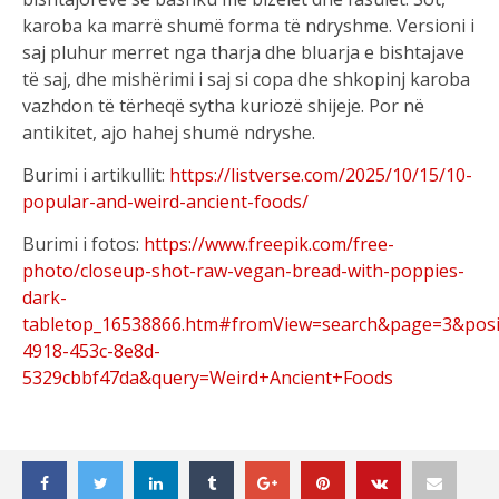
karoba ka marrë shumë forma të ndryshme. Versioni i
saj pluhur merret nga tharja dhe bluarja e bishtajave
të saj, dhe mishërimi i saj si copa dhe shkopinj karoba
vazhdon të tërheqë sytha kuriozë shijeje. Por në
antikitet, ajo hahej shumë ndryshe.
Burimi i artikullit:
https://listverse.com/2025/10/15/10-
popular-and-weird-ancient-foods/
Burimi i fotos:
https://www.freepik.com/free-
photo/closeup-shot-raw-vegan-bread-with-poppies-
dark-
tabletop_16538866.htm#fromView=search&page=3&posi
4918-453c-8e8d-
5329cbbf47da&query=Weird+Ancient+Foods