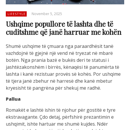
November 5, 2025
LIFESTYLE
Ushqime popullore të lashta dhe të
cuditshme që janë harruar me kohën
Shumë ushqime të çmuara nga paraardhësit tanë
vazhdojnë të gjejnë një vend në tryezat në mbarë
botën. Nga prania bazë e bukës deri te statusi i
jashtëzakonshëm i birrës, kënaqësi të panumërta të
lashta i kanë rezistuar provës së kohës. Por ushqime
të tjera janë zbehur në harresë dhe kanë mbetur
kryesisht të pangrëna për shekuj me radhë.
Pallua
Romakët e lashtë ishin të njohur për gostitë e tyre
ekstravagante. Çdo detaj, përfshirë prezantimin e
ushqimit, ishte hartuar me shumë kujdes. Ndër