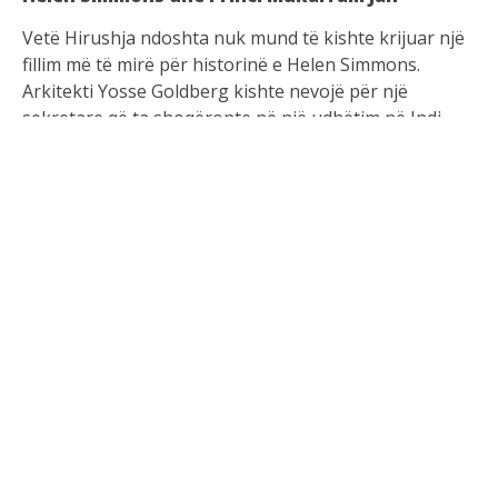
Vetë Hirushja ndoshta nuk mund të kishte krijuar një
fillim më të mirë për historinë e Helen Simmons.
Arkitekti Yosse Goldberg kishte nevojë për një
sekretare që ta shoqëronte në një udhëtim në Indi.
Gruaja e zgjedhur fillimisht për këtë pozicion nuk
mundi të shkonte, kështu që Simmons u kërkua ta
zëvendësonte. Ata hipën në një aeroplan për në
Hyderabad të Indisë, ku do të darkonin me princin e
saj shumë të pasur, Mukkaram Jah. Simmons. Atë
natë, ajo fitoi zemrën e princit. Për hidhërimin e saj të
madh, ai ishte tashmë i martuar me një princeshë
turke. Por kjo nuk e ndaloi dashurinë.
Simmons dhe Jah vazhduan një lidhje katërvjeçare
përpara se princi të divorcohej nga gruaja e tij dhe të
martohej me Simmons. Ajo u konvertua në Islam dhe
ai e bëri princeshë. Princi dhe Princesha Jah bënin
udhëtime të shpeshta në qendrat kulturore të