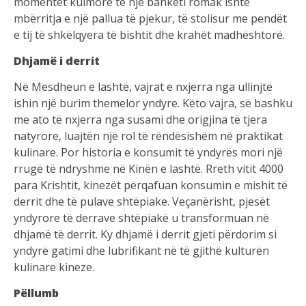
momentet kulmore të një banketi romak ishte
mbërritja e një pallua të pjekur, të stolisur me pendët
e tij të shkëlqyera të bishtit dhe krahët madhështorë.
Dhjamë i derrit
Në Mesdheun e lashtë, vajrat e nxjerra nga ullinjtë
ishin një burim themelor yndyre. Këto vajra, së bashku
me ato të nxjerra nga susami dhe origjina të tjera
natyrore, luajtën një rol të rëndësishëm në praktikat
kulinare. Por historia e konsumit të yndyrës mori një
rrugë të ndryshme në Kinën e lashtë. Rreth vitit 4000
para Krishtit, kinezët përqafuan konsumin e mishit të
derrit dhe të pulave shtëpiake. Veçanërisht, pjesët
yndyrore të derrave shtëpiakë u transformuan në
dhjamë të derrit. Ky dhjamë i derrit gjeti përdorim si
yndyrë gatimi dhe lubrifikant në të gjithë kulturën
kulinare kineze.
Pëllumb