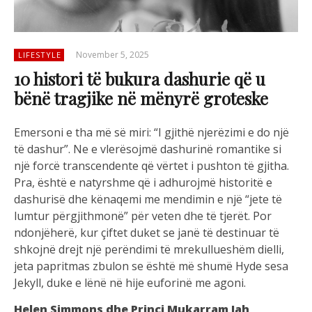
November 5, 2025
LIFESTYLE
10 histori të bukura dashurie që u
bënë tragjike në mënyrë groteske
Emersoni e tha më së miri: “I gjithë njerëzimi e do një
të dashur”. Ne e vlerësojmë dashurinë romantike si
një forcë transcendente që vërtet i pushton të gjitha.
Pra, është e natyrshme që i adhurojmë historitë e
dashurisë dhe kënaqemi me mendimin e një “jete të
lumtur përgjithmonë” për veten dhe të tjerët. Por
ndonjëherë, kur çiftet duket se janë të destinuar të
shkojnë drejt një perëndimi të mrekullueshëm dielli,
jeta papritmas zbulon se është më shumë Hyde sesa
Jekyll, duke e lënë në hije euforinë me agoni.
Helen Simmons dhe Princi Mukarram Jah