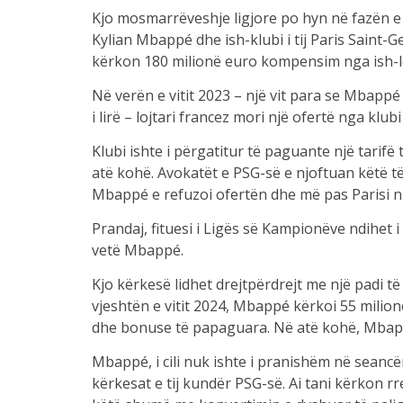
Kjo mosmarrëveshje ligjore po hyn në fazën e sa
Kylian Mbappé dhe ish-klubi i tij Paris Saint-G
kërkon 180 milionë euro kompensim nga ish-lojt
Në verën e vitit 2023 – një vit para se Mbappé
i lirë – lojtari francez mori një ofertë nga klubi
Klubi ishte i përgatitur të paguante një tarif
atë kohë. Avokatët e PSG-së e njoftuan këtë të
Mbappé e refuzoi ofertën dhe më pas Parisi nu
Prandaj, fituesi i Ligës së Kampionëve ndihet
vetë Mbappé.
Kjo kërkesë lidhet drejtpërdrejt me një padi të
vjeshtën e vitit 2024, Mbappé kërkoi 55 mili
dhe bonuse të papaguara. Në atë kohë, Mbappé e
Mbappé, i cili nuk ishte i pranishëm në seancë
kërkesat e tij kundër PSG-së. Ai tani kërkon rret