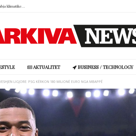
Kur vendet që na shërojnë digjen: Dhimbja klimatike dhe lidhja emocionale me natyrën
Pse truri i kujton më mirë armiqtë sesa miqtë? Konflikti lë gjurmë më të forta në kujtesë
Ronela Hajati reagon ndaj gjuhës së urrejtjes në rrjetet sociale: “Të vjen turp t’i lexosh”
Shakira rikrijon fotografinë ikonike të vitit 1997, fansat pushtojnë rrjetet me reagime
Miri rrëfen si ka ndryshuar jeta e familjes së tij pas “Big Brother VIP Albania”
Kur vendet që na shërojnë digjen: Dhimbja klimatike dhe lidhja emocionale me natyrën
ESTYLE
AKTUALITET
BUSINESS / TECHNOLOGY
ESHJEN LIGJORE: PSG KËRKON 180 MILIONË EURO NGA MBAPPÉ