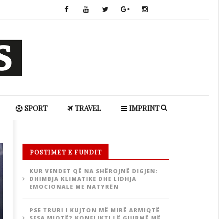
SPORT
TRAVEL
IMPRINT
POSTIMET E FUNDIT
KUR VENDET QË NA SHËROJNË DIGJEN:
DHIMBJA KLIMATIKE DHE LIDHJA
EMOCIONALE ME NATYRËN
PSE TRURI I KUJTON MË MIRË ARMIQTË
SESA MIQTË? KONFLIKTI LË GJURMË MË