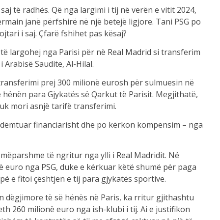
j të radhës. Që nga largimi i tij në verën e vitit 2024,
ermain janë përfshirë në një betejë ligjore. Tani PSG po
ari i saj. Çfarë fshihet pas kësaj?
 të largohej nga Parisi për në Real Madrid si transferim
 i Arabisë Saudite, Al-Hilal.
ë transferimi prej 300 milionë eurosh për sulmuesin në
 hënën para Gjykatës së Qarkut të Parisit. Megjithatë,
k mori asnjë tarifë transferimi.
 i dëmtuar financiarisht dhe po kërkon kompensim – nga
 mëparshme të ngritur nga ylli i Real Madridit. Në
onë euro nga PSG, duke e kërkuar këtë shumë për paga
 fitoi çështjen e tij para gjykatës sportive.
n dëgjimore të së hënës në Paris, ka rritur gjithashtu
h 260 milionë euro nga ish-klubi i tij. Ai e justifikon