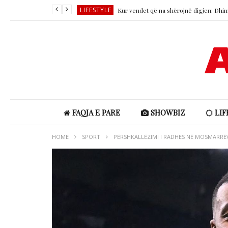
LIFESTYLE
LIFESTYLE
SHOWBIZ
SHOWBIZ
SHOWBIZ
LIFESTYLE
FAQJA E PARE
SHOWBIZ
LIF
HOME
SPORT
PËRSHKALLËZIMI I RADHËS NË MOSMARRËV