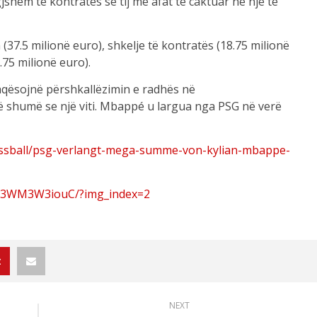
shëm të kontratës së tij me afat të caktuar në një të
7.5 milionë euro), shkelje të kontratës (18.75 milionë
.75 milionë euro).
rfaqësojnë përshkallëzimin e radhës në
ë shumë se një viti. Mbappé u largua nga PSG në verë
fussball/psg-verlangt-mega-summe-von-kylian-mbappe-
/C3WM3W3iouC/?img_index=2
NEXT