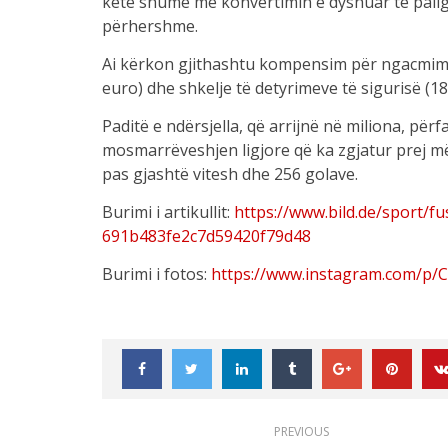
këtë shumë me konvertimin e dyshuar të paligj
përhershme.
Ai kërkon gjithashtu kompensim për ngacmim (3
euro) dhe shkelje të detyrimeve të sigurisë (18
Paditë e ndërsjella, që arrijnë në miliona, pë
mosmarrëveshjen ligjore që ka zgjatur prej m
pas gjashtë vitesh dhe 256 golave.
Burimi i artikullit:
https://www.bild.de/sport/
691b483fe2c7d59420f79d48
Burimi i fotos:
https://www.instagram.com/p
PREVIOUS