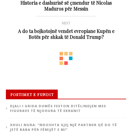
Historia e dashurisë së çmendur të Nicolas
Maduros për Messin
NEXT
A do ta bojkotojnë vendet evropiane Kupën e
Botës për shkak të Donald Trump?
POSTIMET E FUNDIT
DJALI I GRIDA DUMËS FESTON DITËLINDJEN MES
FIGURAVE TË NJOHURA TË EKRANIT
XHULI NURA: “NDOSHTA GJEJ NJË PARTNER QË DO TË
JETË BABA PËR FËMIJËT E MI”