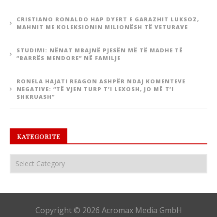
CRISTIANO RONALDO HAP DYERT E GARAZHIT LUKSOZ,
MAHNIT ME KOLEKSIONIN MILIONËSH TË VETURAVE
STUDIMI: NËNAT MBAJNË PJESËN MË TË MADHE TË
“BARRËS MENDORE” NË FAMILJE
RONELA HAJATI REAGON ASHPËR NDAJ KOMENTEVE
NEGATIVE: “TË VJEN TURP T’I LEXOSH, JO MË T’I
SHKRUASH”
KATEGORITE
Copyright © 2026 Acromax Media GmbH