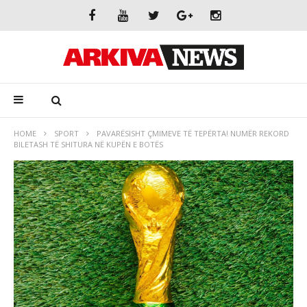
HOME
SPORT
PAVARËSISHT ÇMIMEVE TË TEPËRTA! NUMËR REKORD
BILETASH TË SHITURA NË KUPËN E BOTËS