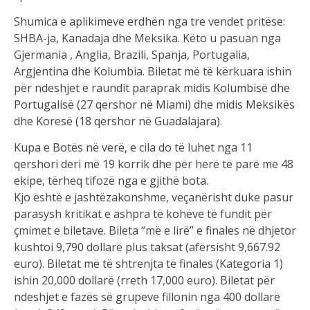
Shumica e aplikimeve erdhën nga tre vendet pritëse:
SHBA-ja, Kanadaja dhe Meksika. Këto u pasuan nga
Gjermania , Anglia, Brazili, Spanja, Portugalia,
Argjentina dhe Kolumbia. Biletat më të kërkuara ishin
për ndeshjet e raundit paraprak midis Kolumbisë dhe
Portugalisë (27 qershor në Miami) dhe midis Meksikës
dhe Koresë (18 qershor në Guadalajara).
Kupa e Botës në verë, e cila do të luhet nga 11
qershori deri më 19 korrik dhe për herë të parë me 48
ekipe, tërheq tifozë nga e gjithë bota.
Kjo është e jashtëzakonshme, veçanërisht duke pasur
parasysh kritikat e ashpra të kohëve të fundit për
çmimet e biletave. Bileta “më e lirë” e finales në dhjetor
kushtoi 9,790 dollarë plus taksat (afërsisht 9,667.92
euro). Biletat më të shtrenjta të finales (Kategoria 1)
ishin 20,000 dollarë (rreth 17,000 euro). Biletat për
ndeshjet e fazës së grupeve fillonin nga 400 dollarë