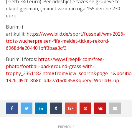
(rreth 340 euro). Për ndeshjet e fazës së grupeve të
ekipit gjerman, çmimet varionin nga 155 deri në 230
euro.
Burimi i
artikullit:
https://www.bild.de/sport/fussball/wm-2026-
trotz-wucherpreisen-fifa-meldet-ticket-rekord-
6968d4e204401bff3baa3cf3
Burimi i fotos:
https://www.freepik.com/free-
photo/football-background-grass-with-
trophy_2351182.htm#fromView=search&page=1&positio
1926-49cb-8b8b-b427a15d0458&query=World+Cup
PREVIOUS