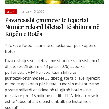
January 15, 2026
SPORT
Pavarësisht çmimeve të tepërta!
Numër rekord biletash të shitura në
Kupën e Botës
Tifozët e futbollit janë të emocionuar për Kupën e
Botës!
Faza e shitjes së biletave me short të rastësishëm (1
dhjetor 2025 deri më 13 janar 2026) sapo ka
përfunduar. FIFA ka raportuar shifra të
jashtëzakonshme: Në 33 ditët gjatë të cilave njerëzit
mund të aplikonin për bileta, u morën më shumë se
gjysmë miliardi aplikime në të gjithë botën – një
mesatare prej 15 milionë në ditë! FIFA deklaron se kjo
është “absolutisht e pashembullt në historinë e
sportit”.