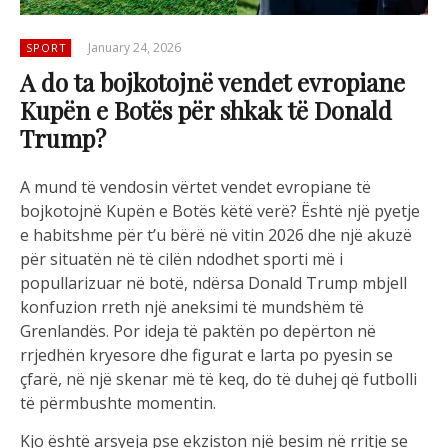
January 24, 2026
SPORT
A do ta bojkotojnë vendet evropiane
Kupën e Botës për shkak të Donald
Trump?
A mund të vendosin vërtet vendet evropiane të
bojkotojnë Kupën e Botës këtë verë? Është një pyetje
e habitshme për t’u bërë në vitin 2026 dhe një akuzë
për situatën në të cilën ndodhet sporti më i
popullarizuar në botë, ndërsa Donald Trump mbjell
konfuzion rreth një aneksimi të mundshëm të
Grenlandës. Por ideja të paktën po depërton në
rrjedhën kryesore dhe figurat e larta po pyesin se
çfarë, në një skenar më të keq, do të duhej që futbolli
të përmbushte momentin.
Kjo është arsyeja pse ekziston një besim në rritje se