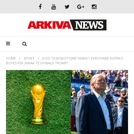
HOME
SPORT
A DO TA BOJKOTOJNË VENDET EVROPIANE KUPËN E
BOTËS PËR SHKAK TË DONALD TRUMP?