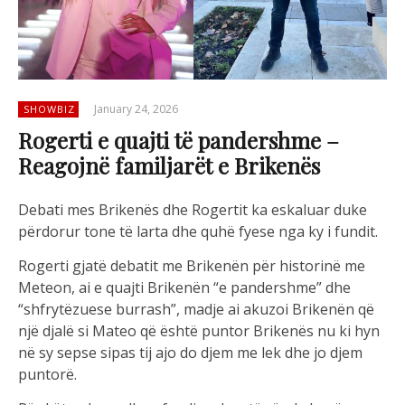
January 24, 2026
SHOWBIZ
Rogerti e quajti të pandershme –
Reagojnë familjarët e Brikenës
Debati mes Brikenës dhe Rogertit ka eskaluar duke
përdorur tone të larta dhe quhë fyese nga ky i fundit.
Rogerti gjatë debatit me Brikenën për historinë me
Meteon, ai e quajti Brikenën “e pandershme” dhe
“shfrytëzuese burrash”, madje ai akuzoi Brikenën që
një djalë si Mateo që është puntor Brikenës nu ki hyn
në sy sepse sipas tij ajo do djem me lek dhe jo djem
puntorë.