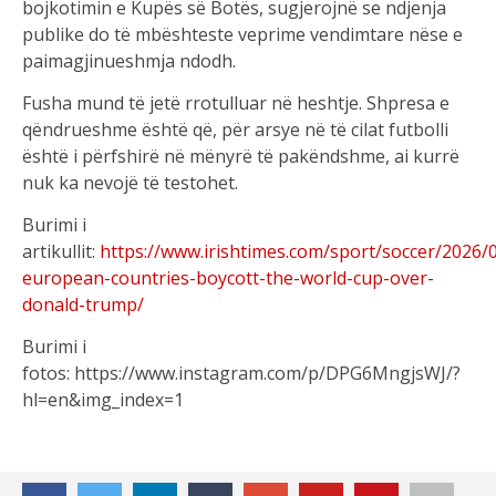
bojkotimin e Kupës së Botës, sugjerojnë se ndjenja
publike do të mbështeste veprime vendimtare nëse e
paimagjinueshmja ndodh.
Fusha mund të jetë rrotulluar në heshtje. Shpresa e
qëndrueshme është që, për arsye në të cilat futbolli
është i përfshirë në mënyrë të pakëndshme, ai kurrë
nuk ka nevojë të testohet.
Burimi i
artikullit:
https://www.irishtimes.com/sport/soccer/2026/
european-countries-boycott-the-world-cup-over-
donald-trump/
Burimi i
fotos: https://www.instagram.com/p/DPG6MngjsWJ/?
hl=en&img_index=1