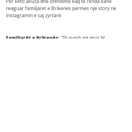
Për këto akuza dhe ofendime kaq të rënda kanë
reaguar familjarët e Brikenës përmes një story në
instagramin e saj zyrtarë.
Familjarët e Brikenës:
“Të quash një grua ‘të
pandershme’ për mënyrën si vishet është seksizëm, jo
opinion. Dinjiteti i një gruaje nuk matet me rroba.”