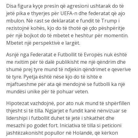
Disa figura kyçe presin që agresioni ushtarak do të
jetë pika e thyerjes për UEFA-n dhe federatat që ajo
mbulon. Në rast se deklaratat e fundit të Trump i
rezistojnë kohës, kjo do të thotë që çdo pëshpëritje
për një bojkot do të mbetet e heshtur për momentin.
Mbetet një perspektivë e largët.
Asnjë nga Federatat e Futbollit të Evropës nuk është
me nxitim për të dalë publikisht me një qëndrim dhe
shumë prej tyre mund të ndjekin qëndrimet e qeverive
të tyre. Pyetja është nëse kjo do të ishte e
mjaftueshme për ata që mendojnë se futbolli ka një
mundësi unike për të pohuar veten.
Hipotezat vazhdojnë, por ato nuk mund të shpërfillen
thjesht si të tilla. Ngjarjet e fundit kanë nënvizuar se
lidershipi i futbollit duhet të jetë i shkathët dhe
mesazhi po godet fort. Iniciativa të tilla si peticioni
jashtëzakonisht popullor në Holandë, që kërkon