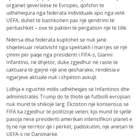
organet qeverisëse të Evropës, qofshin të
udhëhequra nga federata individuale apo nga vetë
UEFA, duhet të bashkohen pas një qëndrimi të
përbashkët – ose të paktën të përgatisin një të tillë.
Ndërsa disa federata kuptohet se nuk janë
shqetësuar relativisht nga spektakli i marrjes së një
çmimi për paqe nga presidenti i FIFA-s, Gianni
Infantino, në dhjetor, duke zgjedhur në raste të
caktuara të gjejnë një anë qesharake, rëndësia e
ngjarjeve aktuale nuk i shpëton askujt.
Lidhja e ngushtë midis udhëheqjes së Infantinos dhe
administratës Trump do të thotë që futbolli evropian
nuk mund të shikojë larg. Ekziston një konsensus se
FIFA ka zgjedhur të politizojë veten; kjo mund të sjellë
pasoja nëse presidenti amerikan intensifikon planet e
tij në një territor që i përket, padiskutim, një anëtari të
UEFA-s në Danimarkë.