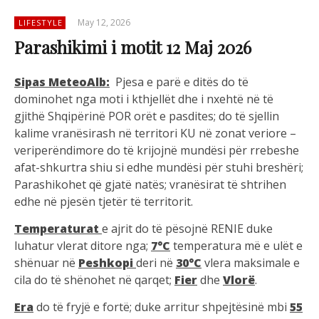
May 12, 2026
LIFESTYLE
Parashikimi i motit 12 Maj 2026
Sipas MeteoAlb:
Pjesa e parë e ditës do të
dominohet nga moti i kthjellët dhe i nxehtë në të
gjithë Shqipërinë POR orët e pasdites; do të sjellin
kalime vranësirash në territori KU në zonat veriore –
veriperëndimore do të krijojnë mundësi për rrebeshe
afat-shkurtra shiu si edhe mundësi për stuhi breshëri;
Parashikohet që gjatë natës; vranësirat të shtrihen
edhe në pjesën tjetër të territorit.
Temperaturat
e ajrit do të pësojnë RENIE duke
luhatur vlerat ditore nga;
7°C
temperatura më e ulët e
shënuar në
Peshkopi
deri në
30°C
vlera maksimale e
cila do të shënohet në qarqet;
Fier
dhe
Vlorë
.
Era
do të fryjë e fortë; duke arritur shpejtësinë mbi
55