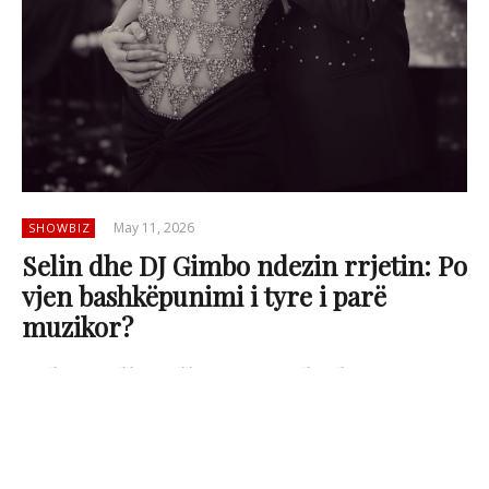
May 11, 2026
SHOWBIZ
Selin dhe DJ Gimbo ndezin rrjetin: Po
vjen bashkëpunimi i tyre i parë
muzikor?
Selin Bollati dhe DJ Gimbo kanë
rikthyer vëmendjen e fansave pas
publikimit të një videoje të re në