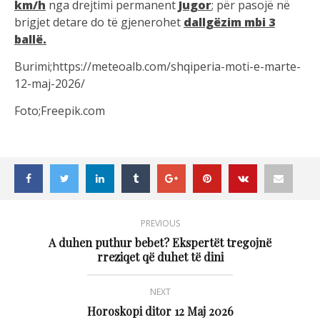
km/h
nga drejtimi permanent
Jugor
; për pasojë në
brigjet detare do të gjenerohet
dallgëzim mbi 3
ballë.
Burimi;https://meteoalb.com/shqiperia-moti-e-marte-
12-maj-2026/
Foto;Freepik.com
PREVIOUS
A duhen puthur bebet? Ekspertët tregojnë
rreziqet që duhet të dini
NEXT
Horoskopi ditor 12 Maj 2026