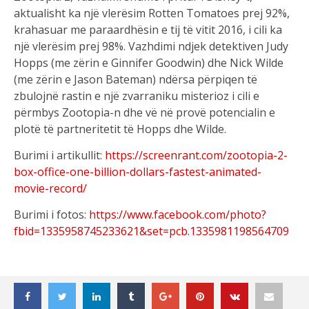
aktualisht ka një vlerësim Rotten Tomatoes prej 92%,
krahasuar me paraardhësin e tij të vitit 2016, i cili ka
një vlerësim prej 98%. Vazhdimi ndjek detektiven Judy
Hopps (me zërin e Ginnifer Goodwin) dhe Nick Wilde
(me zërin e Jason Bateman) ndërsa përpiqen të
zbulojnë rastin e një zvarraniku misterioz i cili e
përmbys Zootopia-n dhe vë në provë potencialin e
plotë të partneritetit të Hopps dhe Wilde.
Burimi i artikullit:
https://screenrant.com/zootopia-2-
box-office-one-billion-dollars-fastest-animated-
movie-record/
Burimi i fotos:
https://www.facebook.com/photo?
fbid=1335958745233621&set=pcb.1335981198564709