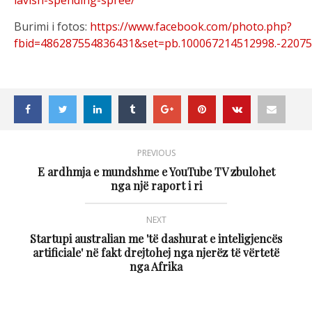
Burimi i fotos:
https://www.facebook.com/photo.php?
fbid=486287554836431&set=pb.100067214512998.-2207
PREVIOUS
E ardhmja e mundshme e YouTube TV zbulohet
nga një raport i ri
NEXT
Startupi australian me 'të dashurat e inteligjencës
artificiale' në fakt drejtohej nga njerëz të vërtetë
nga Afrika