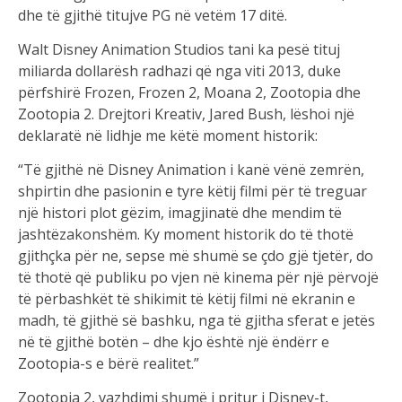
dhe të gjithë titujve PG në vetëm 17 ditë.
Walt Disney Animation Studios tani ka pesë tituj
miliarda dollarësh radhazi që nga viti 2013, duke
përfshirë Frozen, Frozen 2, Moana 2, Zootopia dhe
Zootopia 2. Drejtori Kreativ, Jared Bush, lëshoi një
deklaratë në lidhje me këtë moment historik:
“Të gjithë në Disney Animation i kanë vënë zemrën,
shpirtin dhe pasionin e tyre këtij filmi për të treguar
një histori plot gëzim, imagjinatë dhe mendim të
jashtëzakonshëm. Ky moment historik do të thotë
gjithçka për ne, sepse më shumë se çdo gjë tjetër, do
të thotë që publiku po vjen në kinema për një përvojë
të përbashkët të shikimit të këtij filmi në ekranin e
madh, të gjithë së bashku, nga të gjitha sferat e jetës
në të gjithë botën – dhe kjo është një ëndërr e
Zootopia-s e bërë realitet.”
Zootopia 2, vazhdimi shumë i pritur i Disney-t,