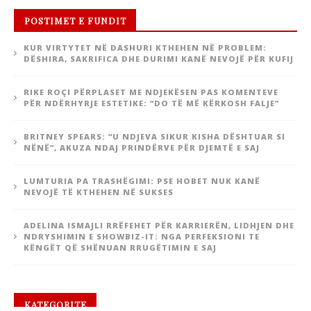
POSTIMET E FUNDIT
KUR VIRTYTET NË DASHURI KTHEHEN NË PROBLEM:
DËSHIRA, SAKRIFICA DHE DURIMI KANË NEVOJË PËR KUFIJ
RIKE ROÇI PËRPLASET ME NDJEKËSEN PAS KOMENTEVE
PËR NDËRHYRJE ESTETIKE: “DO TË MË KËRKOSH FALJE”
BRITNEY SPEARS: “U NDJEVA SIKUR KISHA DËSHTUAR SI
NËNË”, AKUZA NDAJ PRINDËRVE PËR DJEMTË E SAJ
LUMTURIA PA TRASHËGIMI: PSE HOBET NUK KANË
NEVOJË TË KTHEHEN NË SUKSES
ADELINA ISMAJLI RRËFEHET PËR KARRIERËN, LIDHJEN DHE
NDRYSHIMIN E SHOWBIZ-IT: NGA PERFEKSIONI TE
KËNGËT QË SHËNUAN RRUGËTIMIN E SAJ
KATEGORITE