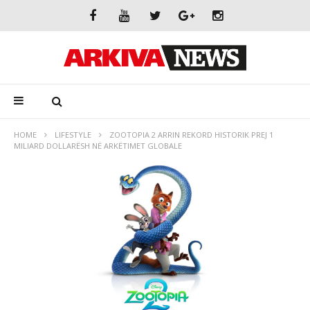
HOME
LIFESTYLE
ZOOTOPIA 2 ARRIN REKORD HISTORIK PREJ 1
MILIARD DOLLARËSH NË ARKËTIMET GLOBALE