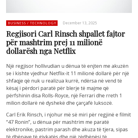
December 13, 2025
BUSINESS / TECHNOLOGY
Regjisori Carl Rinsch shpallet fajtor
për mashtrim prej 11 milionë
dollarësh nga Netflix
Një regjisor hollivudian u dënua të enjten me akuzën
se i kishte vjedhur Netflix-it 11 milionë dollarë për një
shfaqje që nuk u realizua kurrë, ndërsa në vend të
kësaj i përdori paratë për blerje të majme që
përfshinin disa Rolls-Royce, një Ferrari dhe rreth 1
milion dollarë në dyshekë dhe çarçafë luksozë.
Carl Erik Rinsch, i njohur më së miri për regjinë e filmit
“47 Ronin”, u dënua për mashtrim me paratë
elektronike, pastrim parash dhe akuza të tjera, sipas
të dhënave të gjykatës dhe një zëdhënësi të