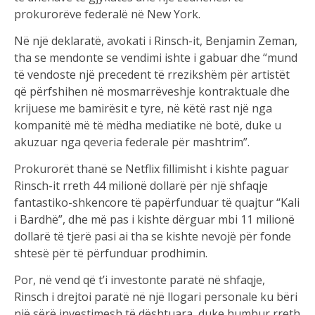
prokurorëve federalë në New York.
Në një deklaratë, avokati i Rinsch-it, Benjamin Zeman,
tha se mendonte se vendimi ishte i gabuar dhe “mund
të vendoste një precedent të rrezikshëm për artistët
që përfshihen në mosmarrëveshje kontraktuale dhe
krijuese me bamirësit e tyre, në këtë rast një nga
kompanitë më të mëdha mediatike në botë, duke u
akuzuar nga qeveria federale për mashtrim”.
Prokurorët thanë se Netflix fillimisht i kishte paguar
Rinsch-it rreth 44 milionë dollarë për një shfaqje
fantastiko-shkencore të papërfunduar të quajtur “Kali
i Bardhë”, dhe më pas i kishte dërguar mbi 11 milionë
dollarë të tjerë pasi ai tha se kishte nevojë për fonde
shtesë për të përfunduar prodhimin.
Por, në vend që t’i investonte paratë në shfaqje,
Rinsch i drejtoi paratë në një llogari personale ku bëri
një sërë investimesh të dështuara, duke humbur rreth