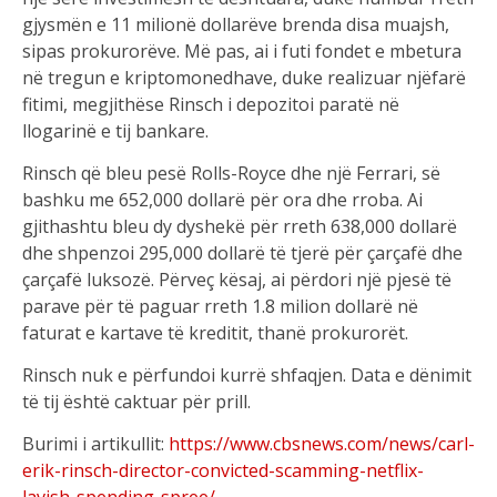
gjysmën e 11 milionë dollarëve brenda disa muajsh,
sipas prokurorëve. Më pas, ai i futi fondet e mbetura
në tregun e kriptomonedhave, duke realizuar njëfarë
fitimi, megjithëse Rinsch i depozitoi paratë në
llogarinë e tij bankare.
Rinsch që bleu pesë Rolls-Royce dhe një Ferrari, së
bashku me 652,000 dollarë për ora dhe rroba. Ai
gjithashtu bleu dy dyshekë për rreth 638,000 dollarë
dhe shpenzoi 295,000 dollarë të tjerë për çarçafë dhe
çarçafë luksozë. Përveç kësaj, ai përdori një pjesë të
parave për të paguar rreth 1.8 milion dollarë në
faturat e kartave të kreditit, thanë prokurorët.
Rinsch nuk e përfundoi kurrë shfaqjen. Data e dënimit
të tij është caktuar për prill.
Burimi i artikullit:
https://www.cbsnews.com/news/carl-
erik-rinsch-director-convicted-scamming-netflix-
lavish-spending-spree/