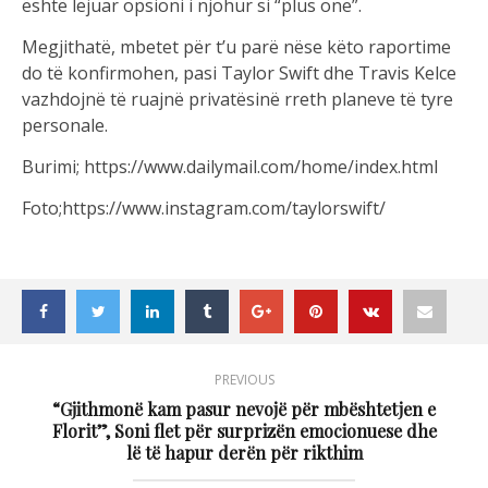
është lejuar opsioni i njohur si “plus one”.
Megjithatë, mbetet për t’u parë nëse këto raportime
do të konfirmohen, pasi Taylor Swift dhe Travis Kelce
vazhdojnë të ruajnë privatësinë rreth planeve të tyre
personale.
Burimi; https://www.dailymail.com/home/index.html
Foto;https://www.instagram.com/taylorswift/
PREVIOUS
“Gjithmonë kam pasur nevojë për mbështetjen e
Florit”, Soni flet për surprizën emocionuese dhe
lë të hapur derën për rikthim