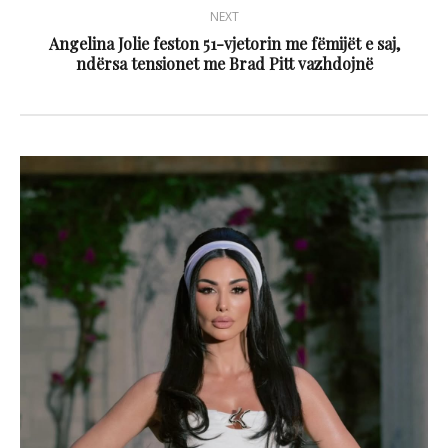
NEXT
Angelina Jolie feston 51-vjetorin me fëmijët e saj,
ndërsa tensionet me Brad Pitt vazhdojnë