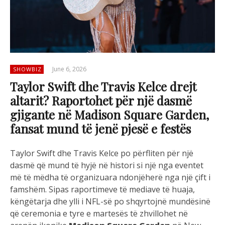
June 6, 2026
SHOWBIZ
Taylor Swift dhe Travis Kelce drejt
altarit? Raportohet për një dasmë
gjigante në Madison Square Garden,
fansat mund të jenë pjesë e festës
Taylor Swift dhe Travis Kelce po përfliten për një
dasmë që mund të hyjë në histori si një nga eventet
më të mëdha të organizuara ndonjëherë nga një çift i
famshëm. Sipas raportimeve të mediave të huaja,
këngëtarja dhe ylli i NFL-së po shqyrtojnë mundësinë
që ceremonia e tyre e martesës të zhvillohet në