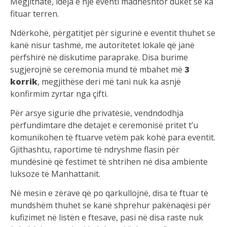
Megjithatë, ideja e një eventi madhështor duket se ka
fituar terren.
Ndërkohë, përgatitjet për sigurinë e eventit thuhet se
kanë nisur tashmë, me autoritetet lokale që janë
përfshirë në diskutime paraprake. Disa burime
sugjerojnë se ceremonia mund të mbahet më
3
korrik
, megjithëse deri më tani nuk ka asnjë
konfirmim zyrtar nga çifti.
Për arsye sigurie dhe privatësie, vendndodhja
përfundimtare dhe detajet e ceremonisë pritet t’u
komunikohen të ftuarve vetëm pak kohë para eventit.
Gjithashtu, raportime të ndryshme flasin për
mundësinë që festimet të shtrihen në disa ambiente
luksoze të Manhattanit.
Në mesin e zërave që po qarkullojnë, disa të ftuar të
mundshëm thuhet se kanë shprehur pakënaqësi për
kufizimet në listën e ftesave, pasi në disa raste nuk