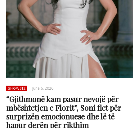
June 6, 2026
SHOWBIZ
“Gjithmonë kam pasur nevojë për
mbështetjen e Florit”, Soni flet për
surprizën emocionuese dhe lë të
hapur derën për rikthim