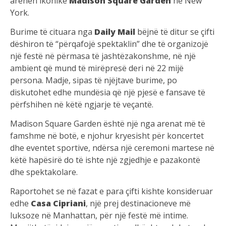
arenën ikonike
Madison Square Garden
në New
York.
Burime të cituara nga
Daily Mail
bëjnë të ditur se çifti
dëshiron të “përqafojë spektaklin” dhe të organizojë
një festë në përmasa të jashtëzakonshme, në një
ambient që mund të mirëpresë deri në 22 mijë
persona. Madje, sipas të njëjtave burime, po
diskutohet edhe mundësia që një pjesë e fansave të
përfshihen në këtë ngjarje të veçantë.
Madison Square Garden është një nga arenat më të
famshme në botë, e njohur kryesisht për koncertet
dhe eventet sportive, ndërsa një ceremoni martese në
këtë hapësirë do të ishte një zgjedhje e pazakontë
dhe spektakolare.
Raportohet se në fazat e para çifti kishte konsideruar
edhe
Casa Cipriani
, një prej destinacioneve më
luksoze në Manhattan, për një festë më intime.