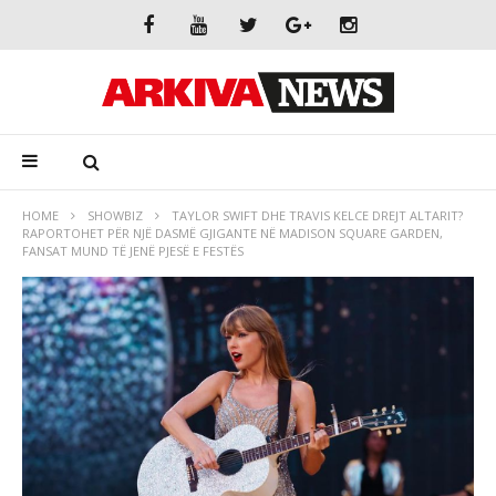
HOME
SHOWBIZ
TAYLOR SWIFT DHE TRAVIS KELCE DREJT ALTARIT?
RAPORTOHET PËR NJË DASMË GJIGANTE NË MADISON SQUARE GARDEN,
FANSAT MUND TË JENË PJESË E FESTËS