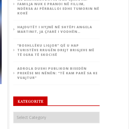
FAMILJA NUK E PRANOI NË FILLIM,
NDËRSA AI PËRBALLOI EDHE TUMORIN NË
KOKË
HAJDUTËT I HYJNË NË SHTËPI ANGELA
MARTINIT, JA ÇFARË I VODHËN…
“BOSHLLËKU LIGJOR” QË U HAP
TURISTËVE RRUGËN DREJT BRIGJEVE MË
TË EGRA TË SKOCISË
ADROLA DUSHI PUBLIKON BISEDËN
PREKËSE ME NËNËN: “TË KAM PARË SA KE
VUAJTUR”
KATEGORITE