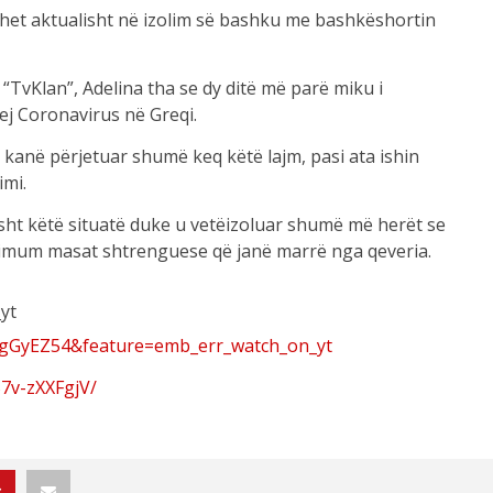
dhet aktualisht në izolim së bashku me bashkëshortin
 “TvKlan”, Adelina tha se dy ditë më parë miku i
ej Coronavirus në Greqi.
e kanë përjetuar shumë keq këtë lajm, pasi ata ishin
imi.
sht këtë situatë duke u vetëizoluar shumë më herët se
ksimum masat shtrenguese që janë marrë nga qeveria.
yt
TgGyEZ54&feature=emb_err_watch_on_yt
7v-zXXFgjV/