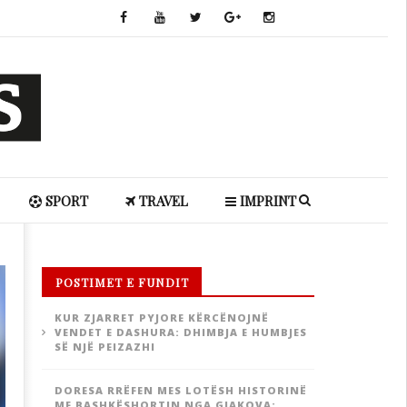
SPORT
TRAVEL
IMPRINT
POSTIMET E FUNDIT
KUR ZJARRET PYJORE KËRCËNOJNË
VENDET E DASHURA: DHIMBJA E HUMBJES
SË NJË PEIZAZHI
DORESA RRËFEN MES LOTËSH HISTORINË
ME BASHKËSHORTIN NGA GJAKOVA: