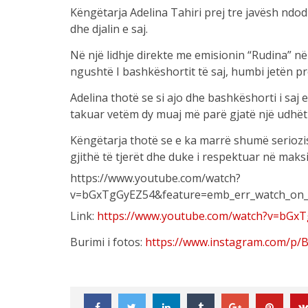
Këngëtarja Adelina Tahiri prej tre javësh ndo
dhe djalin e saj.
Në një lidhje direkte me emisionin “Rudina” në
ngushtë I bashkëshortit të saj, humbi jetën pr
Adelina thotë se si ajo dhe bashkëshorti i saj 
takuar vetëm dy muaj më parë gjatë një udhët
Këngëtarja thotë se e ka marrë shumë seriozi
gjithë të tjerët dhe duke i respektuar në ma
https://www.youtube.com/watch?
v=bGxTgGyEZ54&feature=emb_err_watch_on_
Link:
https://www.youtube.com/watch?v=bGx
Burimi i fotos:
https://www.instagram.com/p/B