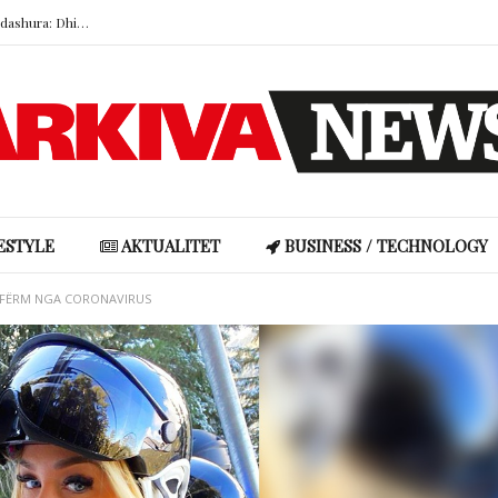
Kur zjarret pyjore kërcënojnë vendet e dashura: Dhimbja e humbjes së një peizazhi
Doresa rrëfen mes lotësh historinë me bashkëshortin nga Gjakova: Familja nuk e pranoi në fillim, ndërsa ai përballoi edhe tumorin në kokë
Hajdutët i hyjnë në shtëpi Angela Martinit, ja çfarë i vodhën…
“Boshllëku ligjor” që u hap turistëve rrugën drejt brigjeve më të egra të Skocisë
Adrola Dushi publikon bisedën prekëse me nënën: “Të kam parë sa ke vuajtur”
Kur zjarret pyjore kërcënojnë vendet e dashura: Dhimbja e humbjes së një peizazhi
ESTYLE
AKTUALITET
BUSINESS / TECHNOLOGY
 AFËRM NGA CORONAVIRUS